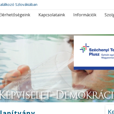
alálkozó Szlovákiában
Elérhetőségeink
Kapcsolataink
Információk
Szol
K
lapítvány