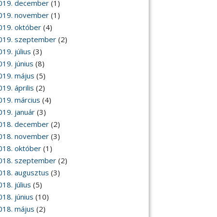
019. december
(1)
019. november
(1)
019. október
(4)
019. szeptember
(2)
19. július
(3)
019. június
(8)
019. május
(5)
19. április
(2)
019. március
(4)
019. január
(3)
018. december
(2)
018. november
(3)
018. október
(1)
018. szeptember
(2)
018. augusztus
(3)
18. július
(5)
018. június
(10)
018. május
(2)