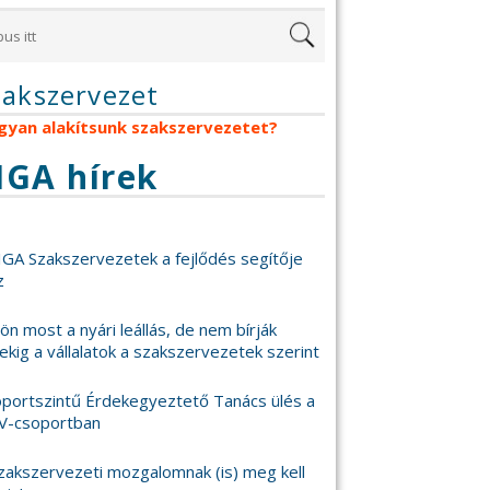
zakszervezet
gyan alakítsunk szakszervezetet?
IGA hírek
IGA Szakszervezetek a fejlődés segítője
z
 jön most a nyári leállás, de nem bírják
ekig a vállalatok a szakszervezetek szerint
portszintű Érdekegyeztető Tanács ülés a
V-csoportban
zakszervezeti mozgalomnak (is) meg kell