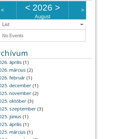
<
2026
>
<
>
August
List
No Events
rchívum
26. április
(1)
026. március
(2)
026. február
(1)
025. december
(1)
025. november
(2)
025. október
(3)
025. szeptember
(3)
025. június
(1)
25. április
(1)
025. március
(1)