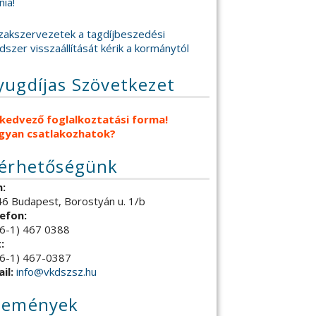
nia!
zakszervezetek a tagdíjbeszedési
dszer visszaállítását kérik a kormánytól
yugdíjas Szövetkezet
 kedvező foglalkoztatási forma!
gyan csatlakozhatok?
lérhetőségünk
:
6 Budapest, Borostyán u. 1/b
efon:
6-1) 467 0388
:
6-1) 467-0387
il:
info@vkdszsz.hu
semények