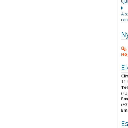
újul
A s
ren
N
Új,
Ho
E
Cím
114
Tel
(+3
Fax
(+3
Ema
E