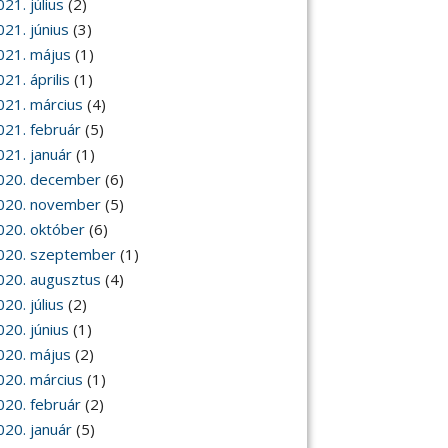
21. július
(2)
021. június
(3)
021. május
(1)
21. április
(1)
021. március
(4)
021. február
(5)
021. január
(1)
020. december
(6)
020. november
(5)
020. október
(6)
020. szeptember
(1)
020. augusztus
(4)
20. július
(2)
020. június
(1)
020. május
(2)
020. március
(1)
020. február
(2)
020. január
(5)