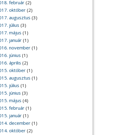
018. február
(2)
017. október
(2)
017. augusztus
(3)
17. július
(3)
017. május
(1)
017. január
(1)
016. november
(1)
016. június
(1)
16. április
(2)
015. október
(1)
015. augusztus
(1)
15. július
(1)
015. június
(3)
015. május
(4)
015. február
(1)
015. január
(1)
014. december
(1)
014. október
(2)