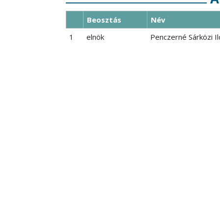
Beosztás
Név
1
elnök
Penczerné Sárközi Il