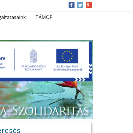
gáltatásaink
TÁMOP
eresés