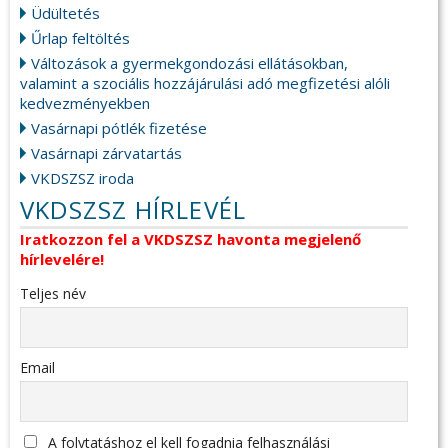
Üdültetés
Űrlap feltöltés
Változások a gyermekgondozási ellátásokban,
valamint a szociális hozzájárulási adó megfizetési alóli
kedvezményekben
Vasárnapi pótlék fizetése
Vasárnapi zárvatartás
VKDSZSZ iroda
VKDSZSZ HÍRLEVÉL
Iratkozzon fel a VKDSZSZ havonta megjelenő
hírlevelére!
Teljes név
Email
A folytatáshoz el kell fogadnia felhasználási