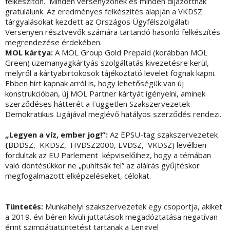
felkészítőn. Minden versenyzőnek és minden díjazottnak
gratulálunk. Az eredményes felkészítés alapján a VKDSZ
tárgyalásokat kezdett az Országos Ügyfélszolgálati
Versenyen résztvevők számára tartandó hasonló felkészítés
megrendezése érdekében.
MOL kártya:
A MOL Group Gold Prepaid (korábban MOL
Green) üzemanyagkártyás szolgáltatás kivezetésre kerül,
melyről a kártyabirtokosok tájékoztató levelet fognak kapni.
Ebben hírt kapnak arról is, hogy lehetőségük van új
konstrukcióban, új MOL Partner kártyát igényelni, aminek
szerződéses hátterét a Független Szakszervezetek
Demokratikus Ligájával meglévő hatályos szerződés rendezi.
„Legyen a víz, ember jog!”:
Az EPSU-tag szakszervezetek
(
BDDSZ, KKDSZ, HVDSZ2000, EVDSZ, VKDSZ) levélben
fordultak az EU Parlement képviselőihez, hogy a témában
való döntésükkor ne „puhítsák fel” az aláírás gyűjtéskor
megfogalmazott elképzeléseket, célokat.
Tüntetés:
Munkahelyi szakszervezetek egy csoportja, akiket
a 2019. évi béren kívüli juttatások megadóztatása negatívan
érint szimpátiatüntetést tartanak a Lengyel