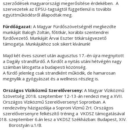
szerződések magyarországi megerősítése érdekében. A
szervezetek az EPSU-tagságtól függetlenül is további
együttműködésről állapodtak meg.
Fürdőágazat:
A Magyar Fürdőszövetségnél megkezdte
munkáját Balogh Zoltán, főtitkár, korábbi szentendrei
fürdővezető. Munkáját Árvai Eszter titkárságvezető
támogatja. Munkájukhoz sok sikert kívánunk!
Majd két éves szünet után augusztus 17.-én újra megnyitott
a Dagály strandfürdő. A fürdőt a nyitás utáni hétvégén nagy
számban látogatta a budapesti közönség.
A fürdő jelenleg csak strandként működik, de hamarosan
megnyílik a gyógyászat és a wellness részleg is.
Országos Víziközmű Szerelőverseny:
A Magyar Víziközmű
Szövetség 2018. szeptember 12-13-án rendezi meg a XVII.
Országos Víziközmű Szerelőversenyt Sopronban. A
rendezvény házigazdája a Soproni Vízmű Zrt. Országos
szerelőversenyre felkészítő tréning a VKDSZ támogatásával
szeptember 6.án lesz a VKDSZ Székházban: Budapest, XIV.
Borostyán u.1/B.