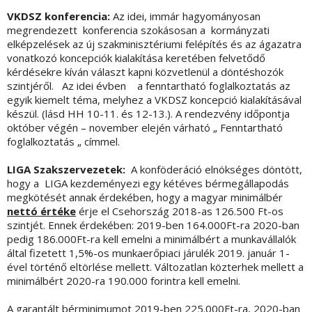
VKDSZ konferencia:
Az idei, immár hagyományosan
megrendezett konferencia szokásosan a kormányzati
elképzelések az új szakminisztériumi felépítés és az ágazatra
vonatkozó koncepciók kialakítása keretében felvetődő
kérdésekre kíván választ kapni közvetlenül a döntéshozók
szintjéről. Az idei évben a fenntartható foglalkoztatás az
egyik kiemelt téma, melyhez a VKDSZ koncepció kialakításával
készül. (lásd HH 10-11. és 12-13.). A rendezvény időpontja
október végén – november elején várható „ Fenntartható
foglalkoztatás „ címmel.
LIGA Szakszervezetek:
A konföderáció elnökséges döntött,
hogy a LIGA kezdeményezi egy kétéves bérmegállapodás
megkötését annak érdekében, hogy a magyar minimálbér
nettó értéke
érje el Csehország 2018-as 126.500 Ft-os
szintjét. Ennek érdekében: 2019-ben 164.000Ft-ra 2020-ban
pedig 186.000Ft-ra kell emelni a minimálbért a munkavállalók
által fizetett 1,5%-os munkaerőpiaci járulék 2019. január 1-
ével történő eltörlése mellett. Változatlan közterhek mellett a
minimálbért 2020-ra 190.000 forintra kell emelni.
A garantált bérminimumot 2019-ben 225.000Ft-ra, 2020-ban