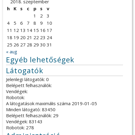
2018. szeptember
h
K
s
c
p
s
v
1
2
3
4
5
6
7
8
9
10
11
12
13
14
15
16
17
18
19
20
21
22
23
24
25
26
27
28
29
30
31
« aug
Egyéb lehetőségek
Látogatók
Jelenlegi látogatók: 0
Belépett felhasználók:
Vendégek:
Robotok:
A látogatások maximális száma 2019-01-05
Minden látogató: 83450
Belépett felhasználók: 29
Vendégek: 83143
Robotok: 278