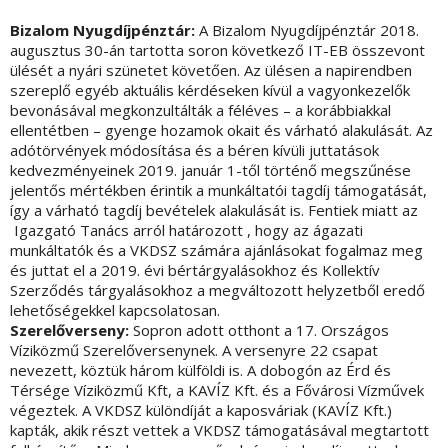
Bizalom Nyugdíjpénztár:
A Bizalom Nyugdíjpénztár 2018.
augusztus 30-án tartotta soron következő IT-EB összevont
ülését a nyári szünetet követően. Az ülésen a napirendben
szereplő egyéb aktuális kérdéseken kívül a vagyonkezelők
bevonásával megkonzultálták a féléves – a korábbiakkal
ellentétben – gyenge hozamok okait és várható alakulását. Az
adótörvények módosítása és a béren kívüli juttatások
kedvezményeinek 2019. január 1-től történő megszűnése
jelentős mértékben érintik a munkáltatói tagdíj támogatását,
így a várható tagdíj bevételek alakulását is. Fentiek miatt az
Igazgató Tanács arról határozott , hogy az ágazati
munkáltatók és a VKDSZ számára ajánlásokat fogalmaz meg
és juttat el a 2019. évi bértárgyalásokhoz és Kollektív
Szerződés tárgyalásokhoz a megváltozott helyzetből eredő
lehetőségekkel kapcsolatosan.
Szerelőverseny:
Sopron adott otthont a 17. Országos
Víziközmű Szerelőversenynek. A versenyre 22 csapat
nevezett, köztük három külföldi is. A dobogón az Érd és
Térsége Víziközmű Kft, a KAVÍZ Kft. és a Fővárosi Vízművek
végeztek. A VKDSZ különdíját a kaposváriak (KAVÍZ Kft.)
kapták, akik részt vettek a VKDSZ támogatásával megtartott