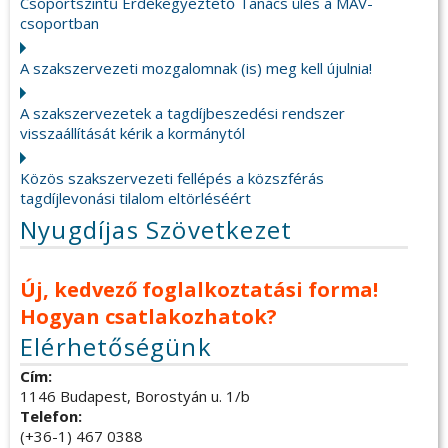
Csoportszintű Érdekegyeztető Tanács ülés a MÁV-
csoportban
A szakszervezeti mozgalomnak (is) meg kell újulnia!
A szakszervezetek a tagdíjbeszedési rendszer
visszaállítását kérik a kormánytól
Közös szakszervezeti fellépés a közszférás
tagdíjlevonási tilalom eltörléséért
Nyugdíjas Szövetkezet
Új, kedvező foglalkoztatási forma!
Hogyan csatlakozhatok?
Elérhetőségünk
Cím:
1146 Budapest, Borostyán u. 1/b
Telefon:
(+36-1) 467 0388