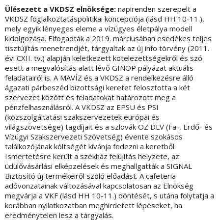
Ülésezett a VKDSZ elnöksége:
napirenden szerepelt a
VKDSZ foglalkoztatáspolitikai koncepciója (lásd HH 10-11.),
mely egyik lényeges eleme a vízügyes életpálya modell
kidolgozása. Elfogadták a 2019. márciusában esedékes teljes
tisztújítás menetrendjét, tárgyaltak az új info törvény (2011.
évi CXII. tv.) alapján keletkezett kötelezettségekről és szó
esett a megvalósítás alatt lévő GINOP pályázat aktuális
feladatairól is. A MAVÍZ és a VKDSZ a rendelkezésre álló
ágazati párbeszéd bizottsági keretet felosztotta a két
szervezet között és feladatokat határozott meg a
pénzfelhasználásról. A VKDSZ az EPSU és PSI
(közszolgáltatási szakszervezetek európai és
világszövetsége) tagdíjait és a szlovák OZ DLV (Fa-, Erdő- és
Vízügyi Szakszervezeti Szövetség) évente szokásos
találkozójának költségét kívánja fedezni a keretből.
Ismertetésre került a székház felújítás helyzete, az
üdülővásárlási elképzelések és meghallgatták a SIGNAL
Biztosító új termékeiről szóló előadást. A cafeteria
adóvonzatainak változásával kapcsolatosan az Elnökség
megvárja a VKF (lásd HH 10-11.) döntését, s utána folytatja a
korábban nyilatkozatban meghirdetett lépéseket, ha
eredménytelen lesz a tárgyalás.