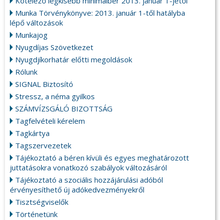
Kötelező legkisebb minimálbér 2013. január 1-jétől
Munka Törvénykönyve: 2013. január 1-től hatályba
lépő változások
Munkajog
Nyugdíjas Szövetkezet
Nyugdjíkorhatár előtti megoldások
Rólunk
SIGNAL Biztosító
Stressz, a néma gyilkos
SZÁMVÍZSGÁLÓ BIZOTTSÁG
Tagfelvételi kérelem
Tagkártya
Tagszervezetek
Tájékoztató a béren kívüli és egyes meghatározott
juttatásokra vonatkozó szabályok változásáról
Tájékoztató a szociális hozzájárulási adóból
érvényesíthető új adókedvezményekről
Tisztségviselők
Történetünk