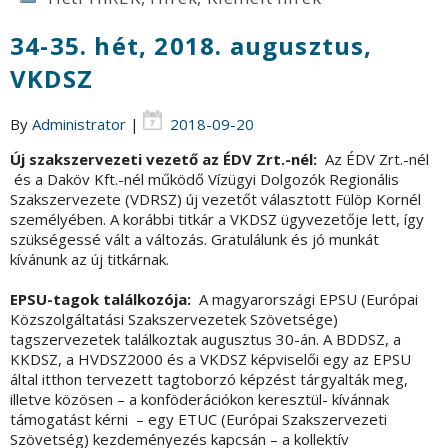
34-35. hét, 2018. augusztus,
VKDSZ
By
Administrator
|
2018-09-20
Új szakszervezeti vezető az ÉDV Zrt.-nél:
Az ÉDV Zrt.-nél
és a Daköv Kft.-nél működő Vízügyi Dolgozók Regionális
Szakszervezete (VDRSZ) új vezetőt választott Fülöp Kornél
személyében. A korábbi titkár a VKDSZ ügyvezetője lett, így
szükségessé vált a változás. Gratulálunk és jó munkát
kívánunk az új titkárnak.
EPSU-tagok találkozója:
A magyarországi EPSU (Európai
Közszolgáltatási Szakszervezetek Szövetsége)
tagszervezetek találkoztak augusztus 30-án. A BDDSZ, a
KKDSZ, a HVDSZ2000 és a VKDSZ képviselői egy az EPSU
által itthon tervezett tagtoborzó képzést tárgyalták meg,
illetve közösen – a konföderációkon keresztül- kívánnak
támogatást kérni – egy ETUC (Európai Szakszervezeti
Szövetség) kezdeményezés kapcsán – a kollektív