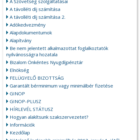
A Szövetség szolgáltatásai
A távolléti díj számítása
A távolléti díj számítása 2.
Adókedvezmény
Alapdokumentumok
Alapítvány
Be nem jelentett alkalmazottat foglalkoztatók
nyilvánosságra hozatala
Bizalom Önkéntes Nyugdíjpénztár
Elnökség
FELÜGYELŐ BIZOTTSÁG
Garantált bérminimum vagy minimálbér fizetése
GINOP
GINOP-PLUSZ
HÍRLEVÉL STÁTUSZ
Hogyan alakítsunk szakszervezetet?
Információk
Kezdőlap