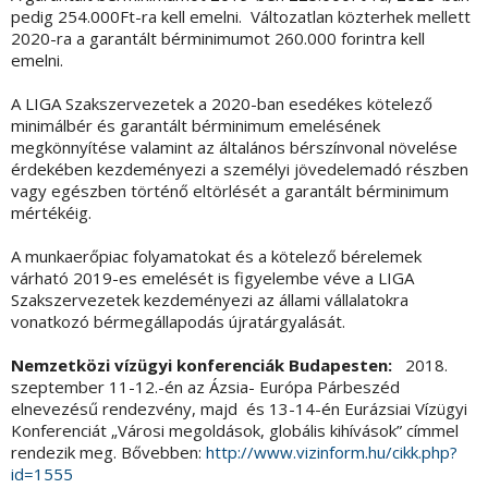
pedig 254.000Ft-ra kell emelni. Változatlan közterhek mellett
2020-ra a garantált bérminimumot 260.000 forintra kell
emelni.
A LIGA Szakszervezetek a 2020-ban esedékes kötelező
minimálbér és garantált bérminimum emelésének
megkönnyítése valamint az általános bérszínvonal növelése
érdekében kezdeményezi a személyi jövedelemadó részben
vagy egészben történő eltörlését a garantált bérminimum
mértékéig.
A munkaerőpiac folyamatokat és a kötelező bérelemek
várható 2019-es emelését is figyelembe véve a LIGA
Szakszervezetek kezdeményezi az állami vállalatokra
vonatkozó bérmegállapodás újratárgyalását.
Nemzetközi vízügyi konferenciák Budapesten:
2018.
szeptember 11-12.-én az Ázsia- Európa Párbeszéd
elnevezésű rendezvény, majd és 13-14-én Eurázsiai Vízügyi
Konferenciát „Városi megoldások, globális kihívások” címmel
rendezik meg. Bővebben:
http://www.vizinform.hu/cikk.php?
id=1555