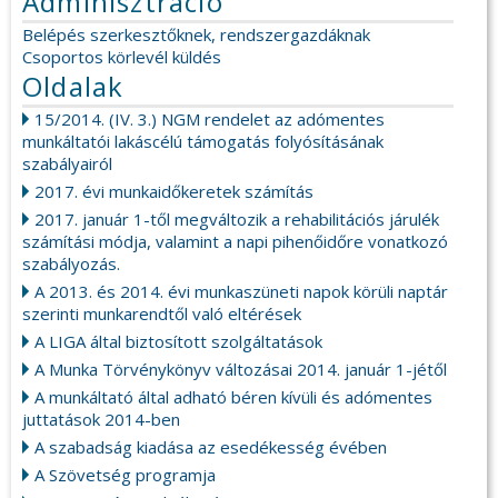
Adminisztráció
Belépés szerkesztőknek, rendszergazdáknak
Csoportos körlevél küldés
Oldalak
15/2014. (IV. 3.) NGM rendelet az adómentes
munkáltatói lakáscélú támogatás folyósításának
szabályairól
2017. évi munkaidőkeretek számítás
2017. január 1-től megváltozik a rehabilitációs járulék
számítási módja, valamint a napi pihenőidőre vonatkozó
szabályozás.
A 2013. és 2014. évi munkaszüneti napok körüli naptár
szerinti munkarendtől való eltérések
A LIGA által biztosított szolgáltatások
A Munka Törvénykönyv változásai 2014. január 1-jétől
A munkáltató által adható béren kívüli és adómentes
juttatások 2014-ben
A szabadság kiadása az esedékesség évében
A Szövetség programja