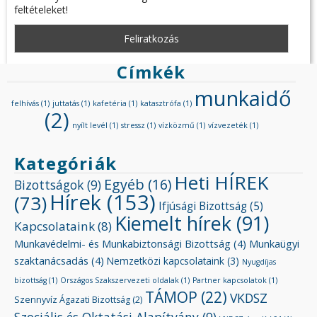
feltételeket!
Címkék
munkaidő
felhívás
(1)
juttatás
(1)
kafetéria
(1)
katasztrófa
(1)
(2)
nyílt levél
(1)
stressz
(1)
vízközmű
(1)
vízvezeték
(1)
Kategóriák
Heti HÍREK
Egyéb
(16)
Bizottságok
(9)
Hírek
(153)
(73)
Ifjúsági Bizottság
(5)
Kiemelt hírek
(91)
Kapcsolataink
(8)
Munkavédelmi- és Munkabiztonsági Bizottság
(4)
Munkaügyi
szaktanácsadás
(4)
Nemzetközi kapcsolataink
(3)
Nyugdíjas
bizottság
(1)
Országos Szakszervezeti oldalak
(1)
Partner kapcsolatok
(1)
TÁMOP
(22)
VKDSZ
Szennyvíz Ágazati Bizottság
(2)
Szociális és Oktatási Alapítvány
(9)