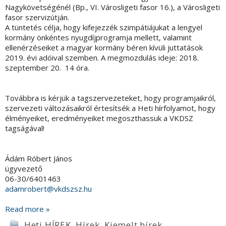
Nagykövetségénél (Bp., VI. Városligeti fasor 16.), a Városligeti
fasor szervizútján.
A tüntetés célja, hogy kifejezzék szimpátiájukat a lengyel
kormány önkéntes nyugdíjprogramja mellett, valamint
ellenérzéseiket a magyar kormány béren kívüli juttatások
2019. évi adóival szemben. A megmozdulás ideje: 2018.
szeptember 20. 14 óra.
Továbbra is kérjük a tagszervezeteket, hogy programjaikról,
szervezeti változásaikról értesítsék a Heti hírfolyamot, hogy
élményeiket, eredményeiket megoszthassuk a VKDSZ
tagságával!
Ádám Róbert János
ügyvezető
06-30/6401463
adamrobert@vkdszsz.hu
Read more »
Heti HÍREK
,
Hírek
,
Kiemelt hírek