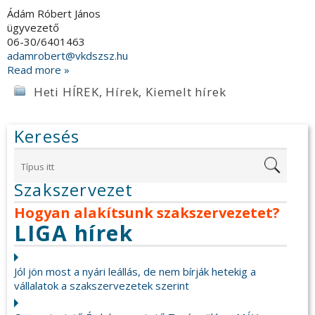
Ádám Róbert János
ügyvezető
06-30/6401463
adamrobert@vkdszsz.hu
Read more »
Heti HÍREK
,
Hírek
,
Kiemelt hírek
Keresés
Szakszervezet
Hogyan alakítsunk szakszervezetet?
LIGA hírek
Jól jön most a nyári leállás, de nem bírják hetekig a
vállalatok a szakszervezetek szerint