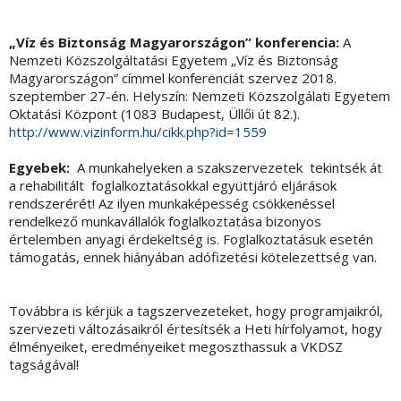
„Víz és Biztonság Magyarországon” konferencia:
A
Nemzeti Közszolgáltatási Egyetem „Víz és Biztonság
Magyarországon” címmel konferenciát szervez 2018.
szeptember 27-én. Helyszín: Nemzeti Közszolgálati Egyetem
Oktatási Központ (1083 Budapest, Üllői út 82.).
http://www.vizinform.hu/cikk.php?id=1559
Egyebek:
A munkahelyeken a szakszervezetek tekintsék át
a rehabilitált foglalkoztatásokkal együttjáró eljárások
rendszerérét! Az ilyen munkaképesség csökkenéssel
rendelkező munkavállalók foglalkoztatása bizonyos
értelemben anyagi érdekeltség is. Foglalkoztatásuk esetén
támogatás, ennek hiányában adófizetési kötelezettség van.
Továbbra is kérjük a tagszervezeteket, hogy programjaikról,
szervezeti változásaikról értesítsék a Heti hírfolyamot, hogy
élményeiket, eredményeiket megoszthassuk a VKDSZ
tagságával!