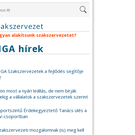
zakszervezet
gyan alakítsunk szakszervezetet?
IGA hírek
IGA Szakszervezetek a fejlődés segítője
z
 jön most a nyári leállás, de nem bírják
ekig a vállalatok a szakszervezetek szerint
portszintű Érdekegyeztető Tanács ülés a
V-csoportban
zakszervezeti mozgalomnak (is) meg kell