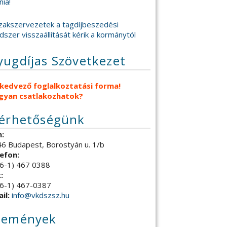
nia!
zakszervezetek a tagdíjbeszedési
dszer visszaállítását kérik a kormánytól
yugdíjas Szövetkezet
 kedvező foglalkoztatási forma!
gyan csatlakozhatok?
lérhetőségünk
:
6 Budapest, Borostyán u. 1/b
efon:
6-1) 467 0388
:
6-1) 467-0387
il:
info@vkdszsz.hu
semények