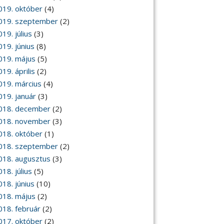
019. október
(4)
019. szeptember
(2)
19. július
(3)
019. június
(8)
019. május
(5)
19. április
(2)
019. március
(4)
019. január
(3)
018. december
(2)
018. november
(3)
018. október
(1)
018. szeptember
(2)
018. augusztus
(3)
18. július
(5)
018. június
(10)
018. május
(2)
018. február
(2)
017. október
(2)