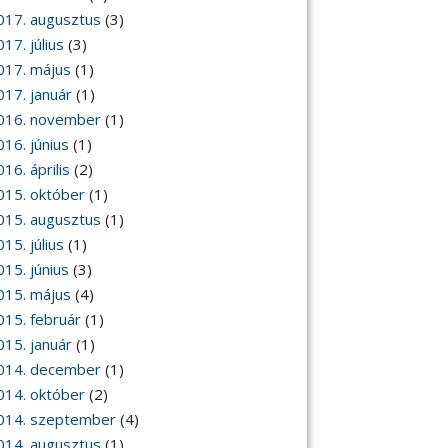
017. augusztus
(3)
17. július
(3)
017. május
(1)
017. január
(1)
016. november
(1)
016. június
(1)
16. április
(2)
015. október
(1)
015. augusztus
(1)
15. július
(1)
015. június
(3)
015. május
(4)
015. február
(1)
015. január
(1)
014. december
(1)
014. október
(2)
014. szeptember
(4)
014. augusztus
(1)