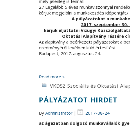
mely jelenleg is fennáll.
2./ Legalább 5 éves munkaviszonnyal rendelkez
kérjük megjelölni a munkakezdés időpontját./
A pályázatokat a munkahe
2017. szeptember 30.-
kérjük eljuttatni Vízügyi Közszolgált
Oktatási Alapítvány
részére cí
Az alapítvány a beérkezett pályázatokat a ben
eredményéről levélben küld értesítést.
Budapest, 2017. augusztus 24.
F
Read more »
VKDSZ Szociális és Oktatási Ala
PÁLYÁZATOT HIRDET
By
Administrator
|
2017-08-24
az ágazatban dolgozó munkavállalók gye