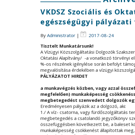
VKDSZ Szociális és Okta
egészségügyi pályázati 
By
Administrator
|
2017-08-24
Tisztelt Munkatársunk!
A Vízügyi Közszolgáltatási Dolgozók Szakszerv
Oktatási Alapítvány/ -a vonatkozó törvényi 
%-os részének igénylése során befolyt támoga
megvalósítása érdekében a vízügyi közszolgá
PÁLYÁZATOT HIRDET
a munkavégzés közben, vagy azzal összefü
megfelelően) munkaképesség csökkenésse
megbetegedést szenvedett dolgozók eg
Eredményesen pályázik az a dolgozó, aki:
1./ A víz- csatorna, vagy fürdőszolgáltatás te
megbetegedés a csatolandó jegyzőkönyv szer
összefüggésben következett be, a baleset k
munkaképesség csökkenést állapítottak meg