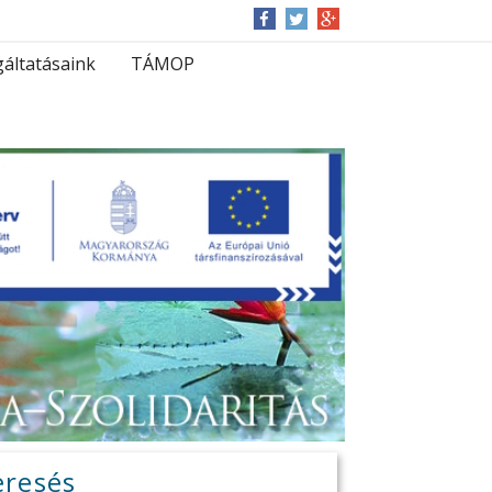
gáltatásaink
TÁMOP
eresés