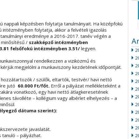
ú nappali képzésben folytatja tanulmányait. Ha középfokú
 intézményben folytatja, akkor a felvételi igazolás
ogy tanulmányi eredménye a 2016-2017. tanév végén a
A
ó minősítésű /
szakképző intézményben
.81 felsőfokú intézményben 3.51/
legyen.
20
2
 munkaviszonnyal rendelkezzen a viziközmű és
2
n kérjük megjelölni a munkaviszony kezdetének időpontját.
2
hozzátartozók / szülők, eltartók, testvér/ havi nettó
2
őre jutó
60.000 Ft/főt.
Erről a pályázat mellékleteként a
2
őszakára vonatkozó, egy havi nettó átlagkeresetének
2
glenes távolléte – kollégium vagy albérlet elhelyezés – a
minősül.
2
élyegző dátuma szerint):
20
2
2
akszervezete javaslatát.
 tanuló – pályázhat.
2