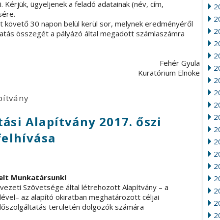
. Kérjük, ügyeljenek a feladó adatainak (név, cím,
2
sére.
20
őt követő 30 napon belül kerül sor, melynek eredményéről
2
ogatás összegét a pályázó által megadott számlaszámra
20
2
Fehér Gyula
2
Kuratórium Elnöke
2
2
pítvány
2
2
tási Alapítvány 2017. őszi
20
felhívása
2
2
2
elt Munkatársunk!
2
vezeti Szövetsége által létrehozott Alapítvány – a
2
ével– az alapító okiratban meghatározott céljai
20
dőszolgáltatás területén dolgozók számára
2