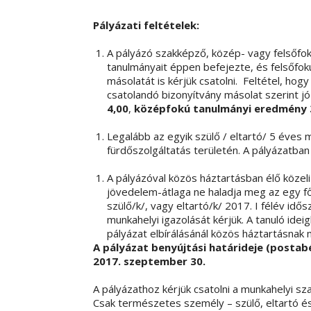
Pályázati feltételek:
A pályázó szakképző, közép- vagy felsőfok
tanulmányait éppen befejezte, és felsőfokú
másolatát is kérjük csatolni. Feltétel, h
csatolandó bizonyítvány másolat szerint j
4,00
,
középfokú tanulmányi eredmény 3
Legalább az egyik szülő / eltartó/ 5 éves
fürdőszolgáltatás területén. A pályázatba
A pályázóval közös háztartásban élő közeli 
jövedelem-átlaga ne haladja meg az egy f
szülő/k/, vagy eltartó/k/ 2017. I félév id
munkahelyi igazolását kérjük. A tanuló idei
pályázat elbírálásánál közös háztartásnak 
A pályázat benyújtási határideje (postab
2017. szeptember 30.
A pályázathoz kérjük csatolni a munkahelyi sz
Csak természetes személy – szülő, eltartó és