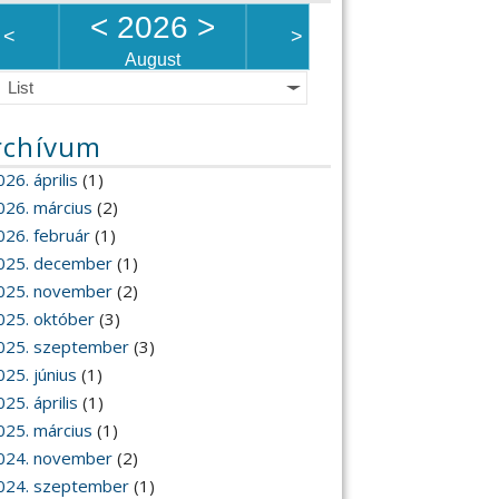
<
2026
>
<
>
August
List
rchívum
26. április
(1)
026. március
(2)
026. február
(1)
025. december
(1)
025. november
(2)
025. október
(3)
025. szeptember
(3)
025. június
(1)
25. április
(1)
025. március
(1)
024. november
(2)
024. szeptember
(1)