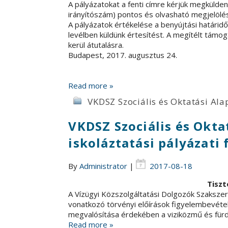
A pályázatokat a fenti címre kérjük megküldeni
irányítószám) pontos és olvasható megjelölé
A pályázatok értékelése a benyújtási határid
levélben küldünk értesítést. A megítélt tám
kerül átutalásra.
Budapest, 2017. augusztus 24.
Read more »
VKDSZ Szociális és Oktatási Ala
VKDSZ Szociális és Okta
iskoláztatási pályázati 
By
Administrator
|
2017-08-18
Tiszt
A Vízügyi Közszolgáltatási Dolgozók Szakszer
vonatkozó törvényi előírások figyelembevétel
megvalósítása érdekében a viziközmű és für
Read more »