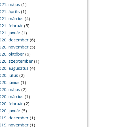
021. május
(1)
21. április
(1)
021. március
(4)
021. február
(5)
021. január
(1)
020. december
(6)
020. november
(5)
020. október
(6)
020. szeptember
(1)
020. augusztus
(4)
20. július
(2)
020. június
(1)
020. május
(2)
020. március
(1)
020. február
(2)
020. január
(5)
019. december
(1)
019. november
(1)