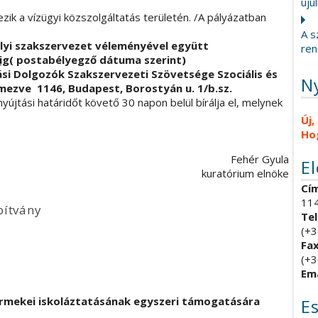
újul
ik a vízügyi közszolgáltatás területén. /A pályázatban
A s
lyi szakszervezet véleményével együtt
ren
ig
( postabélyegző dátuma szerint)
atási Dolgozók Szakszervezeti Szövetsége
Szociális és
N
mezve 1146, Budapest, Borostyán u. 1/b.sz.
yújtási határidőt követő 30 napon belül bírálja el, melynek
Új,
Ho
ehér Gyula
E
kuratórium elnöke
Cím
114
pítvány
Tel
(+3
Fax
(+3
Ema
rmekei iskoláztatásának egyszeri támogatására
E