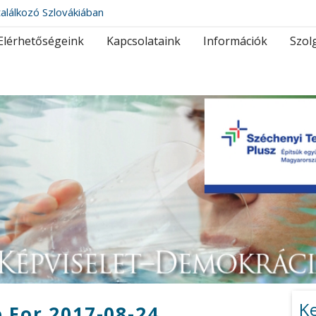
alálkozó Szlovákiában
Elérhetőségeink
Kapcsolataink
Információk
Szol
K
 For 2017-08-24