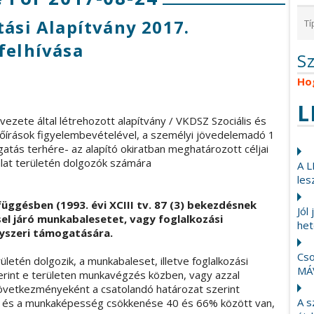
tási Alapítvány 2017.
felhívása
S
Ho
L
ezete által létrehozott alapítvány / VKDSZ Szociális és
előírások figyelembevételével, a személyi jövedelemadó 1
tás terhére- az alapító okiratban meghatározott céljai
lat területén dolgozók számára
A L
les
ggésben (1993. évi XCIII tv. 87 (3) bekezdésnek
Jól
l járó munkabalesetet, vagy foglalkozási
het
yszeri támogatására.
Cso
rületén dolgozik, a munkabaleset, illetve foglalkozási
MÁ
int e területen munkavégzés közben, vagy azzal
övetkezményeként a csatolandó határozat szerint
A s
, és a munkaképesség csökkenése 40 és 66% között van,