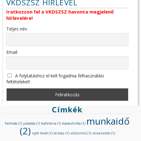
VKDSZSZ HÍRLEVÉL
Iratkozzon fel a VKDSZSZ havonta megjelenő
hírlevelére!
Teljes név
Email
A folytatáshoz el kell fogadnia felhasználási
feltételeket!
Címkék
munkaidő
felhívás
(1)
juttatás
(1)
kafetéria
(1)
katasztrófa
(1)
(2)
nyílt levél
(1)
stressz
(1)
vízközmű
(1)
vízvezeték
(1)