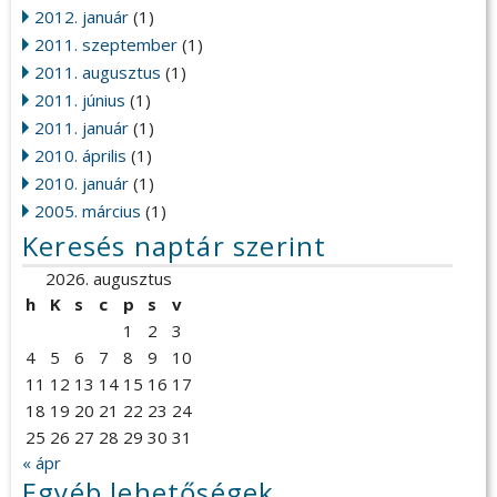
2012. január
(1)
2011. szeptember
(1)
2011. augusztus
(1)
2011. június
(1)
2011. január
(1)
2010. április
(1)
2010. január
(1)
2005. március
(1)
Keresés naptár szerint
2026. augusztus
h
K
s
c
p
s
v
1
2
3
4
5
6
7
8
9
10
11
12
13
14
15
16
17
18
19
20
21
22
23
24
25
26
27
28
29
30
31
« ápr
Egyéb lehetőségek