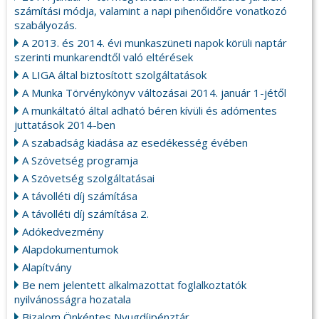
számítási módja, valamint a napi pihenőidőre vonatkozó
szabályozás.
A 2013. és 2014. évi munkaszüneti napok körüli naptár
szerinti munkarendtől való eltérések
A LIGA által biztosított szolgáltatások
A Munka Törvénykönyv változásai 2014. január 1-jétől
A munkáltató által adható béren kívüli és adómentes
juttatások 2014-ben
A szabadság kiadása az esedékesség évében
A Szövetség programja
A Szövetség szolgáltatásai
A távolléti díj számítása
A távolléti díj számítása 2.
Adókedvezmény
Alapdokumentumok
Alapítvány
Be nem jelentett alkalmazottat foglalkoztatók
nyilvánosságra hozatala
Bizalom Önkéntes Nyugdíjpénztár