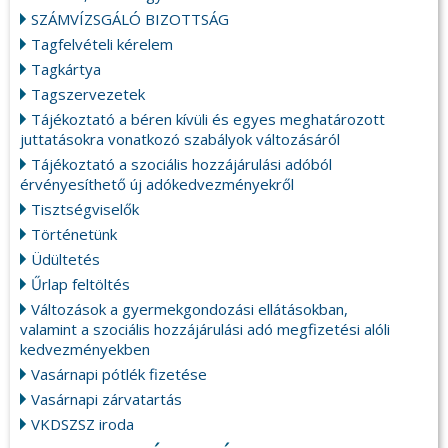
SZÁMVÍZSGÁLÓ BIZOTTSÁG
Tagfelvételi kérelem
Tagkártya
Tagszervezetek
Tájékoztató a béren kívüli és egyes meghatározott
juttatásokra vonatkozó szabályok változásáról
Tájékoztató a szociális hozzájárulási adóból
érvényesíthető új adókedvezményekről
Tisztségviselők
Történetünk
Üdültetés
Űrlap feltöltés
Változások a gyermekgondozási ellátásokban,
valamint a szociális hozzájárulási adó megfizetési alóli
kedvezményekben
Vasárnapi pótlék fizetése
Vasárnapi zárvatartás
VKDSZSZ iroda