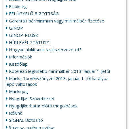
Elnökség
FELÜGYELŐ BIZOTTSÁG
Garantált bérminimum vagy minimálbér fizetése
GINOP
GINOP-PLUSZ
HÍRLEVÉL STÁTUSZ
Hogyan alakítsunk szakszervezetet?
Információk
Kezdőlap
Kötelező legkisebb minimálbér 2013. január 1-jétől
Munka Törvénykönyve: 2013. január 1-től hatályba
lépő változások
Munkajog
Nyugdíjas Szövetkezet
Nyugdjíkorhatár előtti megoldások
Rólunk
SIGNAL Biztosító
Stressz, a néma gyilkos