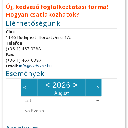
Új, kedvező foglalkoztatási forma!
Hogyan csatlakozhatok?
Elérhetőségünk
Cím:
1146 Budapest, Borostyán u. 1/b
Telefon:
(+36-1) 467 0388
Fax:
(+36-1) 467-0387
Email:
info@vkdszsz.hu
Események
<
2026
>
<
>
August
List
No Events