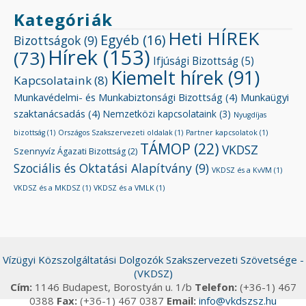
Kategóriák
Heti HÍREK
Egyéb
(16)
Bizottságok
(9)
Hírek
(153)
(73)
Ifjúsági Bizottság
(5)
Kiemelt hírek
(91)
Kapcsolataink
(8)
Munkavédelmi- és Munkabiztonsági Bizottság
(4)
Munkaügyi
szaktanácsadás
(4)
Nemzetközi kapcsolataink
(3)
Nyugdíjas
bizottság
(1)
Országos Szakszervezeti oldalak
(1)
Partner kapcsolatok
(1)
TÁMOP
(22)
VKDSZ
Szennyvíz Ágazati Bizottság
(2)
Szociális és Oktatási Alapítvány
(9)
VKDSZ és a KvVM
(1)
VKDSZ és a MKDSZ
(1)
VKDSZ és a VMLK
(1)
Vízügyi Közszolgáltatási Dolgozók Szakszervezeti Szövetsége -
(VKDSZ)
Cím:
1146 Budapest, Borostyán u. 1/b
Telefon:
(+36-1) 467
0388
Fax:
(+36-1) 467 0387
Email:
info@vkdszsz.hu