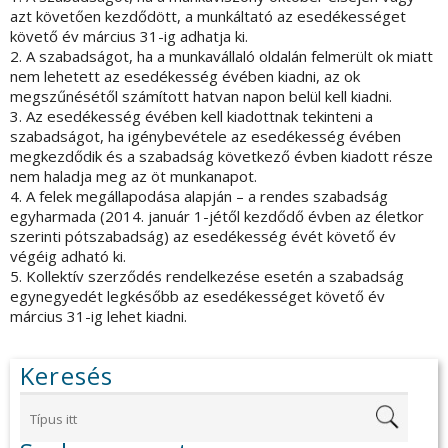
azt követően kezdődött, a munkáltató az esedékességet
követő év március 31-ig adhatja ki.
2. A szabadságot, ha a munkavállaló oldalán felmerült ok miatt
nem lehetett az esedékesség évében kiadni, az ok
megszűnésétől számított hatvan napon belül kell kiadni.
3. Az esedékesség évében kell kiadottnak tekinteni a
szabadságot, ha igénybevétele az esedékesség évében
megkezdődik és a szabadság következő évben kiadott része
nem haladja meg az öt munkanapot.
4. A felek megállapodása alapján – a rendes szabadság
egyharmada (2014. január 1-jétől kezdődő évben az életkor
szerinti pótszabadság) az esedékesség évét követő év
végéig adható ki.
5. Kollektív szerződés rendelkezése esetén a szabadság
egynegyedét legkésőbb az esedékességet követő év
március 31-ig lehet kiadni.
Keresés