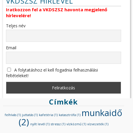
VKDSZSZ HÍRLEVÉL
Iratkozzon fel a VKDSZSZ havonta megjelenő
hírlevelére!
Teljes név
Email
A folytatáshoz el kell fogadnia felhasználási
feltételeket!
Címkék
munkaidő
felhívás
(1)
juttatás
(1)
kafetéria
(1)
katasztrófa
(1)
(2)
nyílt levél
(1)
stressz
(1)
vízközmű
(1)
vízvezeték
(1)