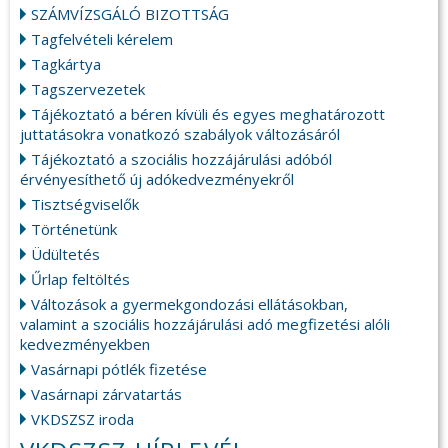
SZÁMVÍZSGÁLÓ BIZOTTSÁG
Tagfelvételi kérelem
Tagkártya
Tagszervezetek
Tájékoztató a béren kívüli és egyes meghatározott
juttatásokra vonatkozó szabályok változásáról
Tájékoztató a szociális hozzájárulási adóból
érvényesíthető új adókedvezményekről
Tisztségviselők
Történetünk
Üdültetés
Űrlap feltöltés
Változások a gyermekgondozási ellátásokban,
valamint a szociális hozzájárulási adó megfizetési alóli
kedvezményekben
Vasárnapi pótlék fizetése
Vasárnapi zárvatartás
VKDSZSZ iroda