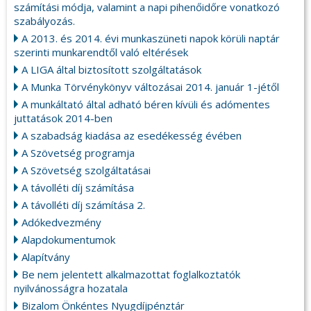
számítási módja, valamint a napi pihenőidőre vonatkozó
szabályozás.
A 2013. és 2014. évi munkaszüneti napok körüli naptár
szerinti munkarendtől való eltérések
A LIGA által biztosított szolgáltatások
A Munka Törvénykönyv változásai 2014. január 1-jétől
A munkáltató által adható béren kívüli és adómentes
juttatások 2014-ben
A szabadság kiadása az esedékesség évében
A Szövetség programja
A Szövetség szolgáltatásai
A távolléti díj számítása
A távolléti díj számítása 2.
Adókedvezmény
Alapdokumentumok
Alapítvány
Be nem jelentett alkalmazottat foglalkoztatók
nyilvánosságra hozatala
Bizalom Önkéntes Nyugdíjpénztár