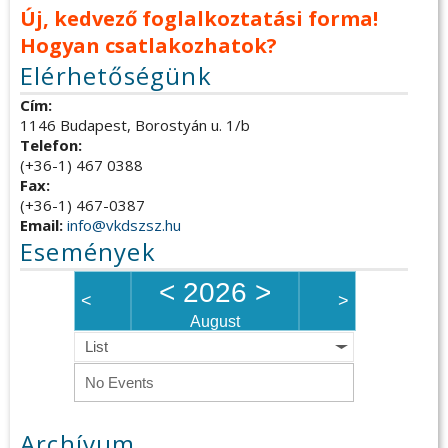
Új, kedvező foglalkoztatási forma!
Hogyan csatlakozhatok?
Elérhetőségünk
Cím:
1146 Budapest, Borostyán u. 1/b
Telefon:
(+36-1) 467 0388
Fax:
(+36-1) 467-0387
Email:
info@vkdszsz.hu
Események
<
2026
>
<
>
August
List
No Events
Archívum