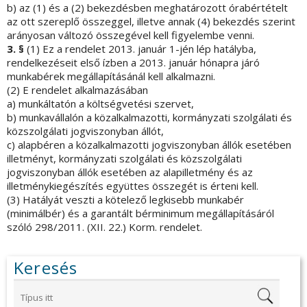
b) az (1) és a (2) bekezdésben meghatározott órabértételt
az ott szereplő összeggel, illetve annak (4) bekezdés szerint
arányosan változó összegével kell figyelembe venni.
3. §
(1) Ez a rendelet 2013. január 1-jén lép hatályba,
rendelkezéseit első ízben a 2013. január hónapra járó
munkabérek megállapításánál kell alkalmazni.
(2) E rendelet alkalmazásában
a) munkáltatón a költségvetési szervet,
b) munkavállalón a közalkalmazotti, kormányzati szolgálati és
közszolgálati jogviszonyban állót,
c) alapbéren a közalkalmazotti jogviszonyban állók esetében
illetményt, kormányzati szolgálati és közszolgálati
jogviszonyban állók esetében az alapilletmény és az
illetménykiegészítés együttes összegét is érteni kell.
(3) Hatályát veszti a kötelező legkisebb munkabér
(minimálbér) és a garantált bérminimum megállapításáról
szóló 298/2011. (XII. 22.) Korm. rendelet.
Keresés