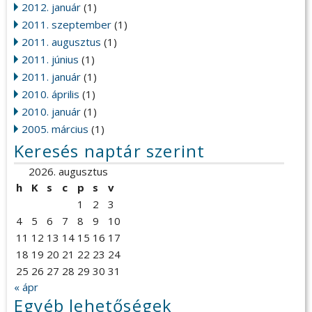
2012. január
(1)
2011. szeptember
(1)
2011. augusztus
(1)
2011. június
(1)
2011. január
(1)
2010. április
(1)
2010. január
(1)
2005. március
(1)
Keresés naptár szerint
2026. augusztus
h
K
s
c
p
s
v
1
2
3
4
5
6
7
8
9
10
11
12
13
14
15
16
17
18
19
20
21
22
23
24
25
26
27
28
29
30
31
« ápr
Egyéb lehetőségek