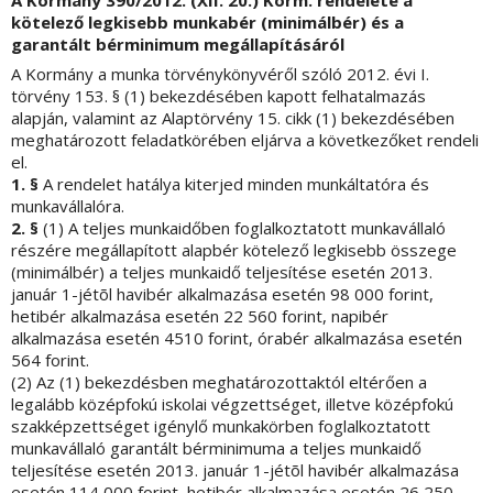
A Kormány 390/2012. (XII. 20.) Korm. rendelete a
kötelező legkisebb munkabér (minimálbér) és a
garantált bérminimum megállapításáról
A Kormány a munka törvénykönyvéről szóló 2012. évi I.
törvény 153. § (1) bekezdésében kapott felhatalmazás
alapján, valamint az Alaptörvény 15. cikk (1) bekezdésében
meghatározott feladatkörében eljárva a következőket rendeli
el.
1. §
A rendelet hatálya kiterjed minden munkáltatóra és
munkavállalóra.
2. §
(1) A teljes munkaidőben foglalkoztatott munkavállaló
részére megállapított alapbér kötelező legkisebb összege
(minimálbér) a teljes munkaidő teljesítése esetén 2013.
január 1-jétõl havibér alkalmazása esetén 98 000 forint,
hetibér alkalmazása esetén 22 560 forint, napibér
alkalmazása esetén 4510 forint, órabér alkalmazása esetén
564 forint.
(2) Az (1) bekezdésben meghatározottaktól eltérően a
legalább középfokú iskolai végzettséget, illetve középfokú
szakképzettséget igénylő munkakörben foglalkoztatott
munkavállaló garantált bérminimuma a teljes munkaidő
teljesítése esetén 2013. január 1-jétõl havibér alkalmazása
esetén 114 000 forint, hetibér alkalmazása esetén 26 250