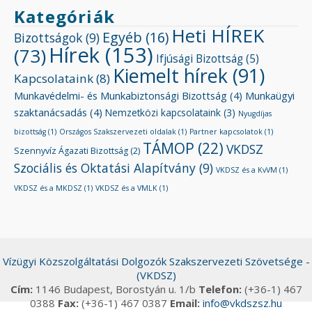
Kategóriák
Heti HÍREK
Egyéb
(16)
Bizottságok
(9)
Hírek
(153)
(73)
Ifjúsági Bizottság
(5)
Kiemelt hírek
(91)
Kapcsolataink
(8)
Munkavédelmi- és Munkabiztonsági Bizottság
(4)
Munkaügyi
szaktanácsadás
(4)
Nemzetközi kapcsolataink
(3)
Nyugdíjas
bizottság
(1)
Országos Szakszervezeti oldalak
(1)
Partner kapcsolatok
(1)
TÁMOP
(22)
VKDSZ
Szennyvíz Ágazati Bizottság
(2)
Szociális és Oktatási Alapítvány
(9)
VKDSZ és a KvVM
(1)
VKDSZ és a MKDSZ
(1)
VKDSZ és a VMLK
(1)
Vízügyi Közszolgáltatási Dolgozók Szakszervezeti Szövetsége -
(VKDSZ)
Cím:
1146 Budapest, Borostyán u. 1/b
Telefon:
(+36-1) 467
0388
Fax:
(+36-1) 467 0387
Email:
info@vkdszsz.hu