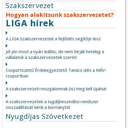
Szakszervezet
Hogyan alakítsunk szakszervezetet?
LIGA hírek
A LIGA Szakszervezetek a fejlődés segítője lesz
Jól jön most a nyári leállás, de nem bírják hetekig a
vállalatok a szakszervezetek szerint
Csoportszintű Érdekegyeztető Tanács ülés a MÁV-
csoportban
A szakszervezeti mozgalomnak (is) meg kell újulnia!
A szakszervezetek a tagdíjbeszedési rendszer
visszaállítását kérik a kormánytól
Nyugdíjas Szövetkezet