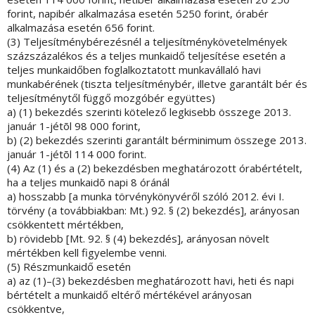
forint, napibér alkalmazása esetén 5250 forint, órabér
alkalmazása esetén 656 forint.
(3) Teljesítménybérezésnél a teljesítménykövetelmények
százszázalékos és a teljes munkaidő teljesítése esetén a
teljes munkaidőben foglalkoztatott munkavállaló havi
munkabérének (tiszta teljesítménybér, illetve garantált bér és
teljesítménytől függő mozgóbér együttes)
a) (1) bekezdés szerinti kötelező legkisebb összege 2013.
január 1-jétõl 98 000 forint,
b) (2) bekezdés szerinti garantált bérminimum összege 2013.
január 1-jétõl 114 000 forint.
(4) Az (1) és a (2) bekezdésben meghatározott órabértételt,
ha a teljes munkaidõ napi 8 óránál
a) hosszabb [a munka törvénykönyvéről szóló 2012. évi I.
törvény (a továbbiakban: Mt.) 92. § (2) bekezdés], arányosan
csökkentett mértékben,
b) rövidebb [Mt. 92. § (4) bekezdés], arányosan növelt
mértékben kell figyelembe venni.
(5) Részmunkaidő esetén
a) az (1)–(3) bekezdésben meghatározott havi, heti és napi
bértételt a munkaidő eltérő mértékével arányosan
csökkentve,