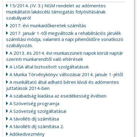
15/2014. (IV. 3.) NGM rendelet az adómentes
munkáltatói lakáscélú támogatás folyósításának
szabályairól
2017. évi munkaidőkeretek számítás
2017. január 1-től megváltozik a rehabilitációs járulék
számítási módja, valamint a napi pihenőidőre vonatkozó
szabályozás.
A 2013. és 2014. évi munkaszüneti napok körüli naptár
szerinti munkarendtől való eltérések
A LIGA által biztosított szolgáltatások
A Munka Törvénykönyv változásai 2014. január 1-jétől
A munkáltató által adható béren kívüli és adómentes
juttatások 2014-ben
A szabadság kiadása az esedékesség évében
A Szövetség programja
A Szövetség szolgáltatásai
A távolléti díj számítása
A távolléti díj számítása 2.
Adókedvezmény