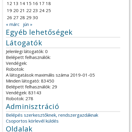
12
13
14
15
16
17
18
19
20
21
22
23
24
25
26
27
28
29
30
« márc
jún »
Egyéb lehetőségek
Látogatók
Jelenlegi látogatók: 0
Belépett felhasználók:
Vendégek:
Robotok:
A látogatások maximális száma 2019-01-05
Minden látogató: 83450
Belépett felhasználók: 29
Vendégek: 83143
Robotok: 278
Adminisztráció
Belépés szerkesztőknek, rendszergazdáknak
Csoportos körlevél küldés
Oldalak