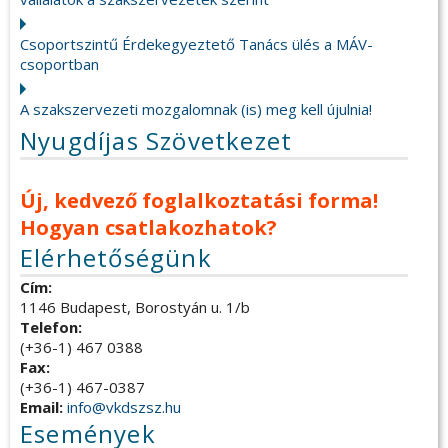
Csoportszintű Érdekegyeztető Tanács ülés a MÁV-
csoportban
A szakszervezeti mozgalomnak (is) meg kell újulnia!
Nyugdíjas Szövetkezet
Új, kedvező foglalkoztatási forma!
Hogyan csatlakozhatok?
Elérhetőségünk
Cím:
1146 Budapest, Borostyán u. 1/b
Telefon:
(+36-1) 467 0388
Fax:
(+36-1) 467-0387
Email:
info@vkdszsz.hu
Események