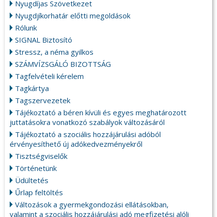
Nyugdíjas Szövetkezet
Nyugdjíkorhatár előtti megoldások
Rólunk
SIGNAL Biztosító
Stressz, a néma gyilkos
SZÁMVÍZSGÁLÓ BIZOTTSÁG
Tagfelvételi kérelem
Tagkártya
Tagszervezetek
Tájékoztató a béren kívüli és egyes meghatározott
juttatásokra vonatkozó szabályok változásáról
Tájékoztató a szociális hozzájárulási adóból
érvényesíthető új adókedvezményekről
Tisztségviselők
Történetünk
Üdültetés
Űrlap feltöltés
Változások a gyermekgondozási ellátásokban,
valamint a szociális hozzájárulási adó megfizetési alóli