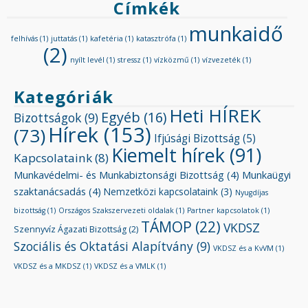
Címkék
munkaidő
felhívás
(1)
juttatás
(1)
kafetéria
(1)
katasztrófa
(1)
(2)
nyílt levél
(1)
stressz
(1)
vízközmű
(1)
vízvezeték
(1)
Kategóriák
Heti HÍREK
Egyéb
(16)
Bizottságok
(9)
Hírek
(153)
(73)
Ifjúsági Bizottság
(5)
Kiemelt hírek
(91)
Kapcsolataink
(8)
Munkavédelmi- és Munkabiztonsági Bizottság
(4)
Munkaügyi
szaktanácsadás
(4)
Nemzetközi kapcsolataink
(3)
Nyugdíjas
bizottság
(1)
Országos Szakszervezeti oldalak
(1)
Partner kapcsolatok
(1)
TÁMOP
(22)
VKDSZ
Szennyvíz Ágazati Bizottság
(2)
Szociális és Oktatási Alapítvány
(9)
VKDSZ és a KvVM
(1)
VKDSZ és a MKDSZ
(1)
VKDSZ és a VMLK
(1)