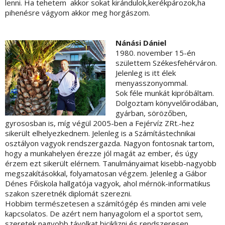
lenni. Ha tehetem akkor sokat kirándulok,kerékpározok,ha
pihenésre vágyom akkor meg horgászom.
Nánási Dániel
1980. november 15-én
születtem Székesfehérváron.
Jelenleg is itt élek
menyasszonyommal.
Sok féle munkát kipróbáltam.
Dolgoztam könyvelőirodában,
gyárban, sörözőben,
gyrososban is, míg végül 2005-ben a Fejérvíz ZRt.-hez
sikerült elhelyezkednem. Jelenleg is a Számítástechnikai
osztályon vagyok rendszergazda. Nagyon fontosnak tartom,
hogy a munkahelyen érezze jól magát az ember, és úgy
érzem ezt sikerült elérnem. Tanulmányaimat kisebb-nagyobb
megszakításokkal, folyamatosan végzem. Jelenleg a Gábor
Dénes Főiskola hallgatója vagyok, ahol mérnök-informatikus
szakon szeretnék diplomát szerezni.
Hobbim természetesen a számítógép és minden ami vele
kapcsolatos. De azért nem hanyagolom el a sportot sem,
szeretek nagyobb távolkat biciklizni és rendszeresen