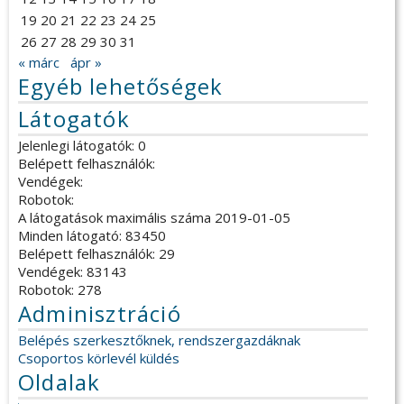
19
20
21
22
23
24
25
26
27
28
29
30
31
« márc
ápr »
Egyéb lehetőségek
Látogatók
Jelenlegi látogatók: 0
Belépett felhasználók:
Vendégek:
Robotok:
A látogatások maximális száma 2019-01-05
Minden látogató: 83450
Belépett felhasználók: 29
Vendégek: 83143
Robotok: 278
Adminisztráció
Belépés szerkesztőknek, rendszergazdáknak
Csoportos körlevél küldés
Oldalak