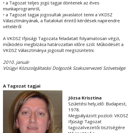
• a Tagozat teljes jogú tagjai döntenek az éves
munkaprogramról,
• a Tagozat tagjai jogosultak javaslatot tenni a VKDSZ
Választmányának, a fiatalokat érintő kérdések napirendre
vételéről
A VKDSZ Ifjúsági Tagozata feladatait folyamatosan végzi,
működési megbízása határozatlan időre szól. Működését a
VKDSZ Választmánya jogosult megszüntetni.
2010. január
Vízügyi Közszolgáltatási Dolgozók Szakszervezeti Szövetsége
A Tagozat tagjai
Józsa Krisztina
Születési hely,idő: Budapest,
1978.
Megpályázott pozíció: VKDSZ
Ifjúsági Tagozat
tagozatvezetői tisztségére