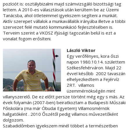
pozíciót is: osztálybizalmi majd számvizsgáló bizottsági tag
lettem. A 2010-es választások után kerültem be az Üzemi
Tanácsba, ahol ötleteimmel igyekszem segíteni a munkát.
Aktív szerepet vállalok a munkavállalók irányába illetve a többi
szervezet felé mutató kommunikáció fejlesztésében is.
Terveim szerint a VKDSZ ifjúsági tagozatán belül is ezt a
vonalat fogom erősíteni.
László Viktor
Egy verőfényes, kora őszi
napon 1980.10.14. születtem
Székesfehérváron. Majd 22
évvel később 2002 tavaszán
elhelyezkedtem a Fejérvíz
ZRT. villamos
üzemmérnökségén mint
villanyszerelő. De ez előtt persze történt még egy s más. Az
évek folyamán (2007-ben) beiratkoztam a Budapesti Műszaki
Főiskolára (ma már Óbudai Egyetem) Villamosmérnök
hallgatóként . 2010 Őszétől pedig villamos művezetőként
dolgozom.
Szabadidőmben igyekszem minél többet a természetben