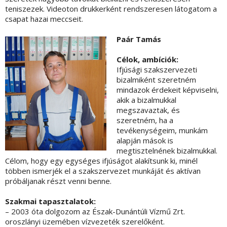
teniszezek. Videoton drukkerként rendszeresen látogatom a
csapat hazai meccseit.
Paár Tamás
Célok, ambíciók:
Ifjúsági szakszervezeti
bizalmiként szeretném
mindazok érdekeit képviselni,
akik a bizalmukkal
megszavaztak, és
szeretném, ha a
tevékenységeim, munkám
alapján mások is
megtisztelnének bizalmukkal.
Célom, hogy egy egységes ifjúságot alakítsunk ki, minél
többen ismerjék el a szakszervezet munkáját és aktívan
próbáljanak részt venni benne.
Szakmai tapasztalatok:
– 2003 óta dolgozom az Észak-Dunántúli Vízmű Zrt.
oroszlányi üzemében vízvezeték szerelőként.