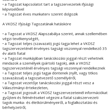
• a Tagozat kapcsolatot tart a tagszervezetek ifjúsági
képviselőivel
• a Tagozat éves munkaterv szerint dolgozik
A VKDSZ Ifjúsági Tagozatának hatásköre
• a Tagozat a VKDSZ Alapszabálya szerint, annak szellemében
végzi tevékenységét,
• a Tagozat teljes (szavazati) jogú tagja lehet a VKDSZ
tagszervezeténél érvényes tagsági viszonnyal rendelkező 35
év alatti fiatal
• a Tagozat munkájában tanácskozási joggal részt vehetnek
mindazok a személyek (pártoló tagok), akik a VKDSZ
tagszervezeténél érvényes tagsági viszonnyal rendelkeznek
• a Tagozat teljes jogú tagjai döntenek (nyílt, vagy titkos
szavazással) a tagozatvezető személyéről,
• a Tagozat vezetője tanácskozási joggal részt vesz a
Választmányi értekezleten,
• a Tagozat jogosult a VKDSZ tagszervezeteinél információkat
gyűjteni és felméréseket végezni a fiatal szakszervezeti
tagok munka- és életkörülményeiről, a foglalkoztatási és
bérhelyzetről,