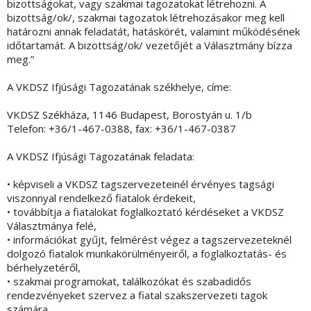
bizottságokat, vagy szakmai tagozatokat létrehozni. A
bizottság/ok/, szakmai tagozatok létrehozásakor meg kell
határozni annak feladatát, hatáskörét, valamint működésének
időtartamát. A bizottság/ok/ vezetőjét a Választmány bízza
meg.”
A VKDSZ Ifjúsági Tagozatának székhelye, címe:
VKDSZ Székháza, 1146 Budapest, Borostyán u. 1/b
Telefon: +36/1-467-0388, fax: +36/1-467-0387
A VKDSZ Ifjúsági Tagozatának feladata:
• képviseli a VKDSZ tagszervezeteinél érvényes tagsági
viszonnyal rendelkező fiatalok érdekeit,
• továbbítja a fiatalokat foglalkoztató kérdéseket a VKDSZ
Választmánya felé,
• információkat gyűjt, felmérést végez a tagszervezeteknél
dolgozó fiatalok munkakörülményeiről, a foglalkoztatás- és
bérhelyzetéről,
• szakmai programokat, találkozókat és szabadidős
rendezvényeket szervez a fiatal szakszervezeti tagok
számára