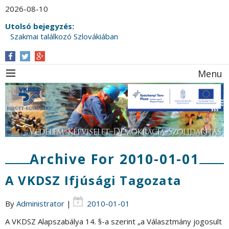
2026-08-10
Utolsó bejegyzés:
Szakmai találkozó Szlovákiában
Ünnepi választmányi értekezletet tartott a
VKDSZ a Víz Világnapja alkalmából
Menu
Archive For 2010-01-01
A VKDSZ Ifjúsági Tagozata
By
Administrator
|
2010-01-01
A VKDSZ Alapszabálya 14. §-a szerint „a Választmány jogosult