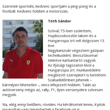
Szeretek sportolni, kedvenc sportjaim a ping-pong és a
football. Kedvenc hobbim a motorozás.
Tóth Sándor
Szóval,’75-ben születtem,
Hajdúszoboszlón lakom és a
Hungarospa zrt-nél dolgozom 13.
éve.
Nagykanizsán végeztem gázipari
technikusként. Beosztásomat
tekintve karbantartó vagyok.
Az ifjúsági tagozaton kívül a
Hungarospa zrt. munkavédelmi
megbízott szerepkört is betöltöm.
Szabadidőmben pihenek –
bármilyen hihetetlen -, nincs kifejezett hobbim. Talán az
autóverseny mégis az, rally, F1, ilyen versenyekre szívesen
megyek.
Na, elég ennyi belőlem, röviden. Ha kérdésetek lenne, írjatok
nyugodtan vagy kereshettek a facebook-on is.