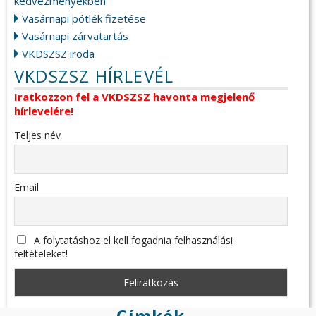
kedvezményekben
Vasárnapi pótlék fizetése
Vasárnapi zárvatartás
VKDSZSZ iroda
VKDSZSZ HÍRLEVÉL
Iratkozzon fel a VKDSZSZ havonta megjelenő
hírlevelére!
Teljes név
Email
A folytatáshoz el kell fogadnia felhasználási
feltételeket!
Címkék