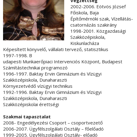
Végzettség
2002-2006. Eötvös József
Főiskola, Baja
Építőmérnöki szak, Vízellátás-
csatornázás szakirány
1998-2001. Közgazdasági
Szakközépiskola,
Kiskunlacháza
Képesített könyvelő, vállalati tervező, statisztikus
1997-1998. B
udapesti Munkaerőpiaci Intervenciós Központ, Budapest
Számítástechnikai programozó
1996-1997. Baktay Ervin Gimnázium és Vízügyi
Szakközépiskola, Dunaharaszti
Környezetvédő vízügyi technikus
1992-1996. Baktay Ervin Gimnázium és Vízügyi
Szakközépiskola, Dunaharaszti
Szakközépiskolai érettségi
Szakmai tapasztalat
2008- Engedélyezési Csoport – csoportvezető
2006-2007. Ügyfélszolgálati Osztály – főelőadó
1999-2005. Ügyfélszolgálati Osztály- előadó