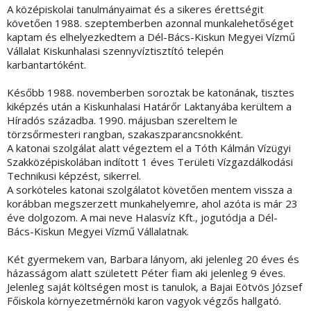
A középiskolai tanulmányaimat és a sikeres érettségit
követően 1988. szeptemberben azonnal munkalehetőséget
kaptam és elhelyezkedtem a Dél-Bács-Kiskun Megyei Vízmű
Vállalat Kiskunhalasi szennyvíztisztító telepén
karbantartóként.
Később 1988. novemberben soroztak be katonának, tisztes
kiképzés után a Kiskunhalasi Határőr Laktanyába kerültem a
Híradós századba. 1990. májusban szereltem le
törzsőrmesteri rangban, szakaszparancsnokként.
A katonai szolgálat alatt végeztem el a Tóth Kálmán Vízügyi
Szakközépiskolában indított 1 éves Területi Vízgazdálkodási
Technikusi képzést, sikerrel.
A sorköteles katonai szolgálatot követően mentem vissza a
korábban megszerzett munkahelyemre, ahol azóta is már 23
éve dolgozom. A mai neve Halasvíz Kft., jogutódja a Dél-
Bács-Kiskun Megyei Vízmű Vállalatnak.
Két gyermekem van, Barbara lányom, aki jelenleg 20 éves és
házasságom alatt született Péter fiam aki jelenleg 9 éves.
Jelenleg saját költségen most is tanulok, a Bajai Eötvös József
Főiskola környezetmérnöki karon vagyok végzős hallgató.