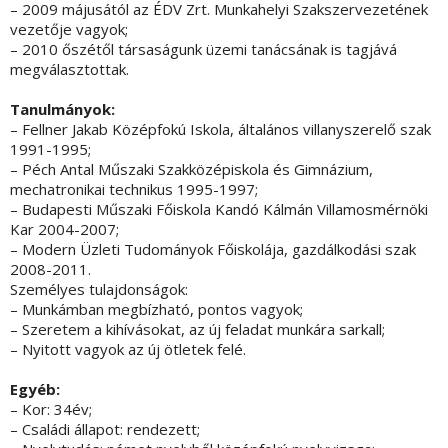
– 2009 májusától az ÉDV Zrt. Munkahelyi Szakszervezetének
vezetője vagyok;
– 2010 őszétől társaságunk üzemi tanácsának is tagjává
megválasztottak.
Tanulmányok:
– Fellner Jakab Középfokú Iskola, általános villanyszerelő szak
1991-1995;
– Péch Antal Műszaki Szakközépiskola és Gimnázium,
mechatronikai technikus 1995-1997;
– Budapesti Műszaki Főiskola Kandó Kálmán Villamosmérnöki
Kar 2004-2007;
– Modern Üzleti Tudományok Főiskolája, gazdálkodási szak
2008-2011.
Személyes tulajdonságok:
– Munkámban megbízható, pontos vagyok;
– Szeretem a kihívásokat, az új feladat munkára sarkall;
– Nyitott vagyok az új ötletek felé.
Egyéb:
– Kor: 34év;
– Családi állapot: rendezett;