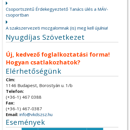
Csoportszintű Érdekegyeztető Tanács ülés a MÁV-
csoportban
A szakszervezeti mozgalomnak (is) meg kell újulnia!
Nyugdíjas Szövetkezet
Új, kedvező foglalkoztatási forma!
Hogyan csatlakozhatok?
Elérhetőségünk
Cím:
1146 Budapest, Borostyán u. 1/b
Telefon:
(+36-1) 467 0388
Fax:
(+36-1) 467-0387
Email:
info@vkdszsz.hu
Események