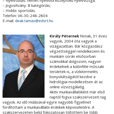
– Nyelvtudás: német nyelvből középfokú nyelvvizsga;
– Jogosítvány: B kategóriás;
– Hobbi: sportolás.
Telefon: 06-30-248-2804
E-mail:
deak.tamas@edvrt.hu
Király Péternek
hívnak, 31 éves
vagyok, 2004 óta vagyok a
vízágazatban. Bár közgazdász
végzettséggel rendelkezem és
munkám során elsősorban
számokkal dolgozom, nagyon
érdekelnek a különféle műszaki
területek is, a vízkitermelés
bonyolultságától kezdve a
hidrológiai modellezésen át az
online vízvizsgálatig.
Aktív munkavállalóként már első
naptól fogva szakszervezeti tag
vagyok. Az idő múlásával egyre nagyobb figyelmet
fordítottam a munkavállalói érdekek képviseletére. A
szakszervezeten belül fokozatosan töltöttem be több