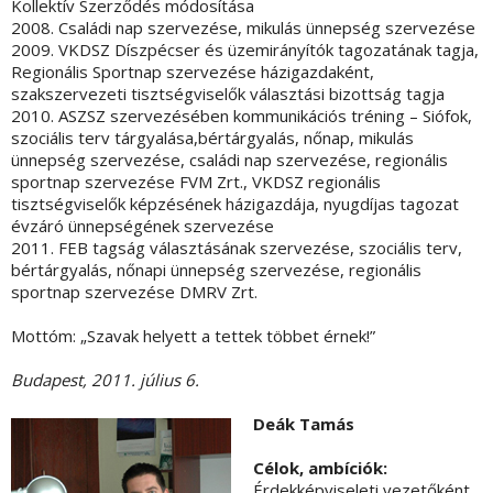
Kollektív Szerződés módosítása
2008. Családi nap szervezése, mikulás ünnepség szervezése
2009. VKDSZ Díszpécser és üzemirányítók tagozatának tagja,
Regionális Sportnap szervezése házigazdaként,
szakszervezeti tisztségviselők választási bizottság tagja
2010. ASZSZ szervezésében kommunikációs tréning – Siófok,
szociális terv tárgyalása,bértárgyalás, nőnap, mikulás
ünnepség szervezése, családi nap szervezése, regionális
sportnap szervezése FVM Zrt., VKDSZ regionális
tisztségviselők képzésének házigazdája, nyugdíjas tagozat
évzáró ünnepségének szervezése
2011. FEB tagság választásának szervezése, szociális terv,
bértárgyalás, nőnapi ünnepség szervezése, regionális
sportnap szervezése DMRV Zrt.
Mottóm: „Szavak helyett a tettek többet érnek!”
Budapest, 2011. július 6.
Deák Tamás
Célok, ambíciók:
Érdekképviseleti vezetőként