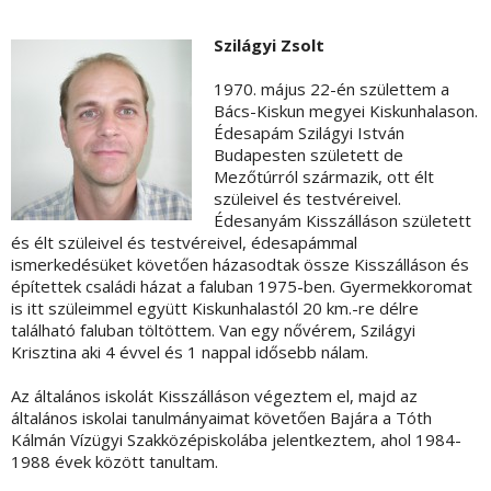
Szilágyi Zsolt
1970. május 22-én születtem a
Bács-Kiskun megyei Kiskunhalason.
Édesapám Szilágyi István
Budapesten született de
Mezőtúrról származik, ott élt
szüleivel és testvéreivel.
Édesanyám Kisszálláson született
és élt szüleivel és testvéreivel, édesapámmal
ismerkedésüket követően házasodtak össze Kisszálláson és
építettek családi házat a faluban 1975-ben. Gyermekkoromat
is itt szüleimmel együtt Kiskunhalastól 20 km.-re délre
található faluban töltöttem. Van egy nővérem, Szilágyi
Krisztina aki 4 évvel és 1 nappal idősebb nálam.
Az általános iskolát Kisszálláson végeztem el, majd az
általános iskolai tanulmányaimat követően Bajára a Tóth
Kálmán Vízügyi Szakközépiskolába jelentkeztem, ahol 1984-
1988 évek között tanultam.