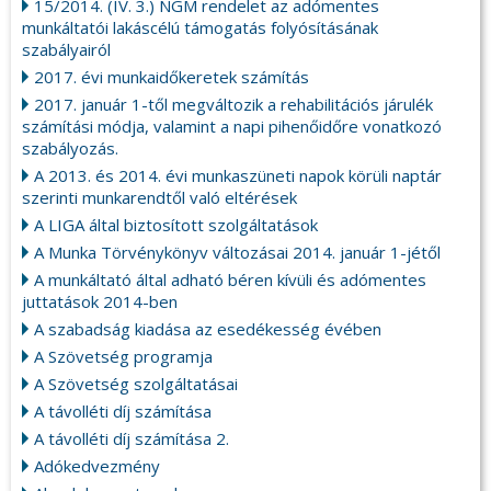
15/2014. (IV. 3.) NGM rendelet az adómentes
munkáltatói lakáscélú támogatás folyósításának
szabályairól
2017. évi munkaidőkeretek számítás
2017. január 1-től megváltozik a rehabilitációs járulék
számítási módja, valamint a napi pihenőidőre vonatkozó
szabályozás.
A 2013. és 2014. évi munkaszüneti napok körüli naptár
szerinti munkarendtől való eltérések
A LIGA által biztosított szolgáltatások
A Munka Törvénykönyv változásai 2014. január 1-jétől
A munkáltató által adható béren kívüli és adómentes
juttatások 2014-ben
A szabadság kiadása az esedékesség évében
A Szövetség programja
A Szövetség szolgáltatásai
A távolléti díj számítása
A távolléti díj számítása 2.
Adókedvezmény