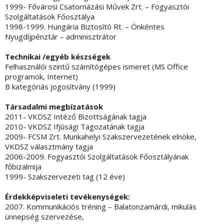
1999- Fővárosi Csatornázási Művek Zrt. – Fogyasztói
Szolgáltatások Főosztálya
1998-1999. Hungária Biztosító Rt. – Önkéntes
Nyugdíjpénztár – adminisztrátor
Technikai /egyéb készségek
Felhasználói szintű számítógépes ismeret (MS Office
programok, Internet)
B kategóriás jogosítvány (1999)
Társadalmi megbízatások
2011- VKDSZ Intéző Bizottságának tagja
2010- VKDSZ Ifjúsági Tagozatának tagja
2009- FCSM Zrt. Munkahelyi Szakszervezetének elnöke,
VKDSZ választmány tagja
2006-2009. Fogyasztói Szolgáltatások Főosztályának
főbizalmija
1999- Szakszervezeti tag (12 éve)
Érdekképviseleti tevékenységek:
2007. Kommunikációs tréning – Balatonzamárdi, mikulás
ünnepség szervezése,