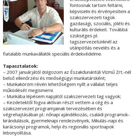
fontosnak tartom feltárni,
képviselni és érvényesíteni a
szakszervezeti tagok
gazdasági, szociális, jóléti és
kulturális érdekeit. Továbbá
szükséges pl.
tagszervezetünknél az
utánpótlás nevelés és a
fiatalabb munkavállalók speciális érdekvédelme.
Tapasztalatok:
– 2007 januárjától dolgozom az Északdunántúli Vízmű Zrt.-nél
belső ellenőrzési és minőségügyi munkatársként;
– Munkaköröm révén lehetőségem nyílt a vállalat teljes
működését megismerni.
– Munkába lépésem napjától szakszervezeti tag vagyok;
– Kezdetektől fogva aktívan részt vettem a cég és a
szakszervezet programjainak tervezésében és
végrehajtásában pl.: nőnapi ajándékozás, családi programok-
kirándulások, gyermeknapi rendezvények, Mikulás-napi és
karácsonyi programok, helyi és regionális sportnapok
lebonyolítása.