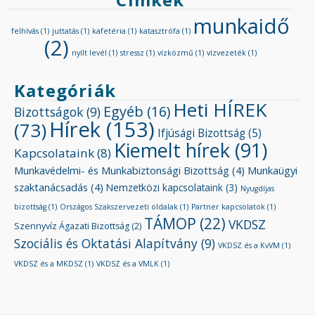
munkaidő
felhívás
(1)
juttatás
(1)
kafetéria
(1)
katasztrófa
(1)
(2)
nyílt levél
(1)
stressz
(1)
vízközmű
(1)
vízvezeték
(1)
Kategóriák
Heti HÍREK
Egyéb
(16)
Bizottságok
(9)
Hírek
(153)
(73)
Ifjúsági Bizottság
(5)
Kiemelt hírek
(91)
Kapcsolataink
(8)
Munkavédelmi- és Munkabiztonsági Bizottság
(4)
Munkaügyi
szaktanácsadás
(4)
Nemzetközi kapcsolataink
(3)
Nyugdíjas
bizottság
(1)
Országos Szakszervezeti oldalak
(1)
Partner kapcsolatok
(1)
TÁMOP
(22)
VKDSZ
Szennyvíz Ágazati Bizottság
(2)
Szociális és Oktatási Alapítvány
(9)
VKDSZ és a KvVM
(1)
VKDSZ és a MKDSZ
(1)
VKDSZ és a VMLK
(1)