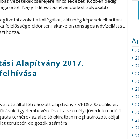
hibás vezetékek cseréjére nincs fedezet. Közben pedig
ágazatot. Nagy Edit ezt az elvándorlást súlyosabb
egfizetni azokat a kollégákat, akik még képesek elhárítani
a felelőssége eldönteni: akar-e biztonságos ivóvízellátást,
szi hozzá.
A
20
2
tási Alapítvány 2017.
2
felhívása
2
2
2
2
ezete által létrehozott alapítvány / VKDSZ Szociális és
2
előírások figyelembevételével, a személyi jövedelemadó 1
20
tás terhére- az alapító okiratban meghatározott céljai
2
lat területén dolgozók számára
2
2