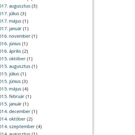
017. augusztus
(3)
17. július
(3)
017. május
(1)
017. január
(1)
016. november
(1)
016. június
(1)
16. április
(2)
015. október
(1)
015. augusztus
(1)
15. július
(1)
015. június
(3)
015. május
(4)
015. február
(1)
015. január
(1)
014. december
(1)
014. október
(2)
014. szeptember
(4)
014. augusztus
(1)