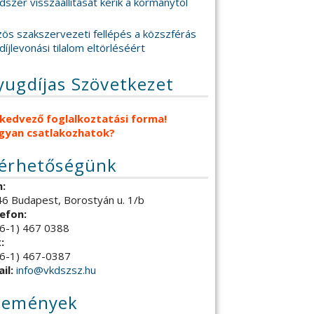
dszer visszaállítását kérik a kormánytól
ös szakszervezeti fellépés a közszférás
díjlevonási tilalom eltörléséért
yugdíjas Szövetkezet
 kedvező foglalkoztatási forma!
gyan csatlakozhatok?
lérhetőségünk
:
6 Budapest, Borostyán u. 1/b
efon:
6-1) 467 0388
:
6-1) 467-0387
il:
info@vkdszsz.hu
semények