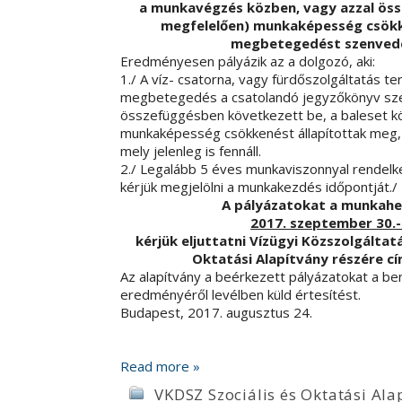
a munkavégzés közben, vagy azzal össz
megfelelően) munkaképesség csökke
megbetegedést szenvede
Eredményesen pályázik az a dolgozó, aki:
1./ A víz- csatorna, vagy fürdőszolgáltatás te
megbetegedés a csatolandó jegyzőkönyv szer
összefüggésben következett be, a baleset k
munkaképesség csökkenést állapítottak meg
mely jelenleg is fennáll.
2./ Legalább 5 éves munkaviszonnyal rendelkez
kérjük megjelölni a munkakezdés időpontját./
A pályázatokat a munkahe
2017. szeptember 30.-
kérjük eljuttatni Vízügyi Közszolgált
Oktatási Alapítvány
részére cí
Az alapítvány a beérkezett pályázatokat a ben
eredményéről levélben küld értesítést.
Budapest, 2017. augusztus 24.
F
ku
Read more »
VKDSZ Szociális és Oktatási Ala