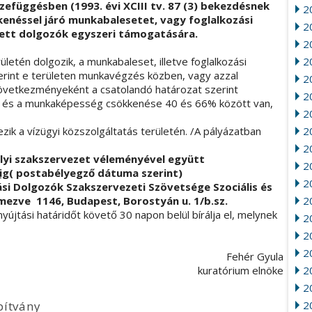
efüggésben (1993. évi XCIII tv. 87 (3) bekezdésnek
2
néssel járó munkabalesetet, vagy foglalkozási
20
tt dolgozók egyszeri támogatására.
2
rületén dolgozik, a munkabaleset, illetve foglalkozási
20
int e területen munkavégzés közben, vagy azzal
2
övetkezményeként a csatolandó határozat szerint
2
, és a munkaképesség csökkenése 40 és 66% között van,
2
ik a vízügyi közszolgáltatás területén. /A pályázatban
2
2
lyi szakszervezet véleményével együtt
2
ig
( postabélyegző dátuma szerint)
20
atási Dolgozók Szakszervezeti Szövetsége
Szociális és
mezve 1146, Budapest, Borostyán u. 1/b.sz.
2
yújtási határidőt követő 30 napon belül bírálja el, melynek
2
2
2
ehér Gyula
ratórium elnöke
2
20
pítvány
2