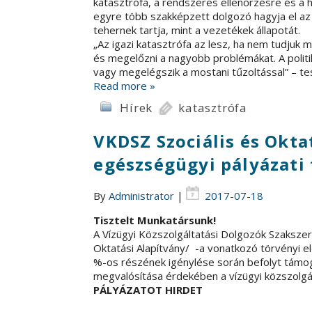
katasztrófa, a rendszeres ellenőrzésre és a 
egyre több szakképzett dolgozó hagyja el az 
tehernek tartja, mint a vezetékek állapotát.
„Az igazi katasztrófa az lesz, ha nem tudjuk m
és megelőzni a nagyobb problémákat. A politik
vagy megelégszik a mostani tűzoltással” – te
Read more »
Hírek
katasztrófa
VKDSZ Szociális és Okta
egészségügyi pályázati 
By
Administrator
|
2017-07-18
Tisztelt Munkatársunk!
A Vízügyi Közszolgáltatási Dolgozók Szakszerv
Oktatási Alapítvány/ -a vonatkozó törvényi 
%-os részének igénylése során befolyt támoga
megvalósítása érdekében a vízügyi közszolgá
PÁLYÁZATOT HIRDET