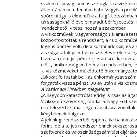
szakértői anyag, ami összefoglalta a víziközm
állapotában nem fenntartható. Vagyis a prob
spórolni, így is elmentünk a falig”. Létszámba
társaságoknál 6 éve elmaradt bérfejlesztés 
rendezhető – teszi hozzá a szakember.
A víziközművek Magyarországon állami (eset
központosították a rendszert, a 400 közműcég
logikus döntés volt, de a közműadókkal, és 
a szolgáltatók jelentős része. Bevételeik a l
biztosan nem jut pénz fejlesztésre, karbanta
előtt, amikor még volt pénz a rendszerben, 
a víziközműveket működtető önkormányzatok,
„lukakat foltoztak be”, az önkormányzat szám
forgatták vissza pénzt. 30 év után a víziközm
A Vasárnapi Hírekben megjelent:
„A nagyobb katasztrófát eddig is csak az ága
Víziközmű Szövetség főtitkára. Nagy Edit szer
elkötelezettek, már régen az utcára vonultak
kénytelenek dolgozni.
A jelenlegi rendszerből éppen a karbantartásr
forint, de a teljes rendszer ennek sokszorosát
szoftverek és valószínűségszámítási eljárás