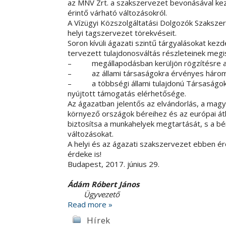
az MNV Zrt. a szakszervezet bevonásával kez
érintő várható változásokról.
A Vízügyi Közszolgáltatási Dolgozók Szaksze
helyi tagszervezet törekvéseit.
Soron kívüli ágazati szintű tárgyalásokat k
tervezett tulajdonosváltás részleteinek megi
– megállapodásban kerüljön rögzítésre a 
– az állami társaságokra érvényes három 
– a többségi állami tulajdonú Társaságok li
nyújtott támogatás elérhetősége.
Az ágazatban jelentős az elvándorlás, a magy
környező országok béreihez és az európai átl
biztosítsa a munkahelyek megtartását, s a 
változásokat.
A helyi és az ágazati szakszervezet ebben é
érdeke is!
Budapest, 2017. június 29.
Ádám Róbert János Fürje
Ügyvezető VK
Read more »
Hírek