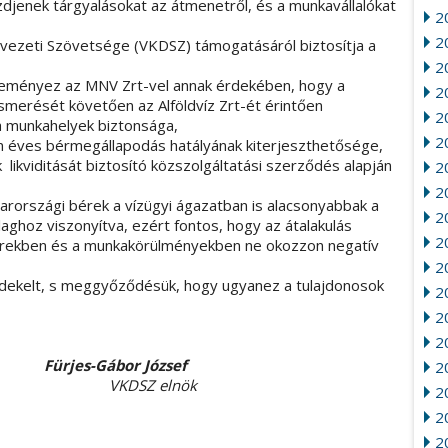
djenek tárgyalásokat az átmenetről, és a munkavállalókat
2
2
rvezeti Szövetsége (VKDSZ) támogatásáról biztosítja a
20
ezdeményez az MNV Zrt-vel annak érdekében, hogy a
2
smerését követően az Alföldvíz Zrt-ét érintően
2
munkahelyek biztonsága,
20
éves bérmegállapodás hatályának kiterjeszthetősége,
kviditását biztosító közszolgáltatási szerződés alapján
2
2
arországi bérek a vízügyi ágazatban is alacsonyabbak a
2
aghoz viszonyítva, ezért fontos, hogy az átalakulás
2
bérekben és a munkakörülményekben ne okozzon negatív
2
rdekelt, s meggyőződésük, hogy ugyanez a tulajdonosok
2
2
20
s-Gábor József
2
DSZ elnök
2
2
2