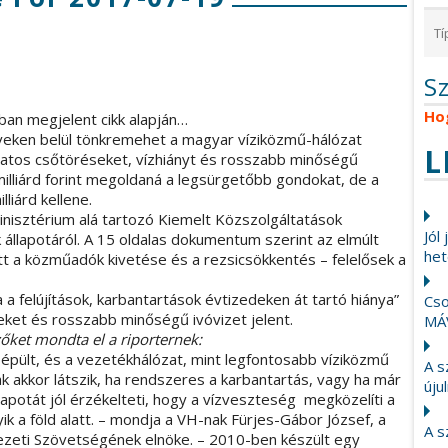
S
Ho
an megjelent cikk alapján…
veken belül tönkremehet a magyar víziközmű-hálózat
L
amatos csőtöréseket, vízhiányt és rosszabb minőségű
milliárd forint megoldaná a legsürgetőbb gondokat, de a
liárd kellene.
minisztérium alá tartozó Kiemelt Közszolgáltatások
Jól
 állapotáról. A 15 oldalas dokumentum szerint az elmúlt
het
tt a közműadók kivetése és a rezsicsökkentés – felelősek a
a felújítások, karbantartások évtizedeken át tartó hiánya”
Cso
eket és rosszabb minőségű ivóvizet jelent.
MÁ
őket mondta el a riporternek:
pült, és a vezetékhálózat, mint legfontosabb víziközmű
A s
k akkor látszik, ha rendszeres a karbantartás, vagy ha már
újul
llapotát jól érzékelteti, hogy a vízveszteség megközelíti a
ik a föld alatt. – mondja a VH-nak Fürjes-Gábor József, a
A s
ezeti Szövetségének elnöke. – 2010-ben készült egy