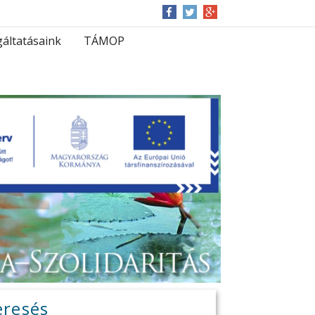
gáltatásaink
TÁMOP
eresés