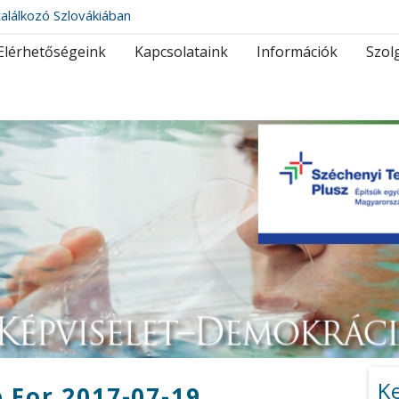
alálkozó Szlovákiában
Elérhetőségeink
Kapcsolataink
Információk
Szol
K
 For 2017-07-19