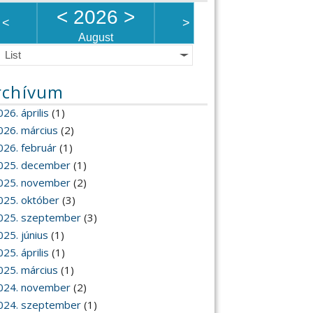
<
2026
>
<
>
August
List
rchívum
26. április
(1)
026. március
(2)
026. február
(1)
025. december
(1)
025. november
(2)
025. október
(3)
025. szeptember
(3)
025. június
(1)
25. április
(1)
025. március
(1)
024. november
(2)
024. szeptember
(1)