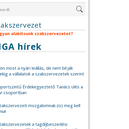
zakszervezet
gyan alakítsunk szakszervezetet?
IGA hírek
 jön most a nyári leállás, de nem bírják
ekig a vállalatok a szakszervezetek szerint
portszintű Érdekegyeztető Tanács ülés a
V-csoportban
zakszervezeti mozgalomnak (is) meg kell
nia!
zakszervezetek a tagdíjbeszedési