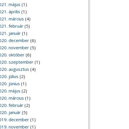
021. május
(1)
21. április
(1)
021. március
(4)
021. február
(5)
021. január
(1)
020. december
(6)
020. november
(5)
020. október
(6)
020. szeptember
(1)
020. augusztus
(4)
20. július
(2)
020. június
(1)
020. május
(2)
020. március
(1)
020. február
(2)
020. január
(5)
019. december
(1)
019. november
(1)