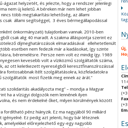
ren
ű-ágazat helyzetét, és jelezte, hogy a rendszer jelenlegi
léma nem új keletű. A béreken már nem lehet jobban
Köz
n nincs több megtakarítási lehetőség, az állami
tag
is csak állami segítséggel, 3 éves bérmegállapodással
enként önkormányzati) tulajdonban vannak. 2010-ben
N
ből csak alig 40 maradt. A szakma álláspontja szerint ez
a kötelező díjmeghatározások elmaradásával ellehetetlenült
Új,
egtöbb esetben nem fedezik már a kiadásokat, így szinte
Ho
rtásra, béremelésre. Persze nem volt ez mindig így. 1989
lényegesen kevesebb volt a víziközmű szolgáltatók száma,
E
 az ott keletkezett nyereségből keresztfinanszírozással
ára fontosabbnak ítélt szolgáltatásokra, közfeladatokra
Cím
ű szolgáltatók most fizetik meg ennek az árát.”
114
Tel
zati szolidaritás akadályozta meg” – mondja a Magyar
(+3
int ha a vízügyi dolgozók nem lennének ilyen
Fax
 volna, és nem érdekelné őket, milyen körülmények között
(+3
Ema
a fordítható pénz hiányzik. Ez ma nagyjából 90 milliárd
 igényelné. Ez pedig azt jelenti, hogy bár léteznek
E
ok, amelyekkel előrejelezhető egy-egy nagyobb