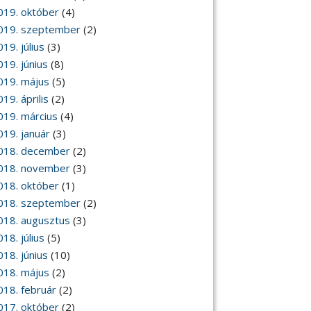
019. október
(4)
019. szeptember
(2)
19. július
(3)
019. június
(8)
019. május
(5)
19. április
(2)
019. március
(4)
019. január
(3)
018. december
(2)
018. november
(3)
018. október
(1)
018. szeptember
(2)
018. augusztus
(3)
18. július
(5)
018. június
(10)
018. május
(2)
018. február
(2)
017. október
(2)