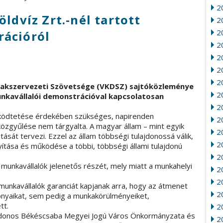
2
ldvíz Zrt.-nél tartott
20
2
rációról
2
2
2
2
Szakszervezeti Szövetsége (VKDSZ) sajtóközleménye
2
munkavállalói demonstrációval kapcsolatosan
2
űködtetése érdekében szükséges, napirenden
2
közgyűlése nem tárgyalta. A magyar állam – mint egyik
20
ását tervezi. Ezzel az állam többségi tulajdonossá válik,
2
yítása és működése a többi, többségi állami tulajdonú
2
a munkavállalók jelenetős részét, mely miatt a munkahelyi
2
2
unkavállalók garanciát kapjanak arra, hogy az átmenet
2
onyaikat, sem pedig a munkakörülményeiket,
tt.
2
lajdonos Békéscsaba Megyei Jogú Város Önkormányzata és
2