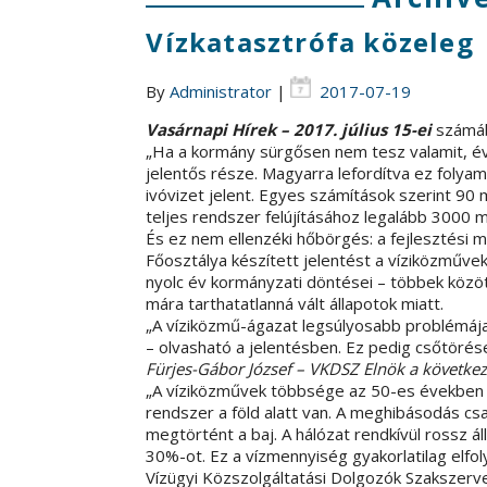
Vízkatasztrófa közeleg
By
Administrator
|
2017-07-19
Vasárnapi Hírek – 2017. július 15-ei
számáb
„Ha a kormány sürgősen nem tesz valamit, é
jelentős része. Magyarra lefordítva ez foly
ivóvizet jelent. Egyes számítások szerint 90 
teljes rendszer felújításához legalább 3000 mil
És ez nem ellenzéki hőbörgés: a fejlesztési 
Főosztálya készített jelentést a víziközművek
nyolc év kormányzati döntései – többek közö
mára tarthatatlanná vált állapotok miatt.
„A víziközmű-ágazat legsúlyosabb problémája 
– olvasható a jelentésben. Ez pedig csőtörés
Fürjes-Gábor József – VKDSZ Elnök a következ
„A víziközművek többsége az 50-es években é
rendszer a föld alatt van. A meghibásodás csa
megtörtént a baj. A hálózat rendkívül rossz á
30%-ot. Ez a vízmennyiség gyakorlatilag elfoly
Vízügyi Közszolgáltatási Dolgozók Szakszerv