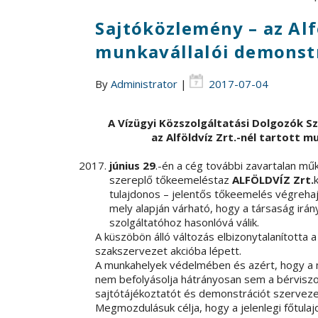
Sajtóközlemény – az Alfö
munkavállalói demonst
By
Administrator
|
2017-07-04
A Vízügyi Közszolgáltatási Dolgozók 
az Alföldvíz Zrt.-nél tartott 
június 29
.-én a cég további zavartalan m
szereplő tőkeemeléstaz
ALFÖLDVÍZ Zrt.
tulajdonos – jelentős tőkeemelés végrehajt
mely alapján várható, hogy a társaság irán
szolgáltatóhoz hasonlóvá válik.
A küszöbön álló változás elbizonytalanította 
szakszervezet akcióba lépett.
A munkahelyek védelmében és azért, hogy a m
nem befolyásolja hátrányosan sem a bérvisz
sajtótájékoztatót és demonstrációt szerveze
Megmozdulásuk célja, hogy a jelenlegi főtu