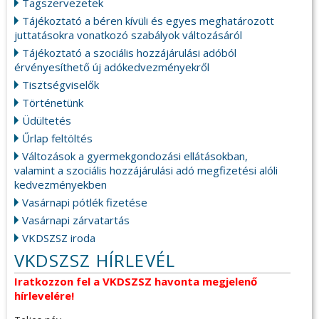
Tagszervezetek
Tájékoztató a béren kívüli és egyes meghatározott
juttatásokra vonatkozó szabályok változásáról
Tájékoztató a szociális hozzájárulási adóból
érvényesíthető új adókedvezményekről
Tisztségviselők
Történetünk
Üdültetés
Űrlap feltöltés
Változások a gyermekgondozási ellátásokban,
valamint a szociális hozzájárulási adó megfizetési alóli
kedvezményekben
Vasárnapi pótlék fizetése
Vasárnapi zárvatartás
VKDSZSZ iroda
VKDSZSZ HÍRLEVÉL
Iratkozzon fel a VKDSZSZ havonta megjelenő
hírlevelére!