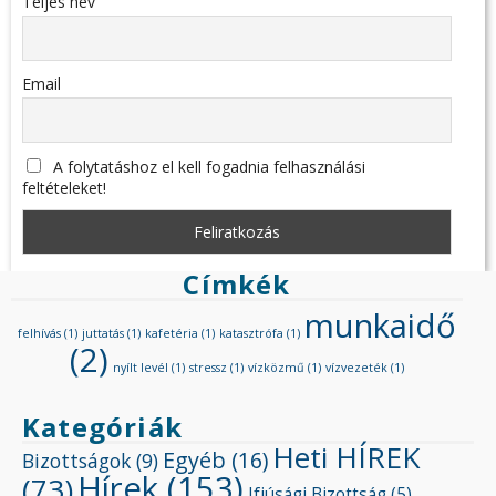
Teljes név
Email
A folytatáshoz el kell fogadnia felhasználási
feltételeket!
Címkék
munkaidő
felhívás
(1)
juttatás
(1)
kafetéria
(1)
katasztrófa
(1)
(2)
nyílt levél
(1)
stressz
(1)
vízközmű
(1)
vízvezeték
(1)
Kategóriák
Heti HÍREK
Egyéb
(16)
Bizottságok
(9)
Hírek
(153)
(73)
Ifjúsági Bizottság
(5)