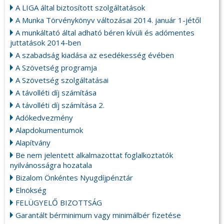
A LIGA által biztosított szolgáltatások
A Munka Törvénykönyv változásai 2014. január 1-jétől
A munkáltató által adható béren kívüli és adómentes
juttatások 2014-ben
A szabadság kiadása az esedékesség évében
A Szövetség programja
A Szövetség szolgáltatásai
A távolléti díj számítása
A távolléti díj számítása 2.
Adókedvezmény
Alapdokumentumok
Alapítvány
Be nem jelentett alkalmazottat foglalkoztatók
nyilvánosságra hozatala
Bizalom Önkéntes Nyugdíjpénztár
Elnökség
FELÜGYELŐ BIZOTTSÁG
Garantált bérminimum vagy minimálbér fizetése