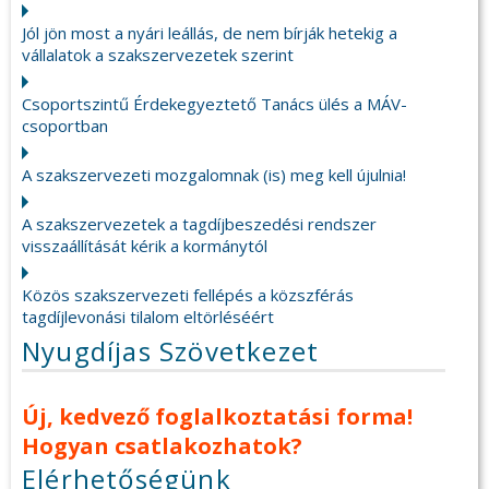
Jól jön most a nyári leállás, de nem bírják hetekig a
vállalatok a szakszervezetek szerint
Csoportszintű Érdekegyeztető Tanács ülés a MÁV-
csoportban
A szakszervezeti mozgalomnak (is) meg kell újulnia!
A szakszervezetek a tagdíjbeszedési rendszer
visszaállítását kérik a kormánytól
Közös szakszervezeti fellépés a közszférás
tagdíjlevonási tilalom eltörléséért
Nyugdíjas Szövetkezet
Új, kedvező foglalkoztatási forma!
Hogyan csatlakozhatok?
Elérhetőségünk