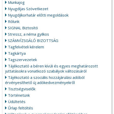
Munkajog
Nyugdíjas Szövetkezet
Nyugdjíkorhatár előtti megoldások
Rólunk
SIGNAL Biztosító
Stressz, a néma gyilkos
SZÁMVÍZSGÁLÓ BIZOTTSÁG
Tagfelvételi kérelem
Tagkártya
Tagszervezetek
Tájékoztató a béren kívüli és egyes meghatározott
juttatásokra vonatkozó szabályok változásáról
Tájékoztató a szociális hozzájárulási adóból
érvényesíthető új adókedvezményekről
Tisztségviselők
Történetünk
Üdültetés
Űrlap feltöltés