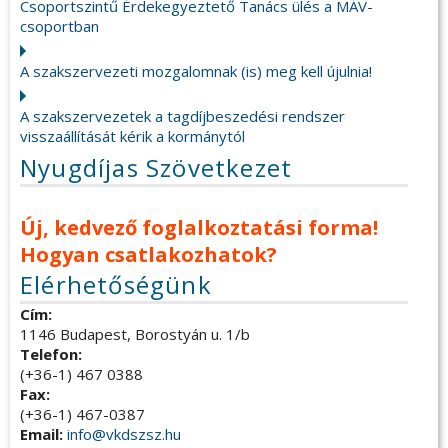
Csoportszintű Érdekegyeztető Tanács ülés a MÁV-
csoportban
A szakszervezeti mozgalomnak (is) meg kell újulnia!
A szakszervezetek a tagdíjbeszedési rendszer
visszaállítását kérik a kormánytól
Nyugdíjas Szövetkezet
Új, kedvező foglalkoztatási forma!
Hogyan csatlakozhatok?
Elérhetőségünk
Cím:
1146 Budapest, Borostyán u. 1/b
Telefon:
(+36-1) 467 0388
Fax:
(+36-1) 467-0387
Email:
info@vkdszsz.hu