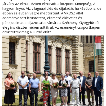
járvány az elmúlt évben elmaradt a központi ünnepség, A
hagyományos Víz világnapi ülés és díjátadás ha később is, de
ebben az évben végre megtörtént. A VKDSZ által
adományozott kitüntetést, elismerő oklevelet és
pénzjutalmat a díjazottak számára a Széchenyi Gyógyfürdő
elegáns dísztermében adták át. Az eseményt csoportképen
örökítették meg a Fürdő előtt.