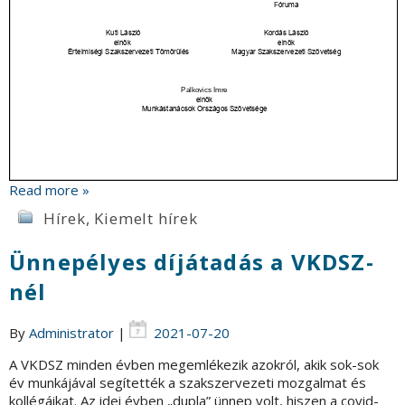
Read more »
Hírek
,
Kiemelt hírek
Ünnepélyes díjátadás a VKDSZ-
nél
By
Administrator
|
2021-07-20
A VKDSZ minden évben megemlékezik azokról, akik sok-sok
év munkájával segítették a szakszervezeti mozgalmat és
kollégáikat. Az idei évben „dupla” ünnep volt, hiszen a covid-