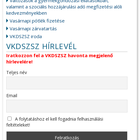
Változások a gyermekgondozási ellátásokban,
valamint a szociális hozzájárulási adó megfizetési alóli
kedvezményekben
Vasárnapi pótlék fizetése
Vasárnapi zárvatartás
VKDSZSZ iroda
VKDSZSZ HÍRLEVÉL
Iratkozzon fel a VKDSZSZ havonta megjelenő
hírlevelére!
Teljes név
Email
A folytatáshoz el kell fogadnia felhasználási
feltételeket!