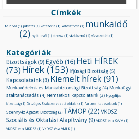
Címkék
munkaidő
felhívás
(1)
juttatás
(1)
kafetéria
(1)
katasztrófa
(1)
(2)
nyílt levél
(1)
stressz
(1)
vízközmű
(1)
vízvezeték
(1)
Kategóriák
Heti HÍREK
Egyéb
(16)
Bizottságok
(9)
Hírek
(153)
(73)
Ifjúsági Bizottság
(5)
Kiemelt hírek
(91)
Kapcsolataink
(8)
Munkavédelmi- és Munkabiztonsági Bizottság
(4)
Munkaügyi
szaktanácsadás
(4)
Nemzetközi kapcsolataink
(3)
Nyugdíjas
bizottság
(1)
Országos Szakszervezeti oldalak
(1)
Partner kapcsolatok
(1)
TÁMOP
(22)
VKDSZ
Szennyvíz Ágazati Bizottság
(2)
Szociális és Oktatási Alapítvány
(9)
VKDSZ és a KvVM
(1)
VKDSZ és a MKDSZ
(1)
VKDSZ és a VMLK
(1)