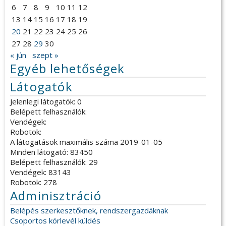
6
7
8
9
10
11
12
13
14
15
16
17
18
19
20
21
22
23
24
25
26
27
28
29
30
« jún
szept »
Egyéb lehetőségek
Látogatók
Jelenlegi látogatók: 0
Belépett felhasználók:
Vendégek:
Robotok:
A látogatások maximális száma 2019-01-05
Minden látogató: 83450
Belépett felhasználók: 29
Vendégek: 83143
Robotok: 278
Adminisztráció
Belépés szerkesztőknek, rendszergazdáknak
Csoportos körlevél küldés