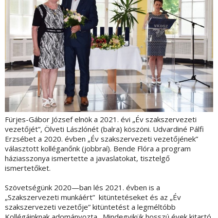
Fürjes-Gábor József elnök a 2021. évi „Év szakszervezeti
vezetőjét”, Ölveti Lászlónét (balra) köszöni. Udvardiné Pálfi
Erzsébet a 2020. évben „Év szakszervezeti vezetőjének”
választott kolléganőnk (jobbraí). Bende Flóra a program
háziasszonya ismertette a javaslatokat, tisztelgő
ismertetőket.
Szövetségünk 2020—ban lés 2021. évben is a
„Szakszervezeti munkáért” kitüntetéseket és az „Év
szakszervezeti vezetője” kitüntetést a legméltóbb
Kollégáinknak adományozta. Mindegyikük hosszú évek kitartó