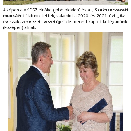
A képen a VKDSZ elnöke (jobb oldalon) és a
„Szakszervezeti
munkáért”
kitüntetettek, valamint a 2020. és 2021. évi
„Az
év szakszervezeti vezetője”
elismerést kapott kolléganőink
(középen) állnak.