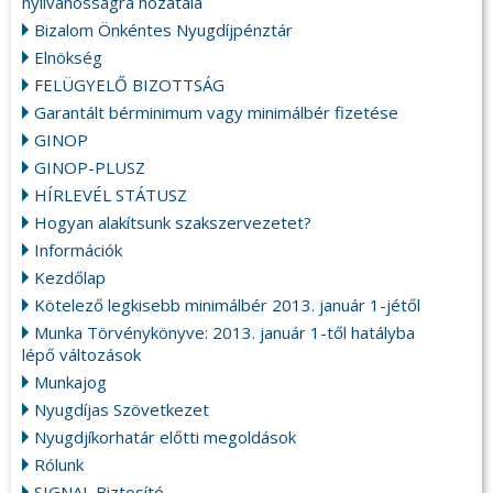
nyilvánosságra hozatala
Bizalom Önkéntes Nyugdíjpénztár
Elnökség
FELÜGYELŐ BIZOTTSÁG
Garantált bérminimum vagy minimálbér fizetése
GINOP
GINOP-PLUSZ
HÍRLEVÉL STÁTUSZ
Hogyan alakítsunk szakszervezetet?
Információk
Kezdőlap
Kötelező legkisebb minimálbér 2013. január 1-jétől
Munka Törvénykönyve: 2013. január 1-től hatályba
lépő változások
Munkajog
Nyugdíjas Szövetkezet
Nyugdjíkorhatár előtti megoldások
Rólunk
SIGNAL Biztosító