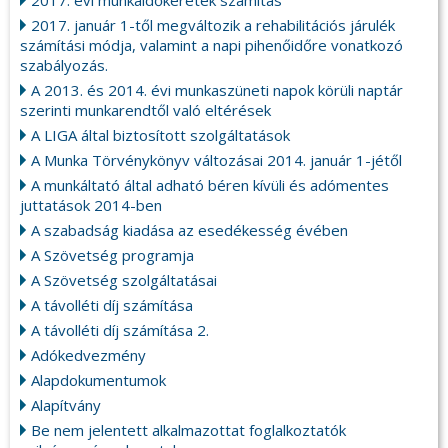
2017. évi munkaidőkeretek számítás
2017. január 1-től megváltozik a rehabilitációs járulék
számítási módja, valamint a napi pihenőidőre vonatkozó
szabályozás.
A 2013. és 2014. évi munkaszüneti napok körüli naptár
szerinti munkarendtől való eltérések
A LIGA által biztosított szolgáltatások
A Munka Törvénykönyv változásai 2014. január 1-jétől
A munkáltató által adható béren kívüli és adómentes
juttatások 2014-ben
A szabadság kiadása az esedékesség évében
A Szövetség programja
A Szövetség szolgáltatásai
A távolléti díj számítása
A távolléti díj számítása 2.
Adókedvezmény
Alapdokumentumok
Alapítvány
Be nem jelentett alkalmazottat foglalkoztatók