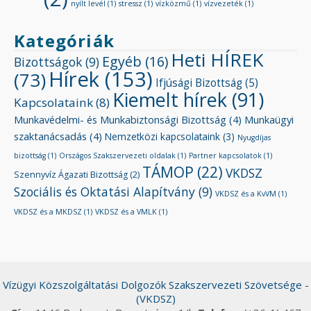
nyílt levél
(1)
stressz
(1)
vízközmű
(1)
vízvezeték
(1)
Kategóriák
Heti HÍREK
Egyéb
(16)
Bizottságok
(9)
Hírek
(153)
(73)
Ifjúsági Bizottság
(5)
Kiemelt hírek
(91)
Kapcsolataink
(8)
Munkavédelmi- és Munkabiztonsági Bizottság
(4)
Munkaügyi
szaktanácsadás
(4)
Nemzetközi kapcsolataink
(3)
Nyugdíjas
bizottság
(1)
Országos Szakszervezeti oldalak
(1)
Partner kapcsolatok
(1)
TÁMOP
(22)
VKDSZ
Szennyvíz Ágazati Bizottság
(2)
Szociális és Oktatási Alapítvány
(9)
VKDSZ és a KvVM
(1)
VKDSZ és a MKDSZ
(1)
VKDSZ és a VMLK
(1)
Vízügyi Közszolgáltatási Dolgozók Szakszervezeti Szövetsége -
(VKDSZ)