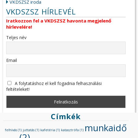
VKDSZSZ iroda
VKDSZSZ HÍRLEVÉL
Iratkozzon fel a VKDSZSZ havonta megjelenő
hírlevelére!
Teljes név
Email
A folytatáshoz el kell fogadnia felhasználási
feltételeket!
Címkék
munkaidő
felhívás
(1)
juttatás
(1)
kafetéria
(1)
katasztrófa
(1)
(2)