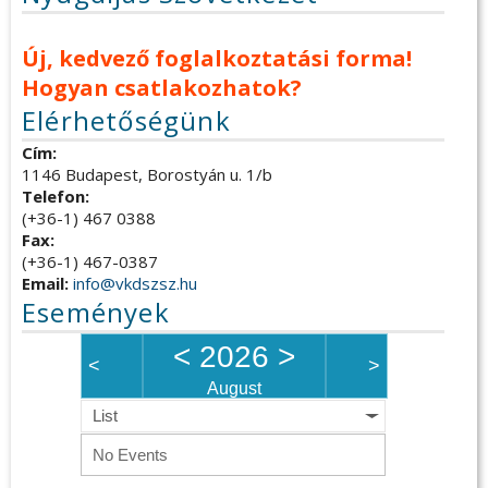
Új, kedvező foglalkoztatási forma!
Hogyan csatlakozhatok?
Elérhetőségünk
Cím:
1146 Budapest, Borostyán u. 1/b
Telefon:
(+36-1) 467 0388
Fax:
(+36-1) 467-0387
Email:
info@vkdszsz.hu
Események
<
2026
>
<
>
August
List
No Events