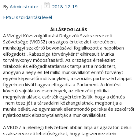
By
Administrator
|
2018-12-19
EPSU szolidaritási levél
ÁLLÁSFOGLALÁS
A Vízügyi Közszolgáltatási Dolgozók Szakszervezeti
Szövetsége (VKDSZ) országos értekezlet keretében,
munkaügyi szakértő bevonásával foglalkozott a napokban
elfogadott „Rabszolga törvényként” elhíresült Munka
törvénykönyv módosításáról. Az országos értekezlet
tiltakozik és elfogadhatatlannak tartja azt a módszert,
ahogyan a négy és fél millió munkavállalót érintő törvényt
egyéni képviselői indítványként, a szociális párbeszéd alapjait
figyelmen kívül hagyva elfogadta a Parlament. A döntést
követő sajnálatos események, az ellenzéki politikai
megnyilvánulások, csörték egyértelműsítik, hogy a döntés
nem tesz jót a társadalmi közhangulatnak, megbontja a
munka békét. Az egymásnak ellentmondó politikai és szakértői
nyilatkozatok elbizonytalanítják a munkavállalókat.
A VKDSZ a jelenlegi helyzetben abban látja az ágazaton belüli
szakszervezeti lehetőségeket, hogy tagszervezetein