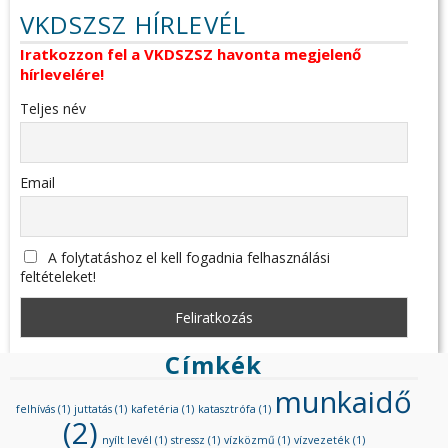
VKDSZSZ HÍRLEVÉL
Iratkozzon fel a VKDSZSZ havonta megjelenő
hírlevelére!
Teljes név
Email
A folytatáshoz el kell fogadnia felhasználási
feltételeket!
Címkék
munkaidő
felhívás
(1)
juttatás
(1)
kafetéria
(1)
katasztrófa
(1)
(2)
nyílt levél
(1)
stressz
(1)
vízközmű
(1)
vízvezeték
(1)