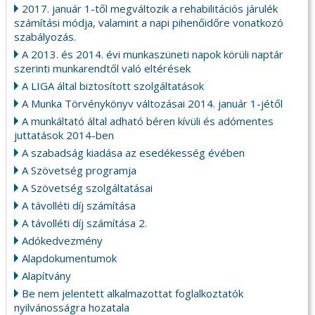
2017. január 1-től megváltozik a rehabilitációs járulék
számítási módja, valamint a napi pihenőidőre vonatkozó
szabályozás.
A 2013. és 2014. évi munkaszüneti napok körüli naptár
szerinti munkarendtől való eltérések
A LIGA által biztosított szolgáltatások
A Munka Törvénykönyv változásai 2014. január 1-jétől
A munkáltató által adható béren kívüli és adómentes
juttatások 2014-ben
A szabadság kiadása az esedékesség évében
A Szövetség programja
A Szövetség szolgáltatásai
A távolléti díj számítása
A távolléti díj számítása 2.
Adókedvezmény
Alapdokumentumok
Alapítvány
Be nem jelentett alkalmazottat foglalkoztatók
nyilvánosságra hozatala