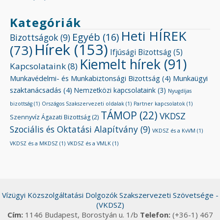
Kategóriák
Heti HÍREK
Egyéb
(16)
Bizottságok
(9)
Hírek
(153)
(73)
Ifjúsági Bizottság
(5)
Kiemelt hírek
(91)
Kapcsolataink
(8)
Munkavédelmi- és Munkabiztonsági Bizottság
(4)
Munkaügyi
szaktanácsadás
(4)
Nemzetközi kapcsolataink
(3)
Nyugdíjas
bizottság
(1)
Országos Szakszervezeti oldalak
(1)
Partner kapcsolatok
(1)
TÁMOP
(22)
VKDSZ
Szennyvíz Ágazati Bizottság
(2)
Szociális és Oktatási Alapítvány
(9)
VKDSZ és a KvVM
(1)
VKDSZ és a MKDSZ
(1)
VKDSZ és a VMLK
(1)
Vízügyi Közszolgáltatási Dolgozók Szakszervezeti Szövetsége -
(VKDSZ)
Cím:
1146 Budapest, Borostyán u. 1/b
Telefon:
(+36-1) 467