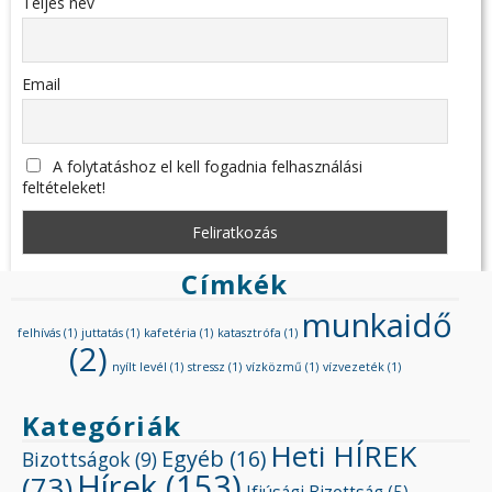
Teljes név
Email
A folytatáshoz el kell fogadnia felhasználási
feltételeket!
Címkék
munkaidő
felhívás
(1)
juttatás
(1)
kafetéria
(1)
katasztrófa
(1)
(2)
nyílt levél
(1)
stressz
(1)
vízközmű
(1)
vízvezeték
(1)
Kategóriák
Heti HÍREK
Egyéb
(16)
Bizottságok
(9)
Hírek
(153)
(73)