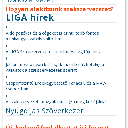
Hogyan alakítsunk szakszervezetet?
LIGA hírek
A dolgozókat és a cégeket is érinti: több fontos
munkaügyi szabály változhat
A LIGA Szakszervezetek a fejlődés segítője lesz
Jól jön most a nyári leállás, de nem bírják hetekig a
vállalatok a szakszervezetek szerint
Csoportszintű Érdekegyeztető Tanács ülés a MÁV-
csoportban
A szakszervezeti mozgalomnak (is) meg kell újulnia!
Nyugdíjas Szövetkezet
Új, kedvező foglalkoztatási forma!