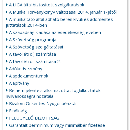
A LIGA által biztosított szolgáltatások
A Munka Törvénykönyv változásai 2014. január 1-jétől
A munkáltató által adható béren kívüli és adómentes
juttatások 2014-ben
A szabadság kiadása az esedékesség évében
A Szövetség programja
A Szövetség szolgáltatásai
A távolléti díj számítása
A távolléti díj számítása 2.
Adókedvezmény
Alapdokumentumok
Alapítvány
Be nem jelentett alkalmazottat foglalkoztatók
nyilvánosságra hozatala
Bizalom Önkéntes Nyugdíjpénztár
Elnökség
FELÜGYELŐ BIZOTTSÁG
Garantált bérminimum vagy minimálbér fizetése