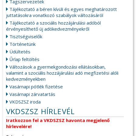
Tagszervezetek
Tájékoztató a béren kívüli és egyes meghatározott
juttatásokra vonatkozó szabályok változásáról
Tájékoztató a szociális hozzájárulási adóból
érvényesíthető új adókedvezményekről
Tisztségviselők
Történetünk
Üdültetés
Űrlap feltöltés
Változások a gyermekgondozási ellátásokban,
valamint a szociális hozzájárulási adó megfizetési alóli
kedvezményekben
Vasárnapi pótlék fizetése
Vasárnapi zárvatartás
VKDSZSZ iroda
VKDSZSZ HÍRLEVÉL
Iratkozzon fel a VKDSZSZ havonta megjelenő
hírlevelére!