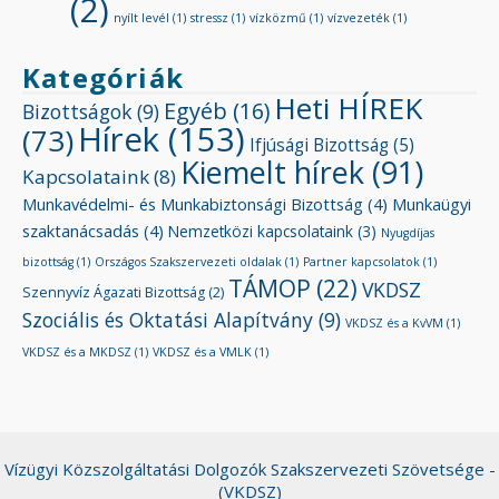
(2)
nyílt levél
(1)
stressz
(1)
vízközmű
(1)
vízvezeték
(1)
Kategóriák
Heti HÍREK
Egyéb
(16)
Bizottságok
(9)
Hírek
(153)
(73)
Ifjúsági Bizottság
(5)
Kiemelt hírek
(91)
Kapcsolataink
(8)
Munkavédelmi- és Munkabiztonsági Bizottság
(4)
Munkaügyi
szaktanácsadás
(4)
Nemzetközi kapcsolataink
(3)
Nyugdíjas
bizottság
(1)
Országos Szakszervezeti oldalak
(1)
Partner kapcsolatok
(1)
TÁMOP
(22)
VKDSZ
Szennyvíz Ágazati Bizottság
(2)
Szociális és Oktatási Alapítvány
(9)
VKDSZ és a KvVM
(1)
VKDSZ és a MKDSZ
(1)
VKDSZ és a VMLK
(1)
Vízügyi Közszolgáltatási Dolgozók Szakszervezeti Szövetsége -
(VKDSZ)