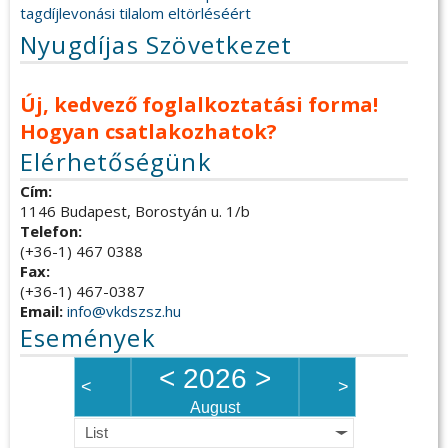
tagdíjlevonási tilalom eltörléséért
Nyugdíjas Szövetkezet
Új, kedvező foglalkoztatási forma!
Hogyan csatlakozhatok?
Elérhetőségünk
Cím:
1146 Budapest, Borostyán u. 1/b
Telefon:
(+36-1) 467 0388
Fax:
(+36-1) 467-0387
Email:
info@vkdszsz.hu
Események
<
2026
>
<
>
August
List