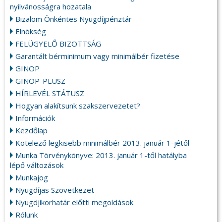
nyilvánosságra hozatala
Bizalom Önkéntes Nyugdíjpénztár
Elnökség
FELÜGYELŐ BIZOTTSÁG
Garantált bérminimum vagy minimálbér fizetése
GINOP
GINOP-PLUSZ
HÍRLEVÉL STÁTUSZ
Hogyan alakítsunk szakszervezetet?
Információk
Kezdőlap
Kötelező legkisebb minimálbér 2013. január 1-jétől
Munka Törvénykönyve: 2013. január 1-től hatályba
lépő változások
Munkajog
Nyugdíjas Szövetkezet
Nyugdjíkorhatár előtti megoldások
Rólunk