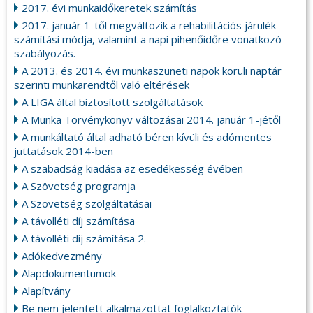
2017. évi munkaidőkeretek számítás
2017. január 1-től megváltozik a rehabilitációs járulék
számítási módja, valamint a napi pihenőidőre vonatkozó
szabályozás.
A 2013. és 2014. évi munkaszüneti napok körüli naptár
szerinti munkarendtől való eltérések
A LIGA által biztosított szolgáltatások
A Munka Törvénykönyv változásai 2014. január 1-jétől
A munkáltató által adható béren kívüli és adómentes
juttatások 2014-ben
A szabadság kiadása az esedékesség évében
A Szövetség programja
A Szövetség szolgáltatásai
A távolléti díj számítása
A távolléti díj számítása 2.
Adókedvezmény
Alapdokumentumok
Alapítvány
Be nem jelentett alkalmazottat foglalkoztatók