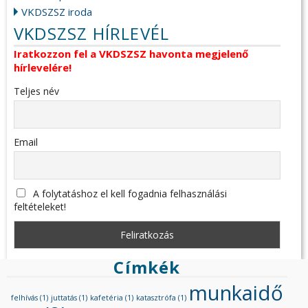
VKDSZSZ iroda
VKDSZSZ HÍRLEVÉL
Iratkozzon fel a VKDSZSZ havonta megjelenő
hírlevelére!
Teljes név
Email
A folytatáshoz el kell fogadnia felhasználási
feltételeket!
Címkék
munkaidő
felhívás
(1)
juttatás
(1)
kafetéria
(1)
katasztrófa
(1)