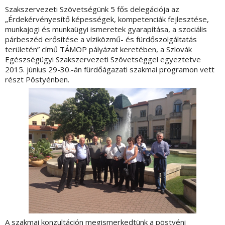
Szakszervezeti Szövetségünk 5 fős delegációja az
„Érdekérvényesítő képességek, kompetenciák fejlesztése,
munkajogi és munkaügyi ismeretek gyarapítása, a szociális
párbeszéd erősítése a víziközmű- és fürdőszolgáltatás
területén” című TÁMOP pályázat keretében, a Szlovák
Egészségügyi Szakszervezeti Szövetséggel egyeztetve
2015. június 29-30.-án fürdőágazati szakmai programon vett
részt Pöstyénben.
A szakmai konzultáción megismerkedtünk a pöstyéni