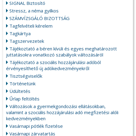
SIGNAL Biztosító
Stressz, a néma gyilkos
SZÁMVÍZSGÁLÓ BIZOTTSÁG
Tagfelvételi kérelem
Tagkártya
Tagszervezetek
Tájékoztató a béren kívüli és egyes meghatározott
juttatásokra vonatkozó szabályok változásáról
Tájékoztató a szociális hozzájárulási adóból
érvényesíthető új adókedvezményekről
Tisztségviselők
Történetünk
Üdültetés
Űrlap feltöltés
Változások a gyermekgondozási ellátásokban,
valamint a szociális hozzájárulási adó megfizetési alóli
kedvezményekben
Vasárnapi pótlék fizetése
Vasárnapi zárvatartás