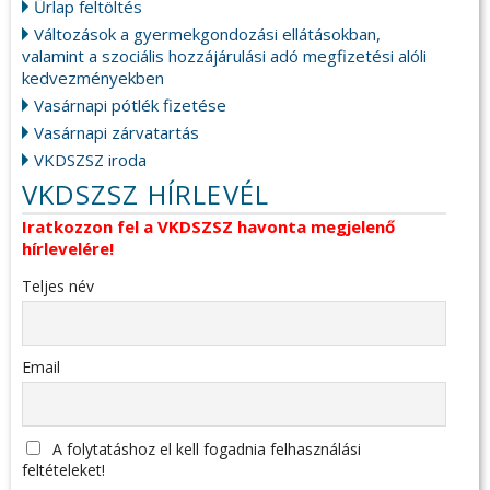
Űrlap feltöltés
Változások a gyermekgondozási ellátásokban,
valamint a szociális hozzájárulási adó megfizetési alóli
kedvezményekben
Vasárnapi pótlék fizetése
Vasárnapi zárvatartás
VKDSZSZ iroda
VKDSZSZ HÍRLEVÉL
Iratkozzon fel a VKDSZSZ havonta megjelenő
hírlevelére!
Teljes név
Email
A folytatáshoz el kell fogadnia felhasználási
feltételeket!