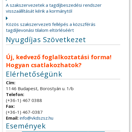
A szakszervezetek a tagdíjbeszedési rendszer
visszaállítását kérik a kormánytól
Közös szakszervezeti fellépés a közszférás
tagdíjlevonási tilalom eltörléséért
Nyugdíjas Szövetkezet
Új, kedvező foglalkoztatási forma!
Hogyan csatlakozhatok?
Elérhetőségünk
Cím:
1146 Budapest, Borostyán u. 1/b
Telefon:
(+36-1) 467 0388
Fax:
(+36-1) 467-0387
Email:
info@vkdszsz.hu
Események