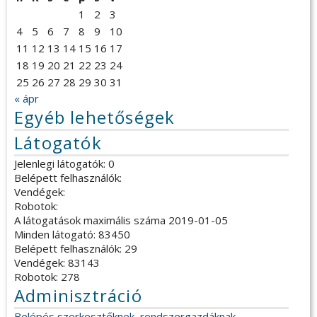
1
2
3
4
5
6
7
8
9
10
11
12
13
14
15
16
17
18
19
20
21
22
23
24
25
26
27
28
29
30
31
« ápr
Egyéb lehetőségek
Látogatók
Jelenlegi látogatók: 0
Belépett felhasználók:
Vendégek:
Robotok:
A látogatások maximális száma 2019-01-05
Minden látogató: 83450
Belépett felhasználók: 29
Vendégek: 83143
Robotok: 278
Adminisztráció
Belépés szerkesztőknek, rendszergazdáknak