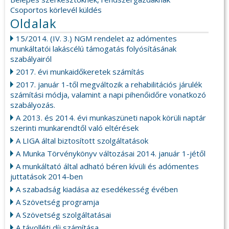
Csoportos körlevél küldés
Oldalak
15/2014. (IV. 3.) NGM rendelet az adómentes
munkáltatói lakáscélú támogatás folyósításának
szabályairól
2017. évi munkaidőkeretek számítás
2017. január 1-től megváltozik a rehabilitációs járulék
számítási módja, valamint a napi pihenőidőre vonatkozó
szabályozás.
A 2013. és 2014. évi munkaszüneti napok körüli naptár
szerinti munkarendtől való eltérések
A LIGA által biztosított szolgáltatások
A Munka Törvénykönyv változásai 2014. január 1-jétől
A munkáltató által adható béren kívüli és adómentes
juttatások 2014-ben
A szabadság kiadása az esedékesség évében
A Szövetség programja
A Szövetség szolgáltatásai
A távolléti díj számítása