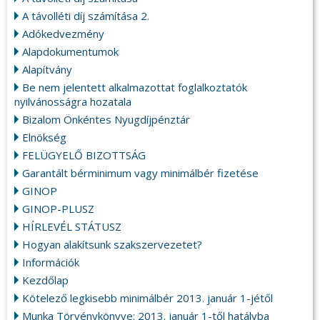
A távolléti díj számítása 2.
Adókedvezmény
Alapdokumentumok
Alapítvány
Be nem jelentett alkalmazottat foglalkoztatók
nyilvánosságra hozatala
Bizalom Önkéntes Nyugdíjpénztár
Elnökség
FELÜGYELŐ BIZOTTSÁG
Garantált bérminimum vagy minimálbér fizetése
GINOP
GINOP-PLUSZ
HÍRLEVÉL STÁTUSZ
Hogyan alakítsunk szakszervezetet?
Információk
Kezdőlap
Kötelező legkisebb minimálbér 2013. január 1-jétől
Munka Törvénykönyve: 2013. január 1-től hatályba