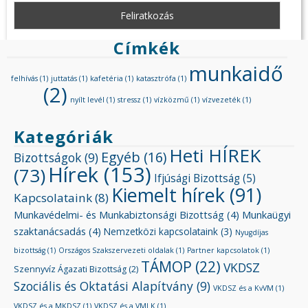
Címkék
munkaidő
felhívás
(1)
juttatás
(1)
kafetéria
(1)
katasztrófa
(1)
(2)
nyílt levél
(1)
stressz
(1)
vízközmű
(1)
vízvezeték
(1)
Kategóriák
Heti HÍREK
Egyéb
(16)
Bizottságok
(9)
Hírek
(153)
(73)
Ifjúsági Bizottság
(5)
Kiemelt hírek
(91)
Kapcsolataink
(8)
Munkavédelmi- és Munkabiztonsági Bizottság
(4)
Munkaügyi
szaktanácsadás
(4)
Nemzetközi kapcsolataink
(3)
Nyugdíjas
bizottság
(1)
Országos Szakszervezeti oldalak
(1)
Partner kapcsolatok
(1)
TÁMOP
(22)
VKDSZ
Szennyvíz Ágazati Bizottság
(2)
Szociális és Oktatási Alapítvány
(9)
VKDSZ és a KvVM
(1)
VKDSZ és a MKDSZ
(1)
VKDSZ és a VMLK
(1)