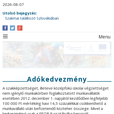
2026-08-07
Utolsó bejegyzés:
Szakmai találkozó Szlovákiában
Menu
Adókedvezmény
A szakképzettséget, illeteve középfokú iskolai végzettséget
nem igénylő munkakörben foglalkoztatott munkavállalók
esetében 2012. december 1. napjától kezdődően legfeljebb
100 000 Ft mértékéig havi 14,5 százalékkal csökkenthető a
munkavállaló után befizetendő közteher összege. Mivel a
kedvezményt csak a FEOR 9 osztályába besorolt