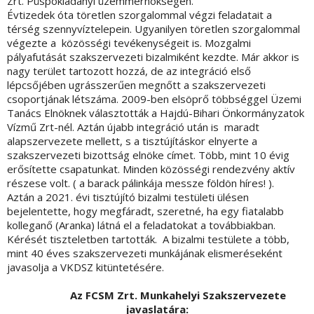
Zrt. Püspökladányi üzemmérnökségén.
Évtizedek óta töretlen szorgalommal végzi feladatait a
térség szennyvíztelepein. Ugyanilyen töretlen szorgalommal
végezte a közösségi tevékenységeit is. Mozgalmi
pályafutását szakszervezeti bizalmiként kezdte. Már akkor is
nagy terület tartozott hozzá, de az integráció első
lépcsőjében ugrásszerűen megnőtt a szakszervezeti
csoportjának létszáma. 2009-ben elsöprő többséggel Üzemi
Tanács Elnöknek választották a Hajdú-Bihari Önkormányzatok
Vízmű Zrt-nél. Aztán újabb integráció után is maradt
alapszervezete mellett, s a tisztújításkor elnyerte a
szakszervezeti bizottság elnöke címet. Több, mint 10 évig
erősítette csapatunkat. Minden közösségi rendezvény aktív
részese volt. ( a barack pálinkája messze földön híres! ).
Aztán a 2021. évi tisztújító bizalmi testületi ülésen
bejelentette, hogy megfáradt, szeretné, ha egy fiatalabb
kolleganő (Aranka) látná el a feladatokat a továbbiakban.
Kérését tiszteletben tartották. A bizalmi testülete a több,
mint 40 éves szakszervezeti munkájának elismeréseként
javasolja a VKDSZ kitüntetésére.
Az FCSM Zrt. Munkahelyi Szakszervezete
javaslatára: