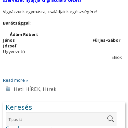
szervezet nyújtja ki gratuláló kezét!
Vigyázzunk egymásra, családjaink egészségére!
Barátsággal:
Ádám Róbert
János Fürjes-Gábor
József
Ügyvezető
Elnök
Read more »
Heti HÍREK
,
Hírek
Keresés