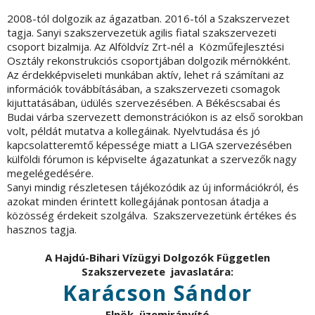
2008-tól dolgozik az ágazatban. 2016-tól a Szakszervezet
tagja. Sanyi szakszervezetük agilis fiatal szakszervezeti
csoport bizalmija. Az Alföldvíz Zrt-nél a Közműfejlesztési
Osztály rekonstrukciós csoportjában dolgozik mérnökként.
Az érdekképviseleti munkában aktív, lehet rá számítani az
információk továbbításában, a szakszervezeti csomagok
kijuttatásában, üdülés szervezésében. A Békéscsabai és
Budai várba szervezett demonstrációkon is az első sorokban
volt, példát mutatva a kollegáinak. Nyelvtudása és jó
kapcsolatteremtő képessége miatt a LIGA szervezésében
külföldi fórumon is képviselte ágazatunkat a szervezők nagy
megelégedésére.
Sanyi mindig részletesen tájékozódik az új információkról, és
azokat minden érintett kollegájának pontosan átadja a
közösség érdekeit szolgálva. Szakszervezetünk értékes és
hasznos tagja.
A Hajdú-Bihari Vízügyi Dolgozók Független
Szakszervezete javaslatára:
Karácson Sándor
Elnök, üzemirányító