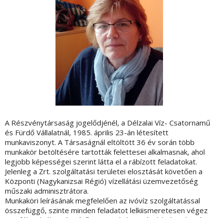
A Részvénytársaság jogelődjénél, a Délzalai Víz- Csatornamű
és Fürdő Vállalatnál, 1985. április 23-án létesített
munkaviszonyt. A Társaságnál eltöltött 36 év során több
munkakör betöltésére tartották felettesei alkalmasnak, ahol
legjobb képességei szerint látta el a rábízott feladatokat.
Jelenleg a Zrt. szolgáltatási területei elosztását követően a
Központi (Nagykanizsai Régió) vízellátási üzemvezetőség
műszaki adminisztrátora.
Munkaköri leírásának megfelelően az ivóvíz szolgáltatással
összefüggő, szinte minden feladatot lelkiismeretesen végez