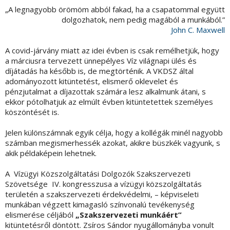
„A legnagyobb örömöm abból fakad, ha a csapatommal együtt
dolgozhatok, nem pedig magából a munkából.”
John C. Maxwell
A covid-járvány miatt az idei évben is csak remélhetjük, hogy
a márciusra tervezett ünnepélyes Víz világnapi ülés és
díjátadás ha később is, de megtörténik. A VKDSZ által
adományozott kitüntetést, elismerő oklevelet és
pénzjutalmat a díjazottak számára lesz alkalmunk átani, s
ekkor pótolhatjuk az elmúlt évben kitüntetettek személyes
köszöntését is.
Jelen különszámnak egyik célja, hogy a kollégák minél nagyobb
számban megismerhessék azokat, akikre büszkék vagyunk, s
akik példaképein lehetnek.
A Vízügyi Közszolgáltatási Dolgozók Szakszervezeti
Szövetsége IV. kongresszusa a vízügyi közszolgáltatás
területén a szakszervezeti érdekvédelmi, – képviseleti
munkában végzett kimagasló színvonalú tevékenység
elismerése céljából
„Szakszervezeti munkáért”
kitüntetésről döntött. Zsíros Sándor nyugállományba vonult