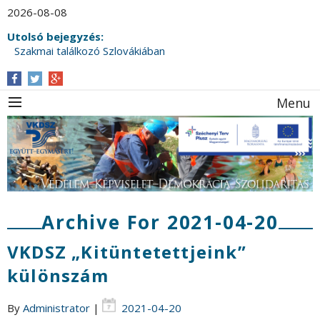
2026-08-08
Utolsó bejegyzés:
Szakmai találkozó Szlovákiában
Ünnepi választmányi értekezletet tartott a
VKDSZ a Víz Világnapja alkalmából
Menu
Archive For 2021-04-20
VKDSZ „Kitüntetettjeink”
különszám
By
Administrator
|
2021-04-20