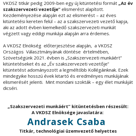
VKDSZ titkár pedig 2009-ben egy új kitüntetési formát
„Az év
szakszervezeti vezetője”
elismerést alapított.
Kezdeményezése alapján ezt az elismerést – az éves
kitüntetési kereten felül – az a szakszervezeti vezető kapja,
aki az adott évben kiemelkedő szakszervezeti munkát
végzett vagy eddigi munkája alapján arra érdemes.
A VKDSZ Elnökség előterjesztése alapján, a VKDSZ
Országos Választmányának döntése értelmében,
Szövetségünk 2021. évben is „Szakszervezeti munkáért”
kitüntetéseket és az „Év szakszervezeti vezetője”
kitüntetést adományozott a legméltóbb Kollégáinknak. Ezek
mindegyike hosszú évek kitartó és eredményes munkájának
elismerését jelenti. Mint mondani szokták – egy élet munkáját
dicséri.
„Szakszervezeti munkáért” kitüntetésben részesült:
A VKDSZ Elnöksége javaslatára:
Andrasek Csaba
Titkár, technológiai üzemvezető helyettes