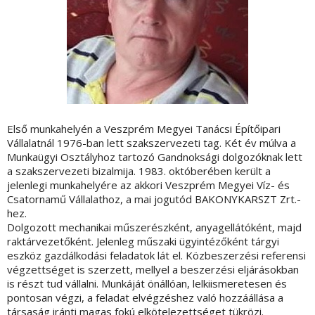
Első munkahelyén a Veszprém Megyei Tanácsi Építőipari
Vállalatnál 1976-ban lett szakszervezeti tag. Két év múlva a
Munkaügyi Osztályhoz tartozó Gandnoksági dolgozóknak lett
a szakszervezeti bizalmija. 1983. októberében került a
jelenlegi munkahelyére az akkori Veszprém Megyei Víz- és
Csatornamű Vállalathoz, a mai jogutód BAKONYKARSZT Zrt.-
hez.
Dolgozott mechanikai műszerészként, anyagellátóként, majd
raktárvezetőként. Jelenleg műszaki ügyintézőként tárgyi
eszköz gazdálkodási feladatok lát el. Közbeszerzési referensi
végzettséget is szerzett, mellyel a beszerzési eljárásokban
is részt tud vállalni. Munkáját önállóan, lelkiismeretesen és
pontosan végzi, a feladat elvégzéshez való hozzáállása a
társaság iránti magas fokú elkötelezettséget tükrözi.