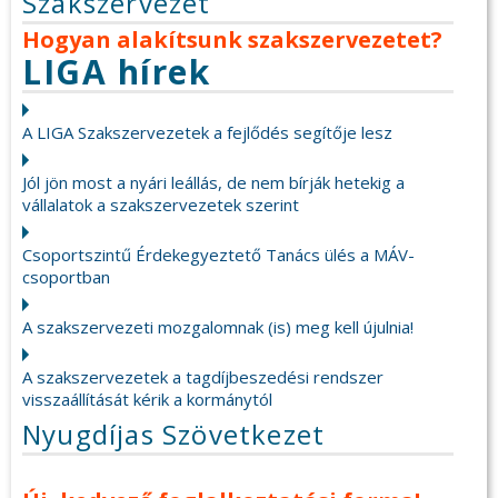
Szakszervezet
Hogyan alakítsunk szakszervezetet?
LIGA hírek
A LIGA Szakszervezetek a fejlődés segítője lesz
Jól jön most a nyári leállás, de nem bírják hetekig a
vállalatok a szakszervezetek szerint
Csoportszintű Érdekegyeztető Tanács ülés a MÁV-
csoportban
A szakszervezeti mozgalomnak (is) meg kell újulnia!
A szakszervezetek a tagdíjbeszedési rendszer
visszaállítását kérik a kormánytól
Nyugdíjas Szövetkezet