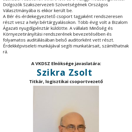
Dolgozók Szakszervezeti Szövetségének Országos
Választmányába is ekkor került be.
A Bér és-érdekegyeztető csoport tagjaként rendszeresen
részt vesz a helyi bértárgyalásokon. Több évig volt a Bizalom
Ágazati nyugdíjpénztár küldötte. A vállalati Minőség és
Környezetirányítási rendszerének bevezetésében és
folyamatos auditálásában belső auditorként vett részt.
Érdekképviseleti munkájával segíti munkatársait, számíthatnak
rá.
A VKDSZ Elnöksége javaslatára:
Szikra Zsolt
Titkár, logisztikai csoportvezető