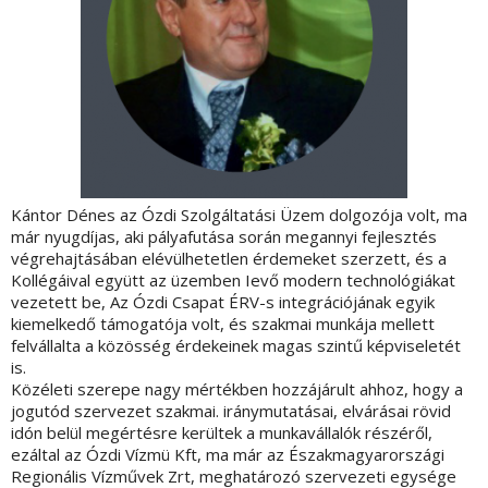
Kántor Dénes az Ózdi Szolgáltatási Üzem dolgozója volt, ma
már nyugdíjas, aki pályafutása során megannyi fejlesztés
végrehajtásában elévülhetetlen érdemeket szerzett, és a
Kollégáival együtt az üzemben Ievő modern technológiákat
vezetett be, Az Ózdi Csapat ÉRV-s integrációjának egyik
kiemelkedő támogatója volt, és szakmai munkája mellett
felvállalta a közösség érdekeinek magas szintű képviseletét
is.
Közéleti szerepe nagy mértékben hozzájárult ahhoz, hogy a
jogutód szervezet szakmai. iránymutatásai, elvárásai rövid
idón belül megértésre kerültek a munkavállalók részéről,
ezáltal az Ózdi Vízmü Kft, ma már az Északmagyarországi
Regionális Vízművek Zrt, meghatározó szervezeti egysége