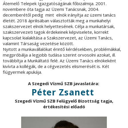
Átemelő Telepek Igazgatóságának főbizalmija. 2001.
novembere óta tagja az Üzemi Tanácsnak, 2004.
decemberétől pedig mint elnök irányítja az üzemi tanács
életét. 2018 áprilisában választották meg a munkahelyi
szakszervezet elnök helyettesének. Célja a munkatársak,
szakszervezeti tagok érdekeinek képviselete, korrekt
kapcsolat kialakítása a Szakszervezet, az Üzemi Tanács,
valamint Társaság vezetése között.
Nyitott a munkavállalókat érintő kérdésekben, problémákkal,
megpróbálja a legjobb tudása szerint orvosolni azokat, ill.
továbbítja a Munkáltató felé. Az Üzemi Tanács elnökeként
kivívta a kollégák, de a cégvezetés elismerését is. Két
fiúgyermek apukája.
A Szegedi Vízmű SZB javaslatára:
Péter Zsanett
Szegedi
Vízmű SZB Felügyelő Bizottság tagja,
értékesítési előadó