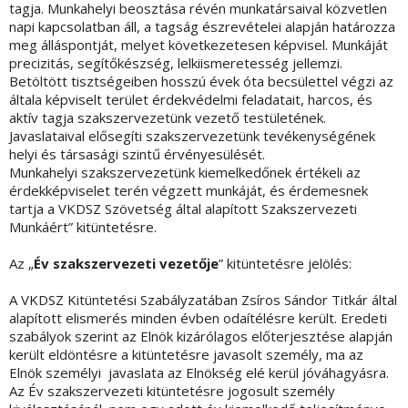
tagja. Munkahelyi beosztása révén munkatársaival közvetlen
napi kapcsolatban áll, a tagság észrevételei alapján határozza
meg álláspontját, melyet következetesen képvisel. Munkáját
precizitás, segítőkészség, lelkiismeretesség jellemzi.
Betöltött tisztségeiben hosszú évek óta becsülettel végzi az
általa képviselt terület érdekvédelmi feladatait, harcos, és
aktív tagja szakszervezetünk vezető testületének.
Javaslataival elősegíti szakszervezetünk tevékenységének
helyi és társasági szintű érvényesülését.
Munkahelyi szakszervezetünk kiemelkedőnek értékeli az
érdekképviselet terén végzett munkáját, és érdemesnek
tartja a VKDSZ Szövetség által alapított Szakszervezeti
Munkáért” kitüntetésre.
Az „
Év szakszervezeti vezetője
” kitüntetésre jelölés:
A VKDSZ Kitüntetési Szabályzatában Zsíros Sándor Titkár által
alapított elismerés minden évben odaítélésre került. Eredeti
szabályok szerint az Elnök kizárólagos előterjesztése alapján
került eldöntésre a kitüntetésre javasolt személy, ma az
Elnök személyi javaslata az Elnökség elé kerül jóváhagyásra.
Az Év szakszervezeti kitüntetésre jogosult személy