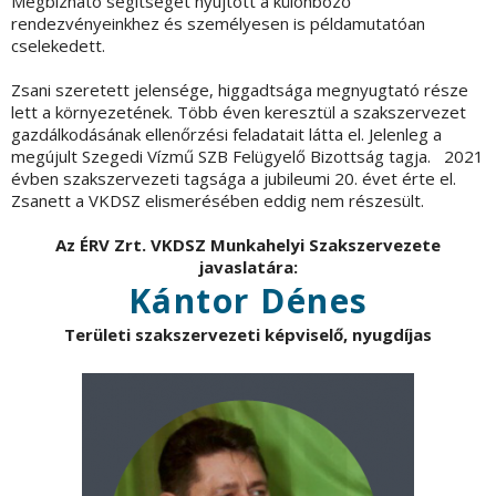
Megbízható segítséget nyújtott a különböző
rendezvényeinkhez és személyesen is példamutatóan
cselekedett.
Zsani szeretett jelensége, higgadtsága megnyugtató része
lett a környezetének. Több éven keresztül a szakszervezet
gazdálkodásának ellenőrzési feladatait látta el. Jelenleg a
megújult Szegedi Vízmű SZB Felügyelő Bizottság tagja. 2021
évben szakszervezeti tagsága a jubileumi 20. évet érte el.
Zsanett a VKDSZ elismerésében eddig nem részesült.
Az ÉRV Zrt. VKDSZ Munkahelyi Szakszervezete
javaslatára:
Kántor Dénes
Területi szakszervezeti képviselő, nyugdíjas