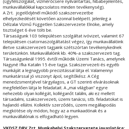
(ügyfélszolgálat, vízmérőcsere nyilvántartás, hibabejelentés,
munkavállalókkal kapcsolatos minden tevékenység).
A Zrt. jogelődjénél működő szakszervezetbe
elhelyezkedését követően azonnal belépett. Jelenleg a
Délzalai Vízmű Független Szakszervezete Elnöke, amely
tisztséget 6 éve tölti be.
Társaságunk 103 településen szolgáltat ivóvizet, valamint 67
településen csatornaszolgáltatást végez, így munkavállalóink
illetve szakszervezeti tagjaink szétszórtan tevékenykednek
területünkön. Munkavállalóink kb. 40%-a szakszervezeti tag.
Társaságunknál 1995. évtől működik Üzemi Tanács, amelynek
Nagyné Ifka Katalin 15 éve tagja. Szakszervezeti és egyéb
munkáját a legnagyobb precizitással látja el. Valamennyi
munkatárssal jó viszonyt ápol, segítőkész. A Cég
menedzsmentjével tárgyilagos, a GT szerinti elvárásoknak
megfelelően látja le feladatait. A „mai világban” egyre
nehezebb olyan kollégát, kolléganőt találni, aki ez mellett
társadalmi, szakszervezeti, üzemi tanácsi, stb. feladatokat is
hajlandó ellátni. Kollektív szerződés, üzemi megállapodás
megkötése oly módon, hogy az a munkaadónak és a
munkavállalónak is elfogadható legyen.
VKDSZ DRV Zrt. Munkahelyi
Szakszervezete javaslatára: