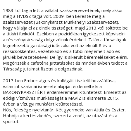
1983-tól tagja lett a vállalat szakszervezetének, mely akkor
még a HVDSZ tagja volt. 2009.-ben kereste meg a
szakszervezet (Bakonykarszt Munkahelyi Szakszervezet),
hogy vállalja el az elnöki tisztséget, majd 2013.-tól töltötte be
a titkári funkciót. Ezekben a poziciókban igyekezett képviselni
a részvénytársaság dolgozóinak érdekeit. Talán a társaságuk
legnehezebb gazdasági időszaka volt az elmúlt 8 év a
rezsicsökkentés, vezetékadó és a többi megemelt adó és
járulék bevezetésével. De így is sikerült béremeléseket elérni.
Megőrizték a cafetéria juttatásokat és minden évben tudott a
Társaság jutalmat fizetni a dolgozóinak.
2017-ben Emberséges és kollégáit tisztelő hozzáállása,
valamint szakmai ismerete alapján érdemelte ki a
BAKONYKARSZTÉRT érdeméremmel kitüntetést. Emellett az
eddigi vízműves munkásságát a MAVÍZ is elismerte 2015.
évben a Vízügyi munkáért kitűntetéssel.
Nős, felesége nyelvtanár. Két gyermeke van Attila és Eszter.
Hobbija a kertészkedés, szereti a zenét, az utazást és a
sportot.