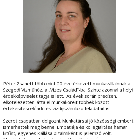
Péter Zsanett több mint 20 éve érkezett munkavállalónak a
Szegedi Vízműhöz, a „Vizes Család”-ba. Szinte azonnal a helyi
érdekképviselet tagja is lett. Az évek során precízen,
elkötelezetten látta el munkaköreit többek között
értékesítési előadó és vízdíjszámlázó feladatait is.
Szeret csapatban dolgozni. Munkatársai jó közösségi embert
ismerhettek meg benne. Empátiája és kollegialitása hamar
kitűnt, egyenes kiállása bizalmiként is jellemző volt.