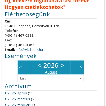
Új, kedvező foglalkoztatási forma!
Hogyan csatlakozhatok?
Elérhetőségünk
Cím:
1146 Budapest, Borostyán u. 1/b
Telefon:
(+36-1) 467 0388
Fax:
(+36-1) 467-0387
Email:
info@vkdszsz.hu
Események
<
2026
>
<
>
August
List
Archívum
2026. április
(1)
2026. március
(2)
2026. február
(1)