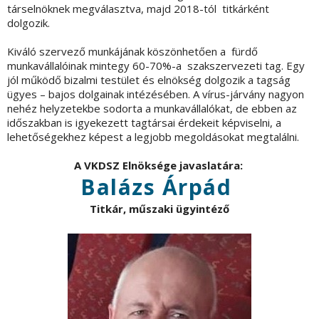
társelnöknek megválasztva, majd 2018-tól titkárként
dolgozik.
Kiváló szervező munkájának köszönhetően a fürdő
munkavállalóinak mintegy 60-70%-a szakszervezeti tag. Egy
jól működő bizalmi testület és elnökség dolgozik a tagság
ügyes – bajos dolgainak intézésében. A vírus-járvány nagyon
nehéz helyzetekbe sodorta a munkavállalókat, de ebben az
időszakban is igyekezett tagtársai érdekeit képviselni, a
lehetőségekhez képest a legjobb megoldásokat megtalálni.
A VKDSZ Elnöksége javaslatára:
Balázs Árpád
Titkár, műszaki ügyintéző