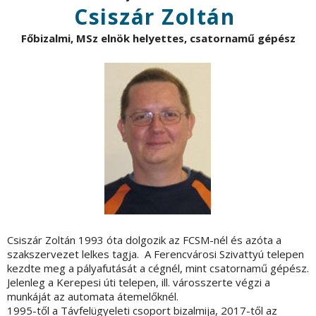
Csiszár Zoltán
Főbizalmi, MSz elnök helyettes,
csatornamű gépész
Csiszár Zoltán 1993 óta dolgozik az FCSM-nél és azóta a
szakszervezet lelkes tagja. A Ferencvárosi Szivattyú telepen
kezdte meg a pályafutását a cégnél, mint csatornamű gépész.
Jelenleg a Kerepesi úti telepen, ill. városszerte végzi a
munkáját az automata átemelőknél.
1995-től a Távfelügyeleti csoport bizalmija, 2017-től az