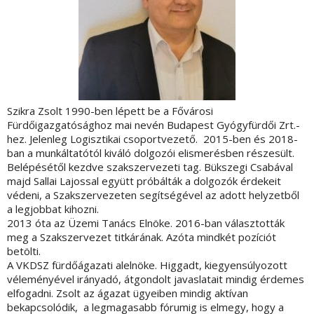
Szikra Zsolt 1990-ben lépett be a Fővárosi
Fürdőigazgatósághoz mai nevén Budapest Gyógyfürdői Zrt.-
hez. Jelenleg Logisztikai csoportvezető. 2015-ben és 2018-
ban a munkáltatótól kiváló dolgozói elismerésben részesült.
Belépésétől kezdve szakszervezeti tag. Bükszegi Csabával
majd Sallai Lajossal együtt próbálták a dolgozók érdekeit
védeni, a Szakszervezeten segítségével az adott helyzetből
a legjobbat kihozni.
2013 óta az Üzemi Tanács Elnöke. 2016-ban választották
meg a Szakszervezet titkárának. Azóta mindkét pozíciót
betölti.
A VKDSZ fürdőágazati alelnöke. Higgadt, kiegyensúlyozott
véleményével irányadó, átgondolt javaslatait mindig érdemes
elfogadni. Zsolt az ágazat ügyeiben mindig aktívan
bekapcsolódik, a legmagasabb fórumig is elmegy, hogy a