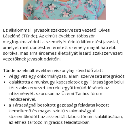
Ez alkalommal javasolt szakszervezeti vezető Ölveti
Lászlóné (Tünde). Az elmúlt években többször
megfogalmazódott a személyét érintő kitüntetési javaslat,
amelyet mint döntésben érintett személy magát hátrébb
sorolva, más arra érdemes életpályát lezáró szakszervezeti
vezetőknek javasolt odaítélni.
Tünde az elmúlt években viszonylag rövid idő alatt
végig vitt egy önkormányzati, állami szervezeti integrációt,
kialakította a munkaügyi kapcsolatok egy Társaságon belüli
két szakszervezet korrekt együttműködésének az
intézményét, szorosan az Üzemi Tanács fórum
rendszerével,
a Társaságnál betöltött gazdasági feladatai között
kiemelkedő és magas szintű szakmaisággal
közreműködött az akkreditált laboratórium kialakításában,
az ehhez tartozó migrációs feladatokban.