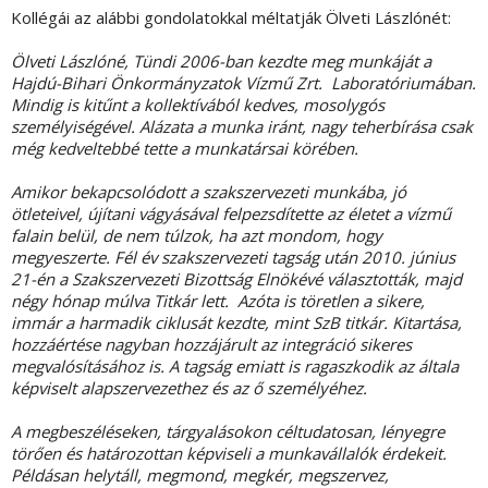
Kollégái az alábbi gondolatokkal méltatják Ölveti Lászlónét:
Ölveti Lászlóné, Tündi 2006-ban kezdte meg munkáját a
Hajdú
-Bihari Önkormányzatok Vízmű Zrt. Laboratóriumában.
Mindig is kitűnt a kollektívából kedves, mosolygós
személyiségével. Alázata a munka iránt, nagy teherbírása csak
még kedveltebbé tette a munkatársai körében.
Amikor bekapcsolódott a szakszervezeti munkába, jó
ötleteivel, újítani vágyásával felpezsdítette az életet a vízmű
falain belül, de nem túlzok, ha azt mondom, hogy
megyeszerte. Fél év szakszervezeti tagság után 2010. június
21-én a Szakszervezeti Bizottság Elnökévé választották, majd
négy hónap múlva Titkár lett. Azóta is töretlen a sikere,
immár a harmadik ciklusát kezdte, mint SzB titkár. Kitartása,
hozzáértése nagyban hozzájárult az integráció sikeres
megvalósításához is. A tagság emiatt is ragaszkodik az általa
képviselt alapszervezethez és az ő személyéhez.
A megbeszéléseken, tárgyalásokon céltudatosan, lényegre
törően és határozottan képviseli a munkavállalók érdekeit.
Példásan helytáll, megmond, megkér, megszervez,