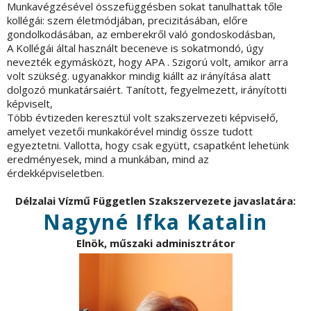
Munkavégzésével összefüggésben sokat tanulhattak tőle
kollégái: szem életmódjában, precizitásában, előre
gondolkodásában, az emberekről való gondoskodásban,
A Kollégái által használt beceneve is sokatmondó, úgy
nevezték egymásközt, hogy APA . Szigorú volt, amikor arra
volt szükség. ugyanakkor mindig kiállt az irányítása alatt
dolgozó munkatársaiért. Tanított, fegyelmezett, irányítotti
képviselt,
Több évtizeden keresztül volt szakszervezeti képvisełő,
amelyet vezetői munkakörével mindig össze tudott
egyeztetni. Vallotta, hogy csak együtt, csapatként lehetünk
eredményesek, mind a munkában, mind az
érdekképviseletben.
Délzalai Vízmű Független Szakszervezete javaslatára:
Nagyné Ifka Katalin
Elnök, műszaki adminisztrátor