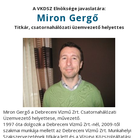
A VKDSZ Elnöksége javaslatára:
Miron Gergő
Titkár, csatornahálózati üzemvezető helyettes
Miron Gergő a Debreceni Vízmű Zrt. Csatornahálózati
Üzemvezető helyettese, művezető.
1997 óta dolgozik a Debreceni Vízmű Zrt.-nél, 2009-től
szakmai munkája mellett az Debreceni Vízmű Zrt. Munkahelyi
Szakszervezetének titkára lett és a Vízügyi Közszolgáltatási