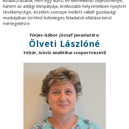
kiválasztásánál, nem egy adott év kiemelkedő teljesítménye,
hanem az addigi életpályája, kritikusabb helyzetekben nyújtott
tevékenysége, közéleti szerepe mellett vállalt gazdasági
munkájában történő különleges feladatok ellátása kerül
mérlegelésre.
Fürjes-Gábor József javaslatára:
Ölveti Lászlóné
titkár, ivóvíz analitikai csoportvezető