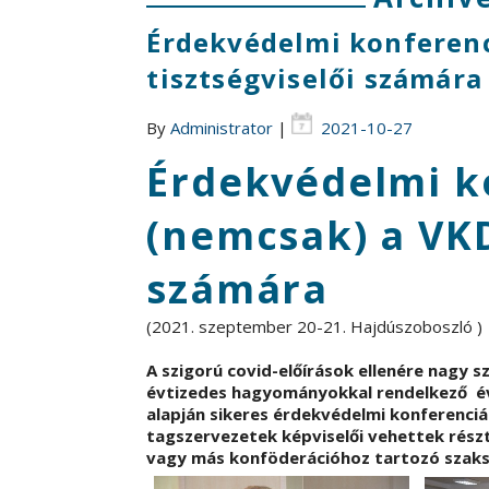
Érdekvédelmi konferen
tisztségviselői számára
By
Administrator
|
2021-10-27
Érdekvédelmi k
(nemcsak) a VKD
számára
(2021. szeptember 20-21. Hajdúszoboszló )
A szigorú covid-előírások ellenére nagy s
évtizedes hagyományokkal rendelkező éve
alapján sikeres érdekvédelmi konferenci
tagszervezetek képviselői vehettek rész
vagy más konföderációhoz tartozó szaksz