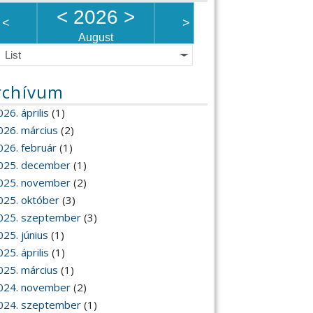
<
2026
>
<
>
August
List
rchívum
26. április
(1)
026. március
(2)
026. február
(1)
025. december
(1)
025. november
(2)
025. október
(3)
025. szeptember
(3)
025. június
(1)
25. április
(1)
025. március
(1)
024. november
(2)
024. szeptember
(1)