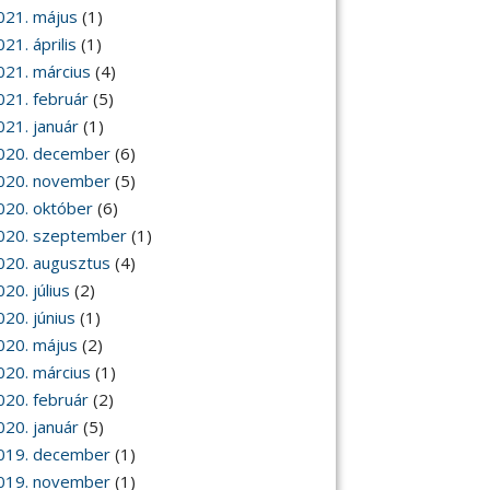
021. május
(1)
21. április
(1)
021. március
(4)
021. február
(5)
021. január
(1)
020. december
(6)
020. november
(5)
020. október
(6)
020. szeptember
(1)
020. augusztus
(4)
20. július
(2)
020. június
(1)
020. május
(2)
020. március
(1)
020. február
(2)
020. január
(5)
019. december
(1)
019. november
(1)