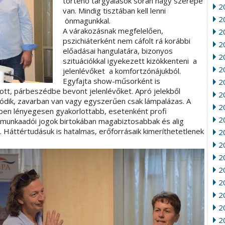
történő tárgyalások során nagy szerepe
2
van. Mindig tisztában kell lenni
20
önmagunkkal.
A várakozásnak megfelelően,
2
pszichiáterként nem cáfolt rá korábbi
20
előadásai hangulatára, bizonyos
2
szituációkkal igyekezett kizökkenteni a
2
jelenlévőket a komfortzónájukból.
Egyfajta show-műsorként is
2
tt, párbeszédbe bevont jelenlévőket. Apró jelekből
2
ggódik, zavarban van vagy egyszerűen csak lámpalázas. A
2
tben lényegesen gyakorlottabb, esetenként profi
2
a munkaadói jogok birtokában magabiztosabbak és alig
n. Háttértudásuk is hatalmas, erőforrásaik kimeríthetetlenek
20
2
2
2
2
2
20
2