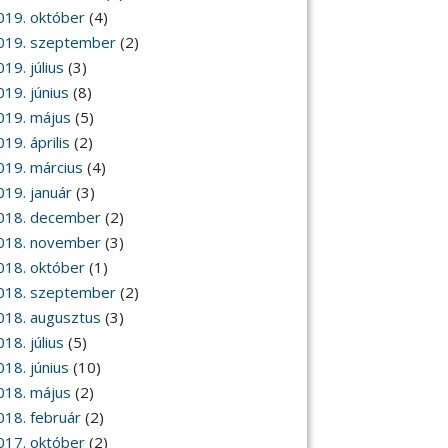
019. október
(4)
019. szeptember
(2)
19. július
(3)
019. június
(8)
019. május
(5)
19. április
(2)
019. március
(4)
019. január
(3)
018. december
(2)
018. november
(3)
018. október
(1)
018. szeptember
(2)
018. augusztus
(3)
18. július
(5)
018. június
(10)
018. május
(2)
018. február
(2)
017. október
(2)