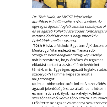
Dr. Tóth Hilda, az MVTSZ képviselője
korábban
is lebilincselte a résztvevőket. Az
egységes ágazati foglalkoztatási szabályokról
és az ágazati kollektív szerződés fontosságáró
tartott előadását most is nagy interaktív
érdeklődés mellett tartotta.
Tóth Hilda,
a Miskolci Egyetem ÁJK docense
Munkaügyi Vitarendezői és Tanácsadói
Szolgálat Kelet-Magyarországi képviselője
már bizonyította, hogy értékes és izgalmas
előadást tartani a „száraz” érdekvédelmi
témákban is. Egységes ágazati foglalkoztatás
szabályok??!! címmel képezte most a
hallgatóságot.
Kitért a többmunkáltatós kollektív szerződés
ágazati jelentőségére, az általános, a kötelmi
és normatív szabályok munkahelyi kollektív
szerződésekből kedvezőbb ezáltal a munkaváll
Erősítette az ágazat valamennyi szakszervez