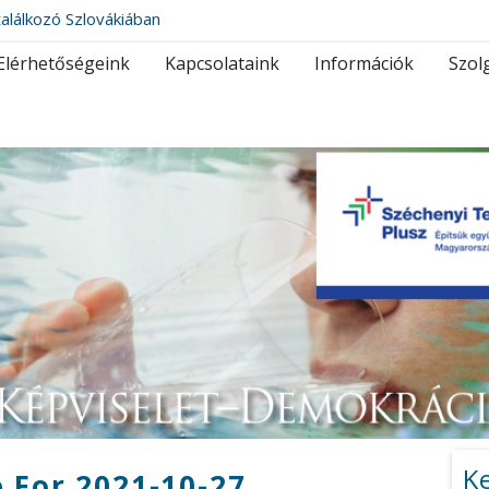
alálkozó Szlovákiában
Elérhetőségeink
Kapcsolataink
Információk
Szol
K
 For 2021-10-27