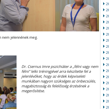
2
20
2
2
2
2
en nem jelennének meg.
2
2
2
2
20
Dr. Csernus Imre pszichiáter a „félni vagy nem
2
félni” lelki tréningjével arra készítette fel a
jelenlévőket, hogy az érdek képviseleti
2
munkában nagyon szükséges az önbecsülés,
2
magabiztosság és felelősség érzésének a
2
megerősítése.
2
2
2