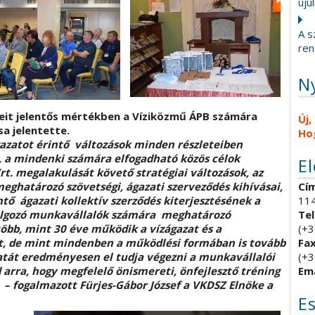
újul
A s
ren
N
it jelentős mértékben a Víziközmű ÁPB számára
Új,
a jelentette.
Ho
gazatot érintő változások minden részleteiben
 a mindenki számára elfogadható közös célok
E
 megalakulását követő stratégiai változások, az
ghatározó szövetségi, ágazati szerveződés kihívásai,
Cím
ntő ágazati kollektív szerződés kiterjesztésének a
114
 dolgozó munkavállalók számára meghatározó
Tel
bb, mint 30 éve működik a vízágazat és a
(+3
nt, de mint mindenben a működlési formában is tovább
Fax
atát eredményesen el tudja végezni a munkavállalói
(+3
 arra, hogy megfelelő önismereti, önfejlesztő tréning
Ema
 – fogalmazott Fürjes-Gábor József a VKDSZ Elnöke a
E