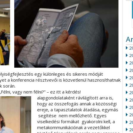
A
20
2
2
2
yiségfejlesztés egy különleges és sikeres módját
2
yet a konferencia résztvevői is közvetlenül hasznosíthatnak
2
k során.
„
Félni, vagy nem félni?” – ez itt a kérdés!
2
alapgondolataként rávilágított arra is,
2
hogy az összefogás annak a közösségi
20
ereje, a tapasztalatok átadása, egymás
2
segítése nem mellőzhető. Egyes
viselkedési formákat gyakorolni kell, a
2
metakommunikációnak a vezetőkkel
2