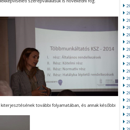
ekképviseleti szerepvállalásuk is növekedni fog.
2
20
2
2
2
2
20
2
2
20
2
2
2
2
 kiterjesztésének további folyamatában, és annak későbbi
2
2
2
2