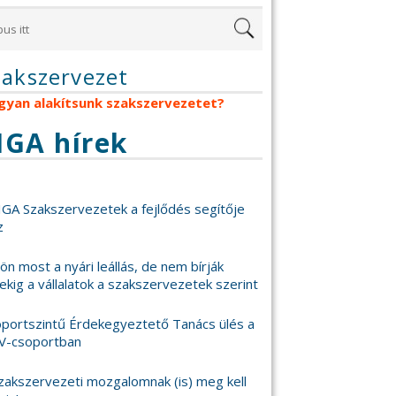
zakszervezet
gyan alakítsunk szakszervezetet?
IGA hírek
IGA Szakszervezetek a fejlődés segítője
z
 jön most a nyári leállás, de nem bírják
ekig a vállalatok a szakszervezetek szerint
portszintű Érdekegyeztető Tanács ülés a
V-csoportban
zakszervezeti mozgalomnak (is) meg kell