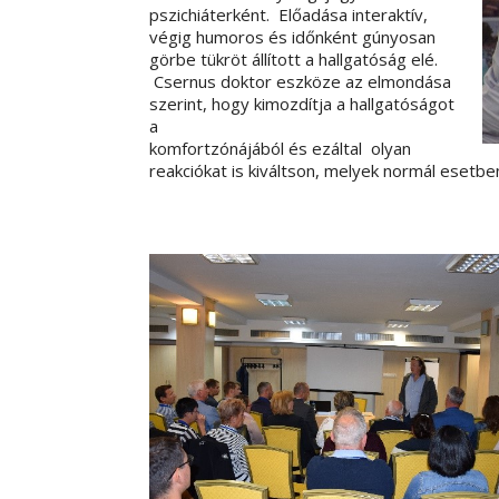
pszichiáterként. Előadása interaktív,
végig humoros és időnként gúnyosan
görbe tükröt állított a hallgatóság elé.
Csernus doktor eszköze az elmondása
szerint, hogy kimozdítja a hallgatóságot
a
komfortzónájából és ezáltal olyan
reakciókat is kiváltson, melyek normál esetb