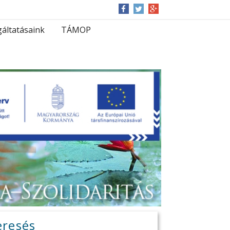
gáltatásaink
TÁMOP
eresés