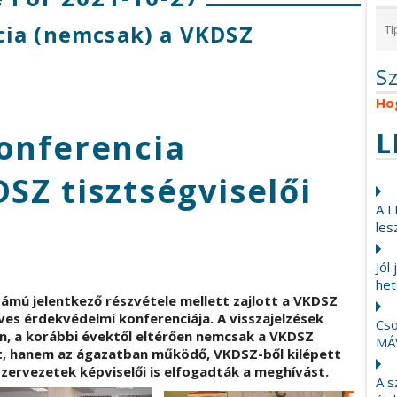
cia (nemcsak) a VKDSZ
S
Ho
L
onferencia
SZ tisztségviselői
A L
les
Jól
het
zámú jelentkező részvétele mellett zajlott a VKDSZ
s érdekvédelmi konferenciája. A visszajelzések
Cso
án, a korábbi évektől eltérően nemcsak a VKDSZ
MÁ
t, hanem az ágazatban működő, VKDSZ-ből kilépett
ervezetek képviselői is elfogadták a meghívást.
A s