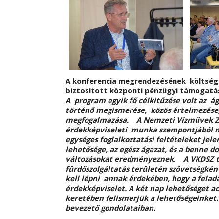
A konferencia megrendezésének költsége
biztosított központi pénzügyi támogatás
A program egyik fő célkitűzése volt az á
történő megismerése, közös értelmezése,
megfogalmazása. A Nemzeti Vízművek Zrt.
érdekképviseleti munka szempontjából me
egységes foglalkoztatási feltételeket jele
lehetősége, az egész ágazat, és a benne
változásokat eredményeznek. A VKDSZ tö
fürdőszolgáltatás területén szövetségké
kell lépni annak érdekében, hogy a felad
érdekképviselet. A két nap lehetőséget ad
keretében felismerjük a lehetőségeinket.
bevezető gondolataiban.