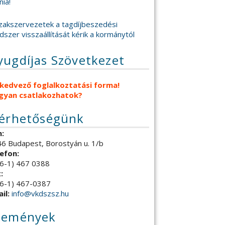
nia!
zakszervezetek a tagdíjbeszedési
dszer visszaállítását kérik a kormánytól
yugdíjas Szövetkezet
 kedvező foglalkoztatási forma!
gyan csatlakozhatok?
lérhetőségünk
:
6 Budapest, Borostyán u. 1/b
efon:
6-1) 467 0388
:
6-1) 467-0387
il:
info@vkdszsz.hu
semények