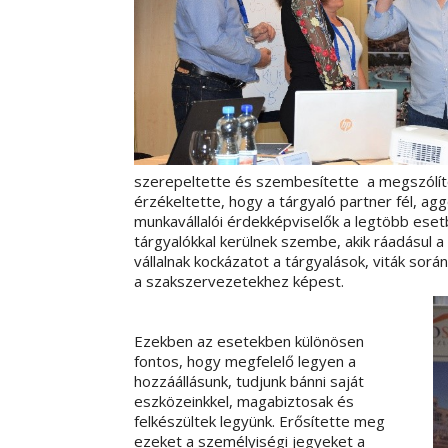
szerepeltette és szembesítette a megszólíto
érzékeltette, hogy a tárgyaló partner fél, a
munkavállalói érdekképviselők a legtöbb ese
tárgyalókkal kerülnek szembe, akik ráadásul 
vállalnak kockázatot a tárgyalások, viták sorá
a szakszervezetekhez képest.
Ezekben az esetekben különösen
fontos, hogy megfelelő legyen a
hozzáállásunk, tudjunk bánni saját
eszközeinkkel, magabiztosak és
felkészültek legyünk. Erősítette meg
ezeket a személyiségi jegyeket a