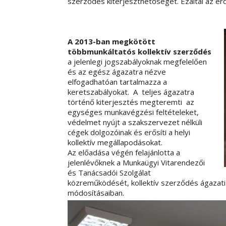
szerződés kiterjeszthetőségét. Ezáltal az érd
A 2013-ban megkötött
többmunkáltatós kollektív szerződés
a jelenlegi jogszabályoknak megfelelően
és az egész ágazatra nézve
elfogadhatóan tartalmazza a
keretszabályokat. A teljes ágazatra
történő kiterjesztés megteremti az
egységes munkavégzési feltételeket,
védelmet nyújt a szakszervezet nélküli
cégek dolgozóinak és erősíti a helyi
kollektív megállapodásokat.
Az előadása végén felajánlotta a
jelenlévőknek a Munkaügyi Vitarendezői
és Tanácsadói Szolgálat
közreműködését, kollektív szerződés ágazati
módosításaiban.