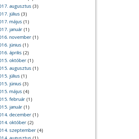
017. augusztus
(3)
17. július
(3)
017. május
(1)
017. január
(1)
016. november
(1)
016. június
(1)
16. április
(2)
015. október
(1)
015. augusztus
(1)
15. július
(1)
015. június
(3)
015. május
(4)
015. február
(1)
015. január
(1)
014. december
(1)
014. október
(2)
014. szeptember
(4)
014. augusztus
(1)