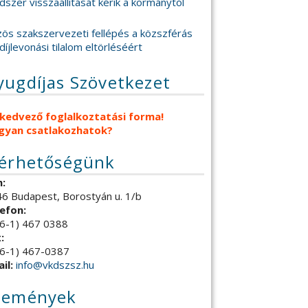
dszer visszaállítását kérik a kormánytól
ös szakszervezeti fellépés a közszférás
díjlevonási tilalom eltörléséért
yugdíjas Szövetkezet
 kedvező foglalkoztatási forma!
gyan csatlakozhatok?
lérhetőségünk
:
6 Budapest, Borostyán u. 1/b
efon:
6-1) 467 0388
:
6-1) 467-0387
il:
info@vkdszsz.hu
semények