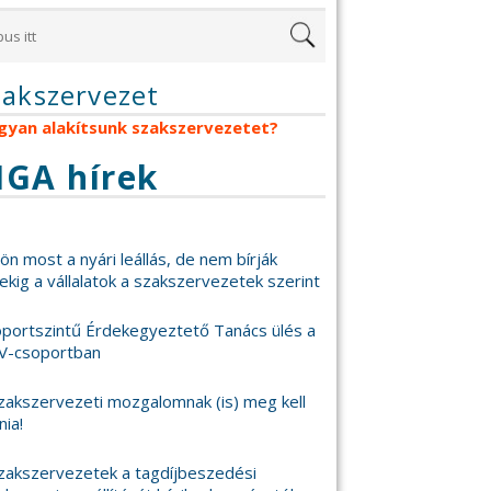
zakszervezet
gyan alakítsunk szakszervezetet?
IGA hírek
 jön most a nyári leállás, de nem bírják
ekig a vállalatok a szakszervezetek szerint
portszintű Érdekegyeztető Tanács ülés a
V-csoportban
zakszervezeti mozgalomnak (is) meg kell
nia!
zakszervezetek a tagdíjbeszedési