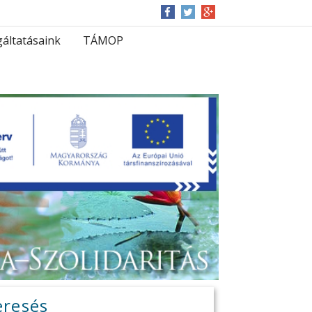
gáltatásaink
TÁMOP
eresés