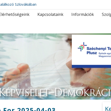
alálkozó Szlovákiában
Elérhetőségeink
Kapcsolataink
Információk
Szol
K
 For 2025-04-03