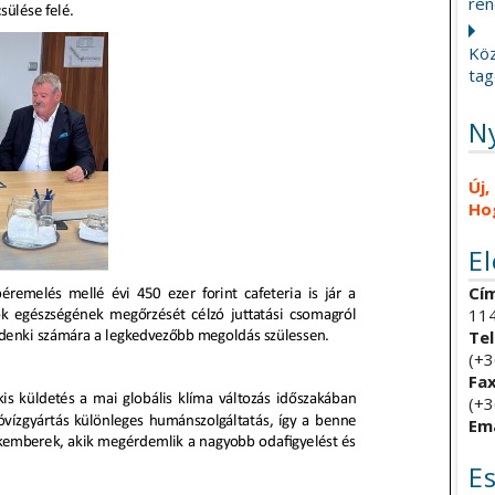
ren
Köz
tag
N
Új,
Ho
E
Cím
114
Tel
(+3
Fax
(+3
Ema
E