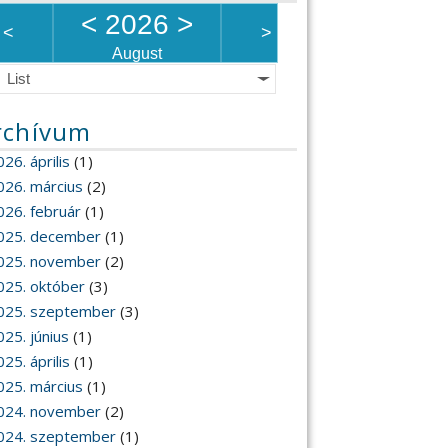
<
2026
>
<
>
August
List
rchívum
26. április
(1)
026. március
(2)
026. február
(1)
025. december
(1)
025. november
(2)
025. október
(3)
025. szeptember
(3)
025. június
(1)
25. április
(1)
025. március
(1)
024. november
(2)
024. szeptember
(1)