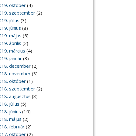
019. október
(4)
019. szeptember
(2)
19. július
(3)
019. június
(8)
019. május
(5)
19. április
(2)
019. március
(4)
019. január
(3)
018. december
(2)
018. november
(3)
018. október
(1)
018. szeptember
(2)
018. augusztus
(3)
18. július
(5)
018. június
(10)
018. május
(2)
018. február
(2)
017. október
(2)