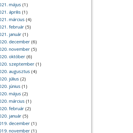
021. május
(1)
21. április
(1)
021. március
(4)
021. február
(5)
021. január
(1)
020. december
(6)
020. november
(5)
020. október
(6)
020. szeptember
(1)
020. augusztus
(4)
20. július
(2)
020. június
(1)
020. május
(2)
020. március
(1)
020. február
(2)
020. január
(5)
019. december
(1)
019. november
(1)