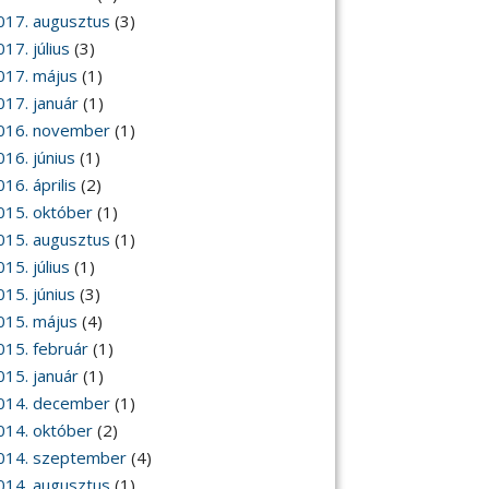
017. augusztus
(3)
17. július
(3)
017. május
(1)
017. január
(1)
016. november
(1)
016. június
(1)
16. április
(2)
015. október
(1)
015. augusztus
(1)
15. július
(1)
015. június
(3)
015. május
(4)
015. február
(1)
015. január
(1)
014. december
(1)
014. október
(2)
014. szeptember
(4)
014. augusztus
(1)