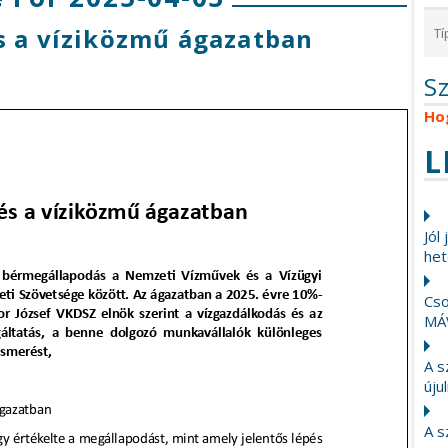
s a víziközmű ágazatban
S
Ho
L
Jól
het
Cso
MÁ
A s
újul
A s