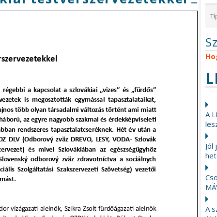
S
Ho
L
A L
les
Jól
het
Cso
MÁ
A s