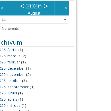
<
2026
>
<
>
August
List
No Events
rchívum
26. április
(1)
026. március
(2)
026. február
(1)
025. december
(1)
025. november
(2)
025. október
(3)
025. szeptember
(3)
025. június
(1)
25. április
(1)
025. március
(1)