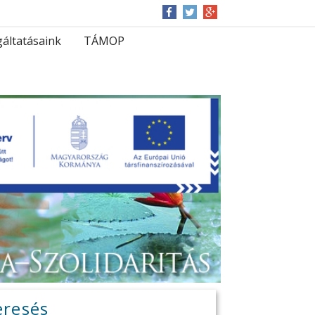
gáltatásaink
TÁMOP
eresés