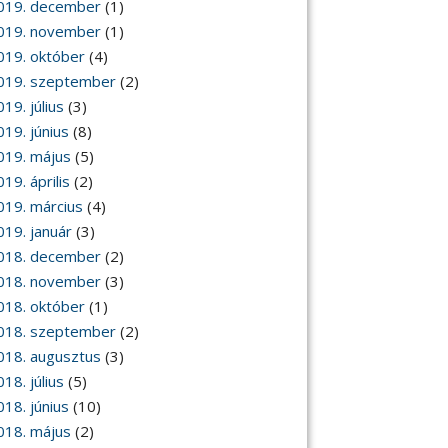
019. december
(1)
019. november
(1)
019. október
(4)
019. szeptember
(2)
19. július
(3)
019. június
(8)
019. május
(5)
19. április
(2)
019. március
(4)
019. január
(3)
018. december
(2)
018. november
(3)
018. október
(1)
018. szeptember
(2)
018. augusztus
(3)
18. július
(5)
018. június
(10)
018. május
(2)