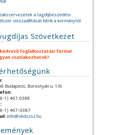
nia!
zakszervezetek a tagdíjbeszedési
dszer visszaállítását kérik a kormánytól
yugdíjas Szövetkezet
 kedvező foglalkoztatási forma!
gyan csatlakozhatok?
lérhetőségünk
:
6 Budapest, Borostyán u. 1/b
efon:
6-1) 467 0388
:
6-1) 467-0387
il:
info@vkdszsz.hu
semények