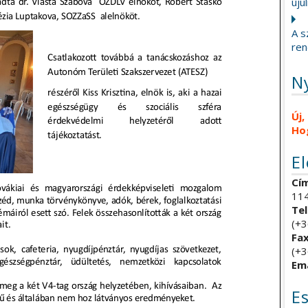
újul
A s
ren
N
Új,
Ho
E
Cím
114
Tel
(+3
Fax
(+3
Ema
E