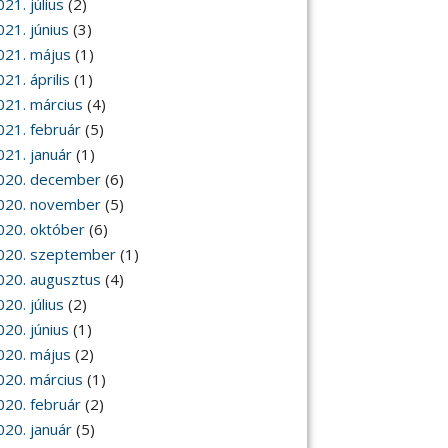
21. július
(2)
021. június
(3)
021. május
(1)
21. április
(1)
021. március
(4)
021. február
(5)
021. január
(1)
020. december
(6)
020. november
(5)
020. október
(6)
020. szeptember
(1)
020. augusztus
(4)
20. július
(2)
020. június
(1)
020. május
(2)
020. március
(1)
020. február
(2)
020. január
(5)