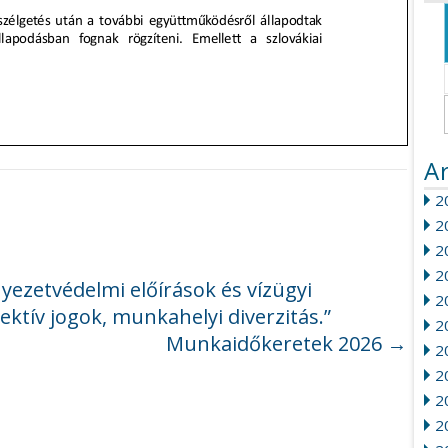
A
20
2
2
2
ezetvédelmi előírások és vízügyi
2
ektív jogok, munkahelyi diverzitás.”
2
Munkaidőkeretek 2026
→
2
2
20
2