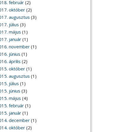
018. február
(2)
017. október
(2)
017. augusztus
(3)
17. július
(3)
017. május
(1)
017. január
(1)
016. november
(1)
016. június
(1)
16. április
(2)
015. október
(1)
015. augusztus
(1)
15. július
(1)
015. június
(3)
015. május
(4)
015. február
(1)
015. január
(1)
014. december
(1)
014. október
(2)