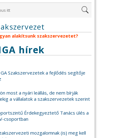
zakszervezet
gyan alakítsunk szakszervezetet?
IGA hírek
IGA Szakszervezetek a fejlődés segítője
z
 jön most a nyári leállás, de nem bírják
ekig a vállalatok a szakszervezetek szerint
portszintű Érdekegyeztető Tanács ülés a
V-csoportban
zakszervezeti mozgalomnak (is) meg kell