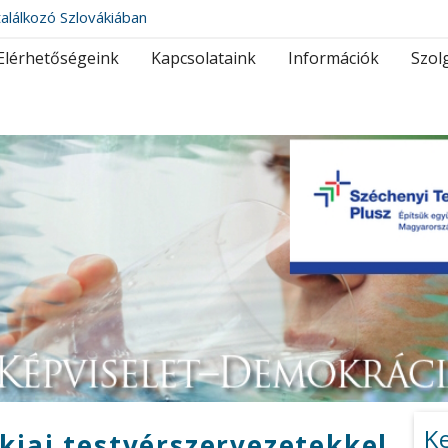
alálkozó Szlovákiában
Elérhetőségeink
Kapcsolataink
Információk
Szol
K
kiai testvérszervezetekkel