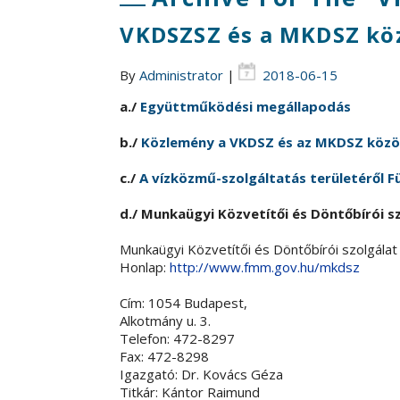
VKDSZSZ és a MKDSZ kö
By
Administrator
|
2018-06-15
a./
Együttműködési megállapodás
b./
Közlemény a VKDSZ és az MKDSZ közö
c./
A vízközmű-szolgáltatás területéről F
d./ Munkaügyi Közvetítői és Döntőbírói s
Munkaügyi Közvetítői és Döntőbírói szolgálat
Honlap:
http://www.fmm.gov.hu/mkdsz
Cím: 1054 Budapest,
Alkotmány u. 3.
Telefon: 472-8297
Fax: 472-8298
Igazgató: Dr. Kovács Géza
Titkár: Kántor Raimund