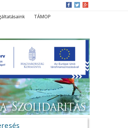
gáltatásaink
TÁMOP
eresés