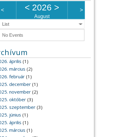
<
2026
>
<
>
August
List
No Events
rchívum
26. április
(1)
026. március
(2)
026. február
(1)
025. december
(1)
025. november
(2)
025. október
(3)
025. szeptember
(3)
025. június
(1)
25. április
(1)
025. március
(1)