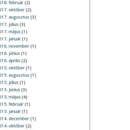
018. február
(2)
017. október
(2)
017. augusztus
(3)
17. július
(3)
017. május
(1)
017. január
(1)
016. november
(1)
016. június
(1)
16. április
(2)
015. október
(1)
015. augusztus
(1)
15. július
(1)
015. június
(3)
015. május
(4)
015. február
(1)
015. január
(1)
014. december
(1)
014. október
(2)