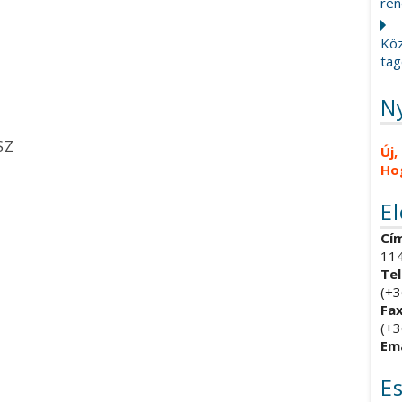
ren
Köz
tag
N
SZ
Új,
Ho
E
Cím
114
Tel
(+3
Fax
(+3
Ema
E