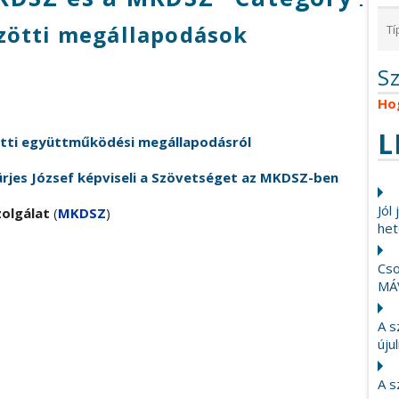
zötti megállapodások
S
Ho
L
tti együttműködési megállapodásról
ürjes József képviseli a Szövetséget az MKDSZ-ben
Jól
zolgálat
(
MKDSZ
)
het
Cso
MÁ
A s
újul
A s