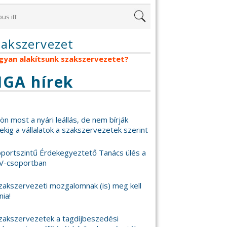
zakszervezet
gyan alakítsunk szakszervezetet?
IGA hírek
 jön most a nyári leállás, de nem bírják
ekig a vállalatok a szakszervezetek szerint
portszintű Érdekegyeztető Tanács ülés a
V-csoportban
zakszervezeti mozgalomnak (is) meg kell
nia!
zakszervezetek a tagdíjbeszedési