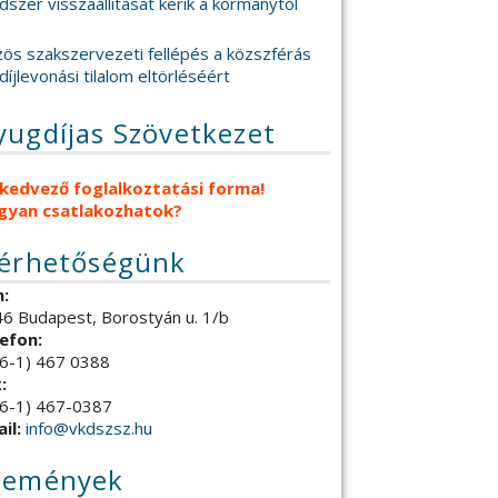
dszer visszaállítását kérik a kormánytól
ös szakszervezeti fellépés a közszférás
díjlevonási tilalom eltörléséért
yugdíjas Szövetkezet
 kedvező foglalkoztatási forma!
gyan csatlakozhatok?
lérhetőségünk
:
6 Budapest, Borostyán u. 1/b
efon:
6-1) 467 0388
:
6-1) 467-0387
il:
info@vkdszsz.hu
semények