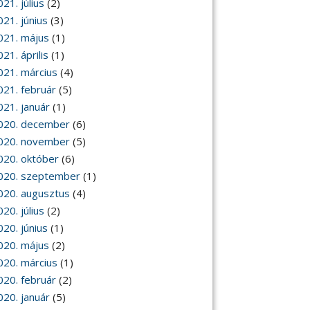
21. július
(2)
021. június
(3)
021. május
(1)
21. április
(1)
021. március
(4)
021. február
(5)
021. január
(1)
020. december
(6)
020. november
(5)
020. október
(6)
020. szeptember
(1)
020. augusztus
(4)
20. július
(2)
020. június
(1)
020. május
(2)
020. március
(1)
020. február
(2)
020. január
(5)