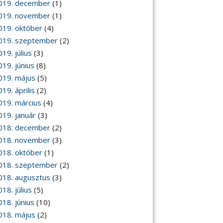
019. december
(1)
019. november
(1)
019. október
(4)
019. szeptember
(2)
19. július
(3)
019. június
(8)
019. május
(5)
19. április
(2)
019. március
(4)
019. január
(3)
018. december
(2)
018. november
(3)
018. október
(1)
018. szeptember
(2)
018. augusztus
(3)
18. július
(5)
018. június
(10)
018. május
(2)