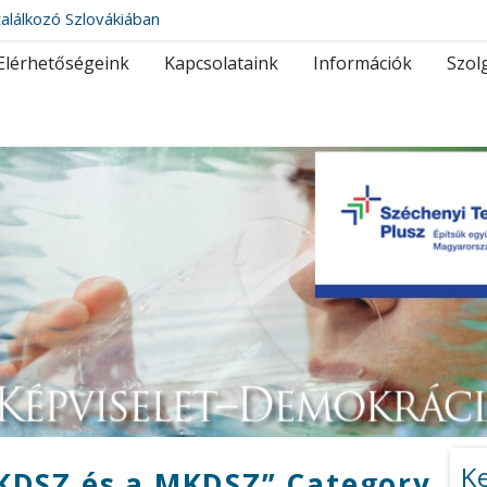
alálkozó Szlovákiában
Elérhetőségeink
Kapcsolataink
Információk
Szol
K
VKDSZ és a MKDSZ” Category