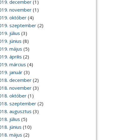
019. december
(1)
019. november
(1)
019. október
(4)
019. szeptember
(2)
19. július
(3)
019. június
(8)
019. május
(5)
19. április
(2)
019. március
(4)
019. január
(3)
018. december
(2)
018. november
(3)
018. október
(1)
018. szeptember
(2)
018. augusztus
(3)
18. július
(5)
018. június
(10)
018. május
(2)