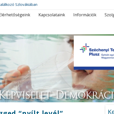
alálkozó Szlovákiában
Elérhetőségeink
Kapcsolataink
Információk
Szol
K
gged “nyílt levél”