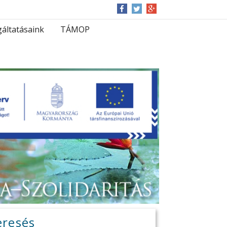
gáltatásaink
TÁMOP
eresés