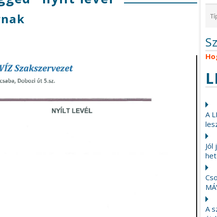
rnak
S
Ho
L
A L
les
Jól
het
Cso
MÁ
A s