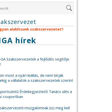
zakszervezet
gyan alakítsunk szakszervezetet?
IGA hírek
IGA Szakszervezetek a fejlődés segítője
z
 jön most a nyári leállás, de nem bírják
ekig a vállalatok a szakszervezetek szerint
portszintű Érdekegyeztető Tanács ülés a
V-csoportban
zakszervezeti mozgalomnak (is) meg kell