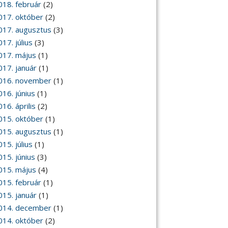
018. február
(2)
017. október
(2)
017. augusztus
(3)
17. július
(3)
017. május
(1)
017. január
(1)
016. november
(1)
016. június
(1)
16. április
(2)
015. október
(1)
015. augusztus
(1)
15. július
(1)
015. június
(3)
015. május
(4)
015. február
(1)
015. január
(1)
014. december
(1)
014. október
(2)