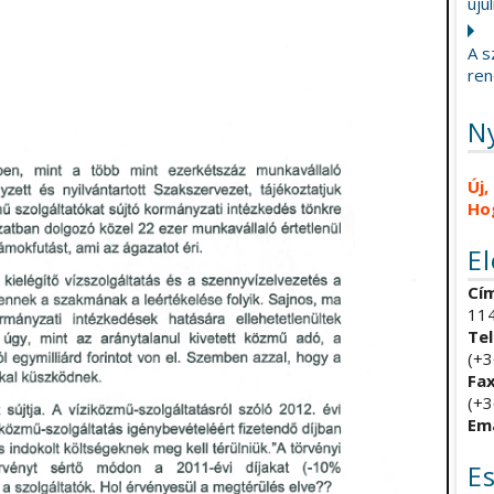
újul
A s
ren
N
Új,
Ho
E
Cím
114
Tel
(+3
Fax
(+3
Ema
E