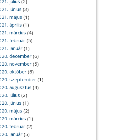
21. július
(2)
021. június
(3)
021. május
(1)
21. április
(1)
021. március
(4)
021. február
(5)
021. január
(1)
020. december
(6)
020. november
(5)
020. október
(6)
020. szeptember
(1)
020. augusztus
(4)
20. július
(2)
020. június
(1)
020. május
(2)
020. március
(1)
020. február
(2)
020. január
(5)