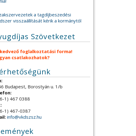
nia!
zakszervezetek a tagdíjbeszedési
dszer visszaállítását kérik a kormánytól
yugdíjas Szövetkezet
 kedvező foglalkoztatási forma!
gyan csatlakozhatok?
lérhetőségünk
:
6 Budapest, Borostyán u. 1/b
efon:
6-1) 467 0388
:
6-1) 467-0387
il:
info@vkdszsz.hu
semények