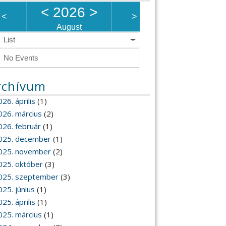
<
2026
>
<
>
August
List
No Events
rchívum
26. április
(1)
026. március
(2)
026. február
(1)
025. december
(1)
025. november
(2)
025. október
(3)
025. szeptember
(3)
025. június
(1)
25. április
(1)
025. március
(1)