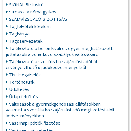
SIGNAL Biztosító
Stressz, a néma gyilkos
SZÁMVÍZSGÁLÓ BIZOTTSÁG
Tagfelvételi kérelem
Tagkártya
Tagszervezetek
Tájékoztató a béren kívüli és egyes meghatározott
juttatásokra vonatkozó szabályok változásáról
Tájékoztató a szociális hozzájárulási adóból
érvényesíthető új adókedvezményekről
Tisztségviselők
Történetünk
Üdültetés
Űrlap feltöltés
Változások a gyermekgondozási ellátásokban,
valamint a szociális hozzájárulási adó megfizetési alóli
kedvezményekben
Vasárnapi pótlék fizetése
Vasárnapi zárvatartás