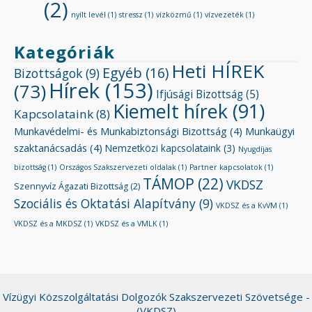
(2)
nyílt levél
(1)
stressz
(1)
vízközmű
(1)
vízvezeték
(1)
Kategóriák
Heti HÍREK
Egyéb
(16)
Bizottságok
(9)
Hírek
(153)
(73)
Ifjúsági Bizottság
(5)
Kiemelt hírek
(91)
Kapcsolataink
(8)
Munkavédelmi- és Munkabiztonsági Bizottság
(4)
Munkaügyi
szaktanácsadás
(4)
Nemzetközi kapcsolataink
(3)
Nyugdíjas
bizottság
(1)
Országos Szakszervezeti oldalak
(1)
Partner kapcsolatok
(1)
TÁMOP
(22)
VKDSZ
Szennyvíz Ágazati Bizottság
(2)
Szociális és Oktatási Alapítvány
(9)
VKDSZ és a KvVM
(1)
VKDSZ és a MKDSZ
(1)
VKDSZ és a VMLK
(1)
Vízügyi Közszolgáltatási Dolgozók Szakszervezeti Szövetsége -
(VKDSZ)