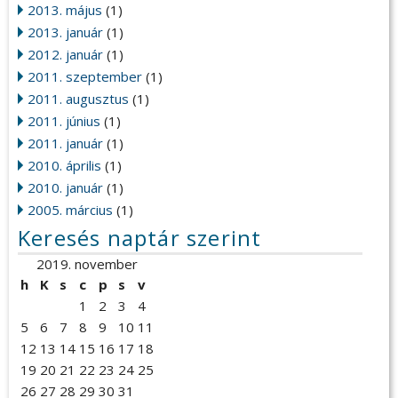
2013. május
(1)
2013. január
(1)
2012. január
(1)
2011. szeptember
(1)
2011. augusztus
(1)
2011. június
(1)
2011. január
(1)
2010. április
(1)
2010. január
(1)
2005. március
(1)
Keresés naptár szerint
2019. november
h
K
s
c
p
s
v
1
2
3
4
5
6
7
8
9
10
11
12
13
14
15
16
17
18
19
20
21
22
23
24
25
26
27
28
29
30
31