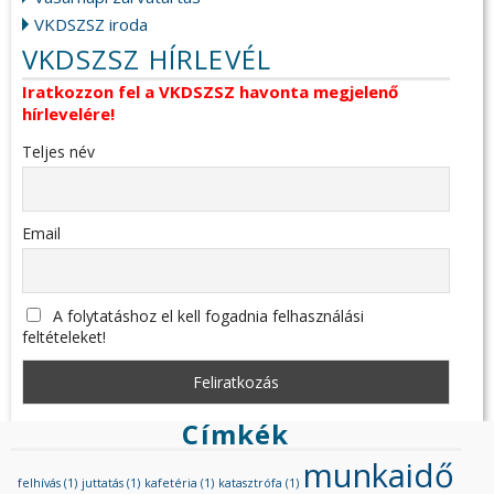
VKDSZSZ iroda
VKDSZSZ HÍRLEVÉL
Iratkozzon fel a VKDSZSZ havonta megjelenő
hírlevelére!
Teljes név
Email
A folytatáshoz el kell fogadnia felhasználási
feltételeket!
Címkék
munkaidő
felhívás
(1)
juttatás
(1)
kafetéria
(1)
katasztrófa
(1)