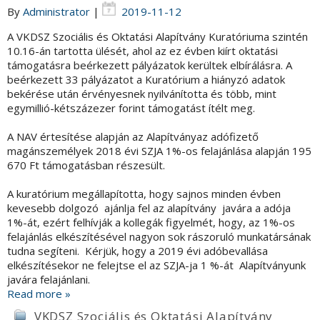
By
Administrator
|
2019-11-12
A VKDSZ Szociális és Oktatási Alapítvány Kuratóriuma szintén
10.16-án tartotta ülését, ahol az ez évben kiírt oktatási
támogatásra beérkezett pályázatok kerültek elbírálásra. A
beérkezett 33 pályázatot a Kuratórium a hiányzó adatok
bekérése után érvényesnek nyilvánította és több, mint
egymillió-kétszázezer forint támogatást ítélt meg.
A NAV értesítése alapján az Alapítványaz adófizető
magánszemélyek 2018 évi SZJA 1%-os felajánlása alapján 195
670 Ft támogatásban részesült.
A kuratórium megállapította, hogy sajnos minden évben
kevesebb dolgozó ajánlja fel az alapítvány javára a adója
1%-át, ezért felhívják a kollegák figyelmét, hogy, az 1%-os
felajánlás elkészítésével nagyon sok rászoruló munkatársának
tudna segíteni. Kérjük, hogy a 2019 évi adóbevallása
elkészítésekor ne felejtse el az SZJA-ja 1 %-át Alapítványunk
javára felajánlani.
Read more »
VKDSZ Szociális és Oktatási Alapítvány