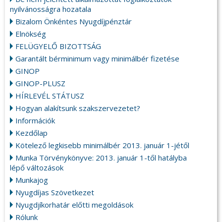
nyilvánosságra hozatala
Bizalom Önkéntes Nyugdíjpénztár
Elnökség
FELÜGYELŐ BIZOTTSÁG
Garantált bérminimum vagy minimálbér fizetése
GINOP
GINOP-PLUSZ
HÍRLEVÉL STÁTUSZ
Hogyan alakítsunk szakszervezetet?
Információk
Kezdőlap
Kötelező legkisebb minimálbér 2013. január 1-jétől
Munka Törvénykönyve: 2013. január 1-től hatályba
lépő változások
Munkajog
Nyugdíjas Szövetkezet
Nyugdjíkorhatár előtti megoldások
Rólunk