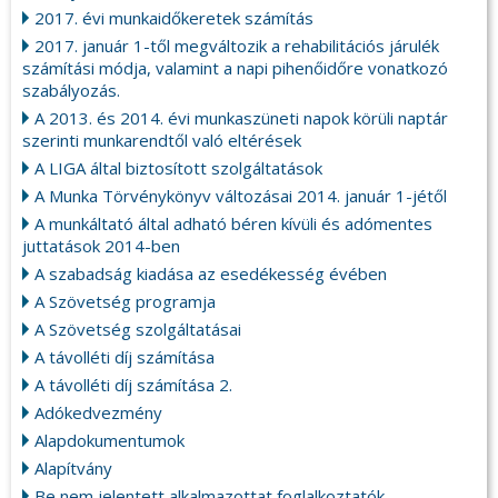
2017. évi munkaidőkeretek számítás
2017. január 1-től megváltozik a rehabilitációs járulék
számítási módja, valamint a napi pihenőidőre vonatkozó
szabályozás.
A 2013. és 2014. évi munkaszüneti napok körüli naptár
szerinti munkarendtől való eltérések
A LIGA által biztosított szolgáltatások
A Munka Törvénykönyv változásai 2014. január 1-jétől
A munkáltató által adható béren kívüli és adómentes
juttatások 2014-ben
A szabadság kiadása az esedékesség évében
A Szövetség programja
A Szövetség szolgáltatásai
A távolléti díj számítása
A távolléti díj számítása 2.
Adókedvezmény
Alapdokumentumok
Alapítvány
Be nem jelentett alkalmazottat foglalkoztatók