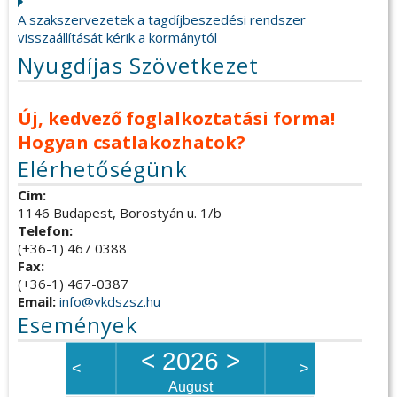
A szakszervezetek a tagdíjbeszedési rendszer
visszaállítását kérik a kormánytól
Nyugdíjas Szövetkezet
Új, kedvező foglalkoztatási forma!
Hogyan csatlakozhatok?
Elérhetőségünk
Cím:
1146 Budapest, Borostyán u. 1/b
Telefon:
(+36-1) 467 0388
Fax:
(+36-1) 467-0387
Email:
info@vkdszsz.hu
Események
<
2026
>
<
>
August