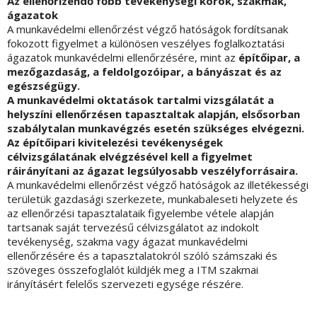
Az ellenőrizendő főbb tevékenységi körök, szakmák,
ágazatok
A munkavédelmi ellenőrzést végző hatóságok fordítsanak
fokozott figyelmet a különösen veszélyes foglalkoztatási
ágazatok munkavédelmi ellenőrzésére, mint az
építőipar, a
mezőgazdaság, a feldolgozóipar, a bányászat és az
egészségügy.
A munkavédelmi oktatások tartalmi vizsgálatát a
helyszíni ellenőrzésen tapasztaltak alapján, elsősorban
szabálytalan munkavégzés esetén szükséges elvégezni.
Az építőipari kivitelezési tevékenységek
célvizsgálatának elvégzésével kell a figyelmet
ráirányítani az ágazat legsúlyosabb veszélyforrásaira.
A munkavédelmi ellenőrzést végző hatóságok az illetékességi
területük gazdasági szerkezete, munkabaleseti helyzete és
az ellenőrzési tapasztalataik figyelembe vétele alapján
tartsanak saját tervezésű célvizsgálatot az indokolt
tevékenység, szakma vagy ágazat munkavédelmi
ellenőrzésére és a tapasztalatokról szóló számszaki és
szöveges összefoglalót küldjék meg a ITM szakmai
irányításért felelős szervezeti egysége részére.