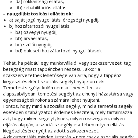
da) rokkantsági ellátás,
db) rehabilitációs ellátás.
– nyugdíjbiztosítási ellátások:
a) saját jogú nyugellátás: öregségi nyugdíj,
b) hozzátartozói nyugellátás:
ba) özvegyi nyugdíj,
bb) árvaellátás,
bc) szülői nyugdíj,
bd) baleseti hozzátartozói nyugellátások.
Tehát, ha például egy munkavállaló, vagy szakszervezeti tag
betegség miatt táppénzben részesül, akkor a
szakszervezetnek lehetősége van arra, hogy a táppénz
kiegészítéseként szociális segélyt nyújtson neki.
Temetési segélyt külön nem kell nevesíteni az
alapszabályban, temetési segélyt az elhunyt házastársa vagy
egyeneságbeli rokona számára lehet nyújtani.
Fontos, hogy mind a szociális segély, mind a temetési segély
esetében szabályzatot érdemes készíteni, mely tartalmazza
azt, hogy milyen segélyt, kinek, milyen összegben, milyen
eljárás alapján, a szociális segély esetében milyen ellátás
kiegészítésére nyújt az adott szakszervezet.
A dokumentálás minden juttatás – nem csak a szociális segély