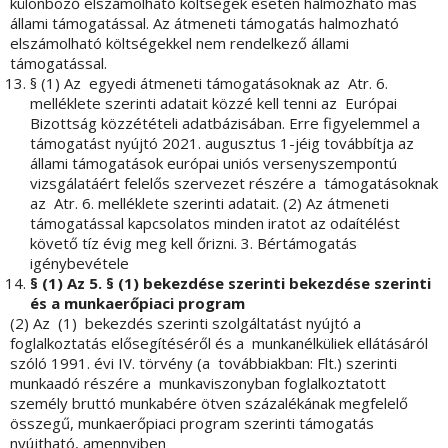
különböző elszámolható költségek esetén halmozható más
állami támogatással. Az átmeneti támogatás halmozható
elszámolható költségekkel nem rendelkező állami
támogatással.
§ (1) Az egyedi átmeneti támogatásoknak az Atr. 6.
melléklete szerinti adatait közzé kell tenni az Európai
Bizottság közzétételi adatbázisában. Erre figyelemmel a
támogatást nyújtó 2021. augusztus 1-jéig továbbítja az
állami támogatások európai uniós versenyszempontú
vizsgálatáért felelős szervezet részére a támogatásoknak
az Atr. 6. melléklete szerinti adatait. (2) Az átmeneti
támogatással kapcsolatos minden iratot az odaítélést
követő tíz évig meg kell őrizni. 3. Bértámogatás
igénybevétele
§ (1) Az 5. § (1) bekezdése szerinti bekezdése szerinti
és a munkaerőpiaci program
(2) Az (1) bekezdés szerinti szolgáltatást nyújtó a
foglalkoztatás elősegítéséről és a munkanélküliek ellátásáról
szóló 1991. évi IV. törvény (a továbbiakban: Flt.) szerinti
munkaadó részére a munkaviszonyban foglalkoztatott
személy bruttó munkabére ötven százalékának megfelelő
összegű, munkaerőpiaci program szerinti támogatás
nyújtható, amennyiben