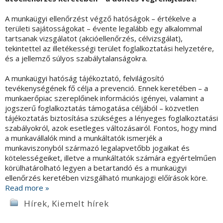
A munkaügyi ellenőrzést végző hatóságok – értékelve a
területi sajátosságokat – évente legalább egy alkalommal
tartsanak vizsgálatot (akcióellenőrzés, célvizsgálat),
tekintettel az illetékességi terület foglalkoztatási helyzetére,
és a jellemző súlyos szabálytalanságokra.
A munkaügyi hatóság tájékoztató, felvilágosító
tevékenységének fő célja a prevenció. Ennek keretében – a
munkaerőpiac szereplőinek információs igényei, valamint a
jogszerű foglalkoztatás támogatása céljából – közvetlen
tájékoztatás biztosítása szükséges a lényeges foglalkoztatási
szabályokról, azok esetleges változásairól. Fontos, hogy mind
a munkavállalók mind a munkáltatók ismerjék a
munkaviszonyból származó legalapvetőbb jogaikat és
kötelességeiket, illetve a munkáltatók számára egyértelműen
körülhatárolható legyen a betartandó és a munkaügyi
ellenőrzés keretében vizsgálható munkajogi előírások köre.
Read more »
Hírek
,
Kiemelt hírek