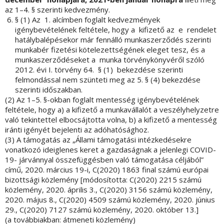
az 1–4. § szerinti kedvezmény.
§ (1) Az 1. alcímben foglalt kedvezmények
igénybevételének feltétele, hogy a kifizető az e rendelet
hatálybalépésekor már fennálló munkaszerződés szerinti
munkabér fizetési kötelezettségének eleget tesz, és a
munkaszerződéseket a munka törvénykönyvéről szóló
2012. évi I. törvény 64. § (1) bekezdése szerinti
felmondással nem szünteti meg az 5. § (4) bekezdése
szerinti időszakban.
(2) Az 1–5. §-okban foglalt mentesség igénybevételének
feltétele, hogy a) a kifizető a munkavállalót a veszélyhelyzetre
való tekintettel elbocsájtotta volna, b) a kifizető a mentesség
iránti igényét bejelenti az adóhatósághoz.
(3) A támogatás az „Állami támogatási intézkedésekre
vonatkozó ideiglenes keret a gazdaságnak a jelenlegi COVID-
19- járvánnyal összefüggésben való támogatása céljából”
című, 2020. március 19-i, C(2020) 1863 final számú európai
bizottsági közlemény [módosította: C(2020) 2215 számú
közlemény, 2020. április 3., C(2020) 3156 számú közlemény,
2020. május 8., C(2020) 4509 számú közlemény, 2020. június
29., C(2020) 7127 számú közlemény, 2020. október 13.]
(a továbbiakban: átmeneti közlemény)