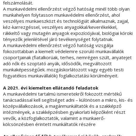
felszámolását.
A munkavédelmi ellenőrzést végző hatóság minél több olyan
munkahelyen folytasson munkavédelmi ellenőrzést, ahol
veszélyes munkaeszközt és technológiát alkalmaznak, zajjal,
kéz-karrezgéssel, veszélyes anyagokkal/keverékekkel,
rákkeltő vagy mutagén anyagok expozíciójával, biológiai kóroki
tényezők jelenlétével járó tevékenységet folytatnak.
A munkavédelmi ellenőrzést végző hatóság vizsgálja
fokozottabban a kiemelt védelemre szoruló munkavállalók
csoportjainak (fiatalkorúak, terhes, nemrégen szült, anyatejet
adó nők és szoptató anyák, idősödők, megváltozott
munkaképességűek. mozgáskorlátozott vagy egyéb testi
fogyatékos munkavállalók) foglalkoztatási körülményeit.
A 2021. évi kiemelten ellátandó feladatok
A munkavédelmi tartalmú ismeretekről fokozott mértékű
tanácsadással kell segítséget adni – különösen a mikro, kis- és
középvállalkozások, a magánmunkáltatók és a szakképző
intézmények, a szakképzésben gyakorlati képzőként részt
vevők, a közfoglalkoztatók, valamint a munkaerő-
kölcsönzésben érintett munkáltatók részére