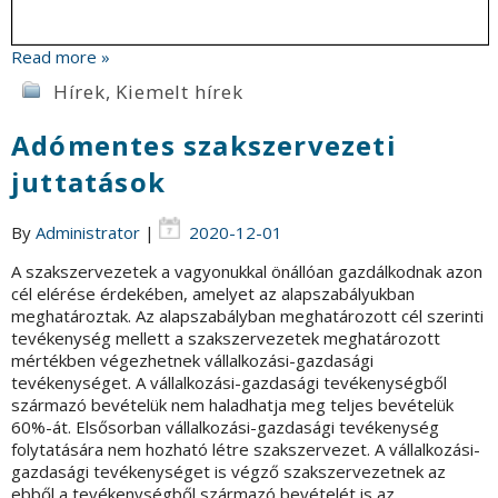
Read more »
Hírek
,
Kiemelt hírek
Adómentes szakszervezeti
juttatások
By
Administrator
|
2020-12-01
A szakszervezetek a vagyonukkal önállóan gazdálkodnak azon
cél elérése érdekében, amelyet az alapszabályukban
meghatároztak. Az alapszabályban meghatározott cél szerinti
tevékenység mellett a szakszervezetek meghatározott
mértékben végezhetnek vállalkozási-gazdasági
tevékenységet. A vállalkozási-gazdasági tevékenységből
származó bevételük nem haladhatja meg teljes bevételük
60%-át. Elsősorban vállalkozási-gazdasági tevékenység
folytatására nem hozható létre szakszervezet. A vállalkozási-
gazdasági tevékenységet is végző szakszervezetnek az
ebből a tevékenységből származó bevételét is az