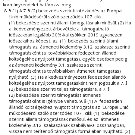
kormányrendelet határozza meg.
§ (1) A 7. § (2) bekezdés szerinti intézkedés az Európai
Unió működéséről szóló szerződés 107. cikk
(1) bekezdése szerinti állami támogatásnak minősül. (2) Ha
a kedvezményezett árbevétele a támogatható
időszakban legalább 30%-kal csökken 2019 ugyanezen
időszakához képest, az (1) bekezdés szerinti állami
támogatás az átmeneti közlemény 3.12. szakasza szerinti
támogatásként (a továbbiakban: fedezetlen állandó
költségekhez nyújtott támogatás), egyéb esetben pedig
az átmeneti közlemény 3.1. szakasza szerinti
támogatásként (a továbbiakban: átmeneti támogatás)
nyújtható. (3) Ha a kedvezményezett fedezetlen állandó
költségekhez nyújtott támogatásként nem jogosult a 7. §
(2) bekezdése szerinti teljes támogatásra, a 7. §
(2) bekezdése szerinti támogatást átmeneti
támogatásként is igénybe veheti. 9. § (1) A fedezetlen
állandó költségekhez nyújtott támogatás az Európai Unió
működéséről szóló szerződés 107. cikk (1) bekezdése
szerinti állami támogatásnak minősül, és az átmeneti
közlemény 3.12. szakaszának szabályaival összhangban,
vissza nem térítendő támogatás formájában nyújtható. (2)