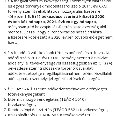
§ A megváltozott munkaképességű személyek ellátásairól
és egyes törvények módosításáról szóló 2011. évi CXCI.
törvény szerint rehabilitációs hozzájárulás fizetésre
kötelezett
5. § (1) bekezdése szerinti kifizető 2020.
évben két hónapra, 2021. évben egy hónapra,
arányosan jutó hozzájárulás-fizetési kötelezettség alól
mentesül, azzal, hogy a rehabilitációs hozzájárulásra
a fizetésre kötelezett a 2020. évben további előleget nem
fizet.
§ A kisadózó vállalkozások tételes adójáról és a kisvállalati
adóról szóló 2012. évi CXLVII. törvény szerinti kisvállalati
adóalany, e tevékenységével összefüggésben az 5. § (4)
bekezdése szerinti időszakra történő kisvállalati
adókötelezettsége megállapításánál nem tekinti kisvállalati
adóalapnak a személyi jellegű kifizetések összegét.
§ (1) Az 1–4. § szerinti adókedvezményekre a tényleges
főtevékenységeként
Éttermi, mozgó vendéglátás (TEÁOR 5610)
tevékenységet,
Rendezvényi étkeztetés (TEÁOR 5621) tevékenységet,
Italszolgáltatás (TEÁOR 5630) tevékenységet,