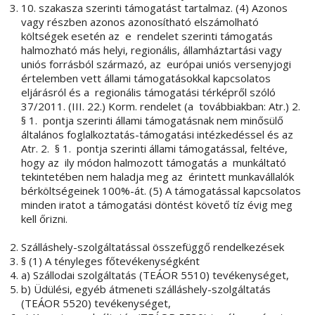
10. szakasza szerinti támogatást tartalmaz. (4) Azonos
vagy részben azonos azonosítható elszámolható
költségek esetén az e rendelet szerinti támogatás
halmozható más helyi, regionális, államháztartási vagy
uniós forrásból származó, az európai uniós versenyjogi
értelemben vett állami támogatásokkal kapcsolatos
eljárásról és a regionális támogatási térképről szóló
37/2011. (III. 22.) Korm. rendelet (a továbbiakban: Atr.) 2.
§ 1. pontja szerinti állami támogatásnak nem minősülő
általános foglalkoztatás-támogatási intézkedéssel és az
Atr. 2. § 1. pontja szerinti állami támogatással, feltéve,
hogy az ily módon halmozott támogatás a munkáltató
tekintetében nem haladja meg az érintett munkavállalók
bérköltségeinek 100%-át. (5) A támogatással kapcsolatos
minden iratot a támogatási döntést követő tíz évig meg
kell őrizni.
Szálláshely-szolgáltatással összefüggő rendelkezések
§ (1) A tényleges főtevékenységként
a) Szállodai szolgáltatás (TEÁOR 5510) tevékenységet,
b) Üdülési, egyéb átmeneti szálláshely-szolgáltatás
(TEÁOR 5520) tevékenységet,