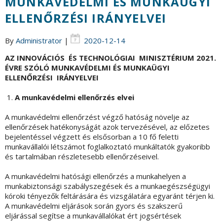
MUNKAVÉDELMI ÉS MUNKAÜGYI
ELLENŐRZÉSI IRÁNYELVEI
By
Administrator
|
2020-12-14
AZ INNOVÁCIÓS ÉS TECHNOLÓGIAI MINISZTÉRIUM 2021.
ÉVRE SZÓLÓ MUNKAVÉDELMI ÉS MUNKAÜGYI
ELLENŐRZÉSI IRÁNYELVEI
A munkavédelmi ellenőrzés elvei
A munkavédelmi ellenőrzést végző hatóság növelje az
ellenőrzések hatékonyságát azok tervezésével, az előzetes
bejelentéssel végzett és elsősorban a 10 fő feletti
munkavállalói létszámot foglalkoztató munkáltatók gyakoribb
és tartalmában részletesebb ellenőrzéseivel.
A munkavédelmi hatósági ellenőrzés a munkahelyen a
munkabiztonsági szabályszegések és a munkaegészségügyi
kóroki tényezők feltárására és vizsgálatára egyaránt térjen ki.
A munkavédelmi eljárások során gyors és szakszerű
eljárással segítse a munkavállalókat ért jogsértések