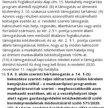
Nemzeti Foglalkoztatási Alap cím, 15. Munkahely-megtartási
program alcímből nyújtható. (8) A támogatás az átmeneti
közlemény 3. 10. szakasza szerinti támogatást tartalmaz. (9)
Azonos vagy részben azonos azonosítható elszámolható
költségek esetén az e rendelet szerinti támogatás
halmozható más helyi, regionális, államháztartási vagy uniós
forrásból származó, az Atr. 2. § 1. pontja szerinti állami
támogatásnak nem minősülő általános foglalkoztatás-
támogatási intézkedéssel, és az Atr. 2. § 1. pontja szerinti
állami támogatással, feltéve, hogy az ily módon halmozott
támogatás a munkáltató tekintetében nem haladja meg
az érintett munkavállalók bérköltségeinek 100%-át.
(10) A támogatással kapcsolatos minden iratot a támogatási
döntést követő tíz évig meg kell őrizni. A rendelet 2020.
november 11. napján lép hatályba.
§ A 3. alcím szerinti bértámogatás a 14. § (5)
bekezdése szerinti teljes időtartamra külön kérelem
benyújtása nélkül – a munkaerőpiaci programban
meghatározottak szerint – meghosszabbodik azon
munkaadó esetében, aki a) a veszélyhelyzet ideje
alatt egyes gazdaságvédelmi intézkedésekről szóló
kormányrendeletek módosításáról szóló 571/2020.
(XII. 9.) Korm. rendelet hatálybalépése előtt nyújtott