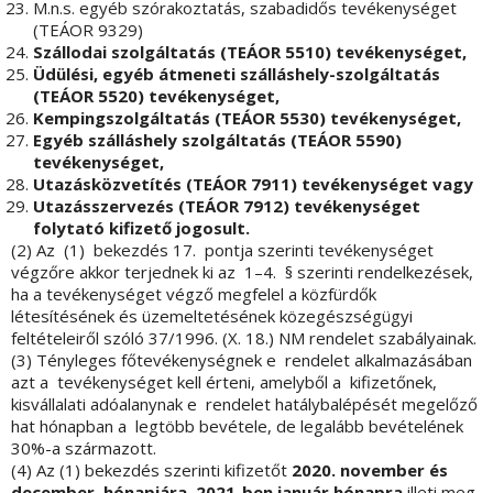
M.n.s. egyéb szórakoztatás, szabadidős tevékenységet
(TEÁOR 9329)
Szállodai szolgáltatás (TEÁOR 5510) tevékenységet,
Üdülési, egyéb átmeneti szálláshely-szolgáltatás
(TEÁOR 5520) tevékenységet,
Kempingszolgáltatás (TEÁOR 5530) tevékenységet,
Egyéb szálláshely szolgáltatás (TEÁOR 5590)
tevékenységet,
Utazásközvetítés (TEÁOR 7911) tevékenységet vagy
Utazásszervezés (TEÁOR 7912) tevékenységet
folytató kifizető jogosult.
(2) Az (1) bekezdés 17. pontja szerinti tevékenységet
végzőre akkor terjednek ki az 1–4. § szerinti rendelkezések,
ha a tevékenységet végző megfelel a közfürdők
létesítésének és üzemeltetésének közegészségügyi
feltételeiről szóló 37/1996. (X. 18.) NM rendelet szabályainak.
(3) Tényleges főtevékenységnek e rendelet alkalmazásában
azt a tevékenységet kell érteni, amelyből a kifizetőnek,
kisvállalati adóalanynak e rendelet hatálybalépését megelőző
hat hónapban a legtöbb bevétele, de legalább bevételének
30%-a származott.
(4) Az (1) bekezdés szerinti kifizetőt
2020. november és
december hónapjára, 2021-ben január hónapra
illeti meg