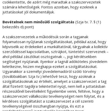
csökkentette, de azért még maradtak a szakszervezetek
számára lehetőségek. Fontos azonban, hogy ezeknek a
juttatásokat jól dokumentáljuk.
Bevételnek nem minősülő szolgáltatás
(Szja tv. 7. § (1)
bekezdés d) pont)
A szakszervezetek a működésük során a tagjainak
folyamatosan nyűjtanak szolgáltatásokat, például azzal, hogy
képviselik az érdekeiket a munkáltatónál, tárgyalnak a kollektív
szerződéssel kapcsolatban, sztrájkot, tüntetést szerveznek –
ahol például zászlókat osztogatnak –, jogi kérdésekben
segítséget nyújtanak. Ilyenkor a tagnál adóköteles jövedelem
keletkezne, hiszen megkapja ezeket a szolgáltatásokat.
Ugyanakkor a személyi jövedelemadóról szóló törvény
(továbbiakban: Szja tv.) lehetővé teszi, hogy azoknak a
szolgáltatásoknak az értékét, amelyet a szakszervezet a tag
által fizetett tagdíjra tekintettel nyújt, nem kell a juttatásban
részesülőnél bevételként figyelembe venni, feltéve, hogy a
szakszervezet vállalkozási tevékenységet nem folytat, és a
kérdéses szolgáltatást a szakszervezet a cél szerinti
tevékenységével összhangban nyújtja, és ezt a
rendeltetésszerű joggyakorlás keretében teszi.