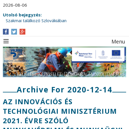
2026-08-06
Utolsó bejegyzés:
Szakmai találkozó Szlovákiában
Ünnepi választmányi értekezletet tartott a
VKDSZ a Víz Világnapja alkalmából
Menu
Archive For 2020-12-14
AZ INNOVÁCIÓS ÉS
TECHNOLÓGIAI MINISZTÉRIUM
2021. ÉVRE SZÓLÓ