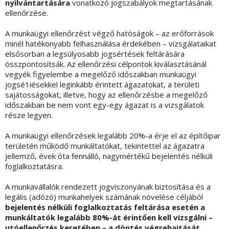
nyilvántartására
vonatkozó jogszabályok megtartásának
ellenőrzése.
A munkaügyi ellenőrzést végző hatóságok – az erőforrások
minél hatékonyabb felhasználása érdekében – vizsgálataikat
elsősorban a legsúlyosabb jogsértések feltárására
összpontosítsák. Az ellenőrzési célpontok kiválasztásánál
vegyék figyelembe a megelőző időszakban munkaügyi
jogsé1iésekkel leginkább érintett ágazatokat, a területi
sajátosságokat, illetve, hogy az ellenőrzésbe a megelőző
időszakban be nem vont egy-egy ágazat is a vizsgálatok
része legyen.
A munkaügyi ellenőrzések legalább 20%-a érje el az építőipar
területén működő munkáltatókat, tekintettel az ágazatra
jellemző, évek óta fennálló, nagymértékű bejelentés nélküli
foglalkoztatásra.
A munkavállalók rendezett jogviszonyának biztosítása és a
legális (adózó) munkahelyek számának növelése céljából
bejelentés nélküli foglalkoztatás feltárása esetén a
munkáltatók legalább 80%-át érintően kell vizsgálni –
utóellenőrzés keretében – a döntés végrehajtását.