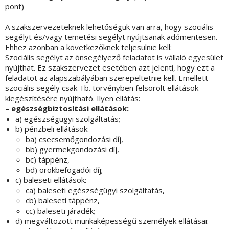
pont)
A szakszervezeteknek lehetőségük van arra, hogy szociális
segélyt és/vagy temetési segélyt nyújtsanak adómentesen.
Ehhez azonban a következőknek teljesülnie kell:
Szociális segélyt az önsegélyező feladatot is vállaló egyesület
nyújthat. Ez szakszervezet esetében azt jelenti, hogy ezt a
feladatot az alapszabályában szerepeltetnie kell. Emellett
szociális segély csak Tb. törvényben felsorolt ellátások
kiegészítésére nyújtható. Ilyen ellátás:
– egészségbiztosítási ellátások:
a) egészségügyi szolgáltatás;
b) pénzbeli ellátások:
ba) csecsemőgondozási díj,
bb) gyermekgondozási díj,
bc) táppénz,
bd) örökbefogadói díj;
c) baleseti ellátások:
ca) baleseti egészségügyi szolgáltatás,
cb) baleseti táppénz,
cc) baleseti járadék;
d) megváltozott munkaképességű személyek ellátásai: