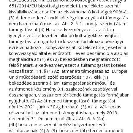
651/2014/EU bizottsági rendelet I. melléklete szerinti
kisvállalkozások esetén az elszámolható költségek 90%-át.
(3) A fedezetlen állandó költségekhez nyújtott támogatás
nem halmozható más, az Atr. 2. § 1. pontja szerinti állami
támogatással. (4) Ha a kedvezményezett az általa
igénybe vett fedezetlen állandó költségekhez nyújtott
támogatás támogatható időszakát tartalmazó pénzügyi
évre vonatkozó – könyvvizsgálati kötelezettség esetén a
könyvvizsgáló által ellenőrzött – éves beszámolója alapján
meghaladta az (1) és (2) bekezdésben meghatározott
felső határt, a kedvezményezett a túltámogatást köteles
visszafizetni. 11. § (1) Az átmeneti támogatás az Európai
Unió működéséről szóló szerződés 107. cikk (1)
bekezdése szerinti állami támogatásnak minősül, és
az átmeneti közlemény 3.1. szakaszának szabályaival
összhangban, vissza nem térítendő támogatás formájában
nyújtható. (2) Az átmeneti támogatásról támogatási
döntés 2021. június 30-ig hozható. (3) Az a vállalkozás
részesülhet az átmeneti támogatásban, amely 2019.
december 31-én nem minősült az Atr. 6. § (4a)–
(4b) bekezdése szerinti nehéz helyzetben levő
vállalkozásnak. (4) A (3) bekezdéstől eltérően átmeneti