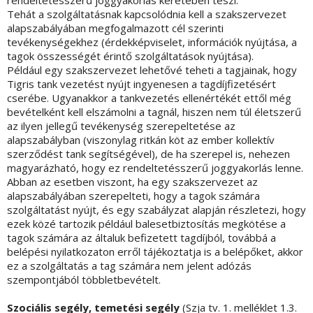
Tehát a szolgáltatásnak kapcsolódnia kell a szakszervezet
alapszabályában megfogalmazott cél szerinti
tevékenységekhez (érdekképviselet, információk nyújtása, a
tagok összességét érintő szolgáltatások nyújtása).
Például egy szakszervezet lehetővé teheti a tagjainak, hogy
Tigris tank vezetést nyújt ingyenesen a tagdíjfizetésért
cserébe. Ugyanakkor a tankvezetés ellenértékét ettől még
bevételként kell elszámolni a tagnál, hiszen nem túl életszerű
az ilyen jellegű tevékenység szerepeltetése az
alapszabályban (viszonylag ritkán köt az ember kollektív
szerződést tank segítségével), de ha szerepel is, nehezen
magyarázható, hogy ez rendeltetésszerű joggyakorlás lenne.
Abban az esetben viszont, ha egy szakszervezet az
alapszabályában szerepelteti, hogy a tagok számára
szolgáltatást nyújt, és egy szabályzat alapján részletezi, hogy
ezek közé tartozik például balesetbiztosítás megkötése a
tagok számára az általuk befizetett tagdíjból, továbbá a
belépési nyilatkozaton erről tájékoztatja is a belépőket, akkor
ez a szolgáltatás a tag számára nem jelent adózás
szempontjából többletbevételt.
Szociális segély, temetési segély
(Szja tv. 1. melléklet 1.3.