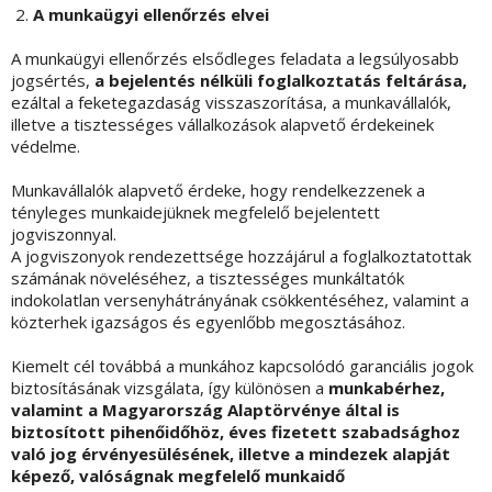
A munkaügyi ellenőrzés elvei
A munkaügyi ellenőrzés elsődleges feladata a legsúlyosabb
jogsértés,
a bejelentés nélküli foglalkoztatás feltárása,
ezáltal a feketegazdaság visszaszorítása, a munkavállalók,
illetve a tisztességes vállalkozások alapvető érdekeinek
védelme.
Munkavállalók alapvető érdeke, hogy rendelkezzenek a
tényleges munkaidejüknek megfelelő bejelentett
jogviszonnyal.
A jogviszonyok rendezettsége hozzájárul a foglalkoztatottak
számának növeléséhez, a tisztességes munkáltatók
indokolatlan versenyhátrányának csökkentéséhez, valamint a
közterhek igazságos és egyenlőbb megosztásához.
Kiemelt cél továbbá a munkához kapcsolódó garanciális jogok
biztosításának vizsgálata, így különösen a
munkabérhez,
valamint a Magyarország Alaptörvénye által is
biztosított pihenőidőhöz, éves fizetett szabadsághoz
való jog érvényesülésének, illetve a mindezek alapját
képező, valóságnak megfelelő munkaidő