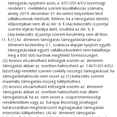
támogatás nyújtható azon, a 651/2014/EU bizottsági
rendelet I. melléklete szerinti kisvállalkozás számára,
amely 2019. december 31-én nehéz helyzetben lévő
vállalkozásnak minősült, feltéve, ha a támogatási döntés
időpontjában nem áll az Atr. 6. § (4a) bekezdés c) pontja
szerinti eljárás hatálya alatt, továbbá az Atr. 6. §
(4a) bekezdés d) pontja szerinti körülmény sem áll fenn.
§ (1) Az átmeneti támogatás támogatástartalma az
átmeneti közlemény 3.1. szakasza alapján nyújtott egyéb
támogatásokkal együtt vállalkozásonként nem haladhatja
meg a 800 000 eurónak megfelelő forintösszeget.
(2) Azonos elszámolható költségek esetén az átmeneti
támogatás abban az esetben halmozható az 1407/2014/EU
bizottsági rendelet szerinti csekély összegű támogatással, ha
támogatáshalmozás nem vezet az (1) bekezdés szerinti
maximális támogatási összeg túllépéséhez.
(3) Azonos elszámolható költségek esetén az átmeneti
támogatás abban az esetben halmozható más állami
támogatással, ha az nem vezet a csoportmentességi
rendeletekben vagy az Európai Bizottság jóváhagyó
határozatában meghatározott legmagasabb támogatási
intenzitás túllépéséhez. (4) Az átmeneti támogatás