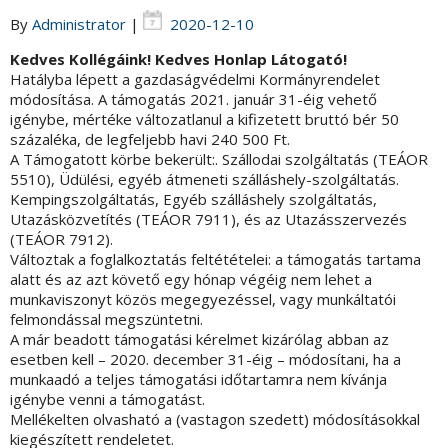
By
Administrator
|
2020-12-10
Kedves Kollégáink! Kedves Honlap Látogató!
Hatályba lépett a gazdaságvédelmi Kormányrendelet
módosítása. A támogatás 2021. január 31-éig vehető
igénybe, mértéke változatlanul a kifizetett bruttó bér 50
százaléka, de legfeljebb havi 240 500 Ft.
A Támogatott körbe bekerült:. Szállodai szolgáltatás (TEÁOR
5510), Üdülési, egyéb átmeneti szálláshely-szolgáltatás.
Kempingszolgáltatás, Egyéb szálláshely szolgáltatás,
Utazásközvetítés (TEÁOR 7911), és az Utazásszervezés
(TEÁOR 7912).
Változtak a foglalkoztatás feltétételei: a támogatás tartama
alatt és az azt követő egy hónap végéig nem lehet a
munkaviszonyt közös megegyezéssel, vagy munkáltatói
felmondással megszüntetni.
A már beadott támogatási kérelmet kizárólag abban az
esetben kell – 2020. december 31-éig – módosítani, ha a
munkaadó a teljes támogatási időtartamra nem kívánja
igénybe venni a támogatást.
Mellékelten olvasható a (vastagon szedett) módosításokkal
kiegészített rendeletet.