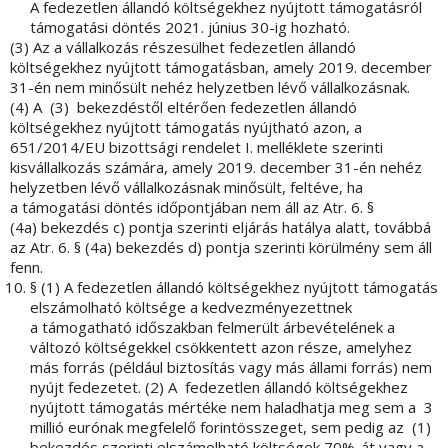
A fedezetlen állandó költségekhez nyújtott támogatásról
támogatási döntés 2021. június 30-ig hozható.
(3) Az a vállalkozás részesülhet fedezetlen állandó
költségekhez nyújtott támogatásban, amely 2019. december
31-én nem minősült nehéz helyzetben lévő vállalkozásnak.
(4) A (3) bekezdéstől eltérően fedezetlen állandó
költségekhez nyújtott támogatás nyújtható azon, a
651/2014/EU bizottsági rendelet I. melléklete szerinti
kisvállalkozás számára, amely 2019. december 31-én nehéz
helyzetben lévő vállalkozásnak minősült, feltéve, ha
a támogatási döntés időpontjában nem áll az Atr. 6. §
(4a) bekezdés c) pontja szerinti eljárás hatálya alatt, továbbá
az Atr. 6. § (4a) bekezdés d) pontja szerinti körülmény sem áll
fenn.
§ (1) A fedezetlen állandó költségekhez nyújtott támogatás
elszámolható költsége a kedvezményezettnek
a támogatható időszakban felmerült árbevételének a
változó költségekkel csökkentett azon része, amelyhez
más forrás (például biztosítás vagy más állami forrás) nem
nyújt fedezetet. (2) A fedezetlen állandó költségekhez
nyújtott támogatás mértéke nem haladhatja meg sem a 3
millió eurónak megfelelő forintösszeget, sem pedig az (1)
bekezdés szerinti elszámolható költségek 70%-át vagy a