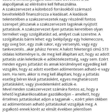
alapcéljainak az elérésére kell felhasználnia.
A szakszervezet a különböző forrásokból származó
bevételekből finanszírozza a kiadásait. A kiadások
tekintetében a szakszervezetek nagy részénél fontos
szerepet játszanak a szakszervezeti tagoknak nyújtott
juttatások. A szakszervezet ilyen juttatás keretében olyan
terméket vagy szolgáltatást ad, amilyet csak szeretne. A
szolgáltatás bármi lehet: egy belépőjegy egy hokimeccsre,
egy üveg bor, egy zsák cukor, egy versenyló, vagy egy
tankvezetés…akár Juhász Ferenc A halott feketerigó című 573
oldalas költeménye is, de meg kell állapítani azt, hogy az adott
juttatás után keletkezik-e adókötelezettség, vagy sem. Ezért
minden egyes juttatást és annak körülményeit egyedileg kell
vizsgálni, hogy az adott esetben adómentesen adható-e vagy
sem. Ha nem, akkor is meg kell állapítani, hogy a juttatás
esetleg béren kívüli juttatásként, egyes meghatározott
juttatásként, vagy jövedelemként adózik-e.
Mivel minden szakszervezet számára fontos az, hogy a
lehető legtakarékosabban gazdálkodjon – amellett, hogy
értelmes juttatásokat adjon a tagjainak –, ezért jelen cikkben
az adómentesen adható juttatásokat vizsgáljuk meg. A
jogalkotó ennek körét az elmúlt években jelentősen