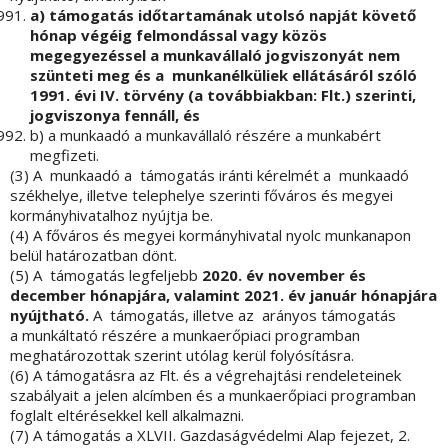
a) támogatás időtartamának utolsó napját követő
hónap végéig felmondással vagy közös
megegyezéssel a munkavállaló jogviszonyát nem
szünteti meg és a munkanélküliek ellátásáról szóló
1991. évi IV. törvény (a továbbiakban: Flt.) szerinti,
jogviszonya fennáll, és
b) a munkaadó a munkavállaló részére a munkabért
megfizeti.
(3) A munkaadó a támogatás iránti kérelmét a munkaadó
székhelye, illetve telephelye szerinti főváros és megyei
kormányhivatalhoz nyújtja be.
(4) A főváros és megyei kormányhivatal nyolc munkanapon
belül határozatban dönt.
(5) A támogatás legfeljebb
2020. év november és
december hónapjára, valamint 2021. év január hónapjára
nyújtható.
A támogatás, illetve az arányos támogatás
a munkáltató részére a munkaerőpiaci programban
meghatározottak szerint utólag kerül folyósításra.
(6) A támogatásra az Flt. és a végrehajtási rendeleteinek
szabályait a jelen alcímben és a munkaerőpiaci programban
foglalt eltérésekkel kell alkalmazni.
(7) A támogatás a XLVII. Gazdaságvédelmi Alap fejezet, 2.