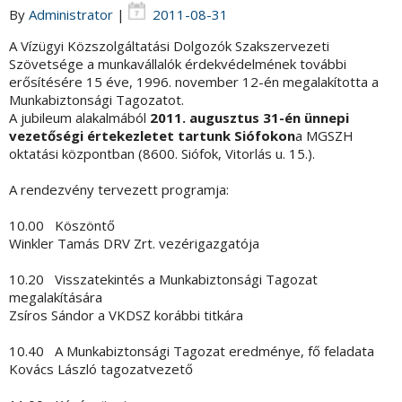
By
Administrator
|
2011-08-31
A Vízügyi Közszolgáltatási Dolgozók Szakszervezeti
Szövetsége a munkavállalók érdekvédelmének további
erősítésére 15 éve, 1996. november 12-én megalakította a
Munkabiztonsági Tagozatot.
A jubileum alakalmából
2011. augusztus 31-én ünnepi
vezetőségi értekezletet tartunk Siófokon
a MGSZH
oktatási központban (8600. Siófok, Vitorlás u. 15.).
A rendezvény tervezett programja:
10.00 Köszöntő
Winkler Tamás DRV Zrt. vezérigazgatója
10.20 Visszatekintés a Munkabiztonsági Tagozat
megalakítására
Zsíros Sándor a VKDSZ korábbi titkára
10.40 A Munkabiztonsági Tagozat eredménye, fő feladata
Kovács László tagozatvezető