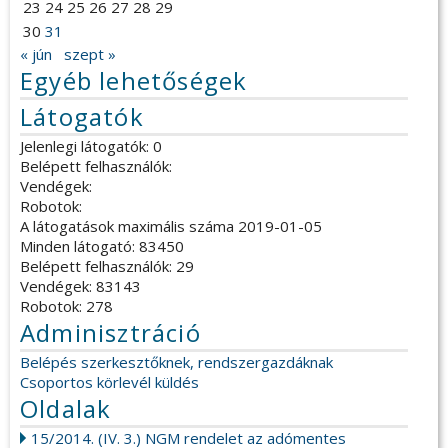
23
24
25
26
27
28
29
30
31
« jún
szept »
Egyéb lehetőségek
Látogatók
Jelenlegi látogatók: 0
Belépett felhasználók:
Vendégek:
Robotok:
A látogatások maximális száma 2019-01-05
Minden látogató: 83450
Belépett felhasználók: 29
Vendégek: 83143
Robotok: 278
Adminisztráció
Belépés szerkesztőknek, rendszergazdáknak
Csoportos körlevél küldés
Oldalak
15/2014. (IV. 3.) NGM rendelet az adómentes