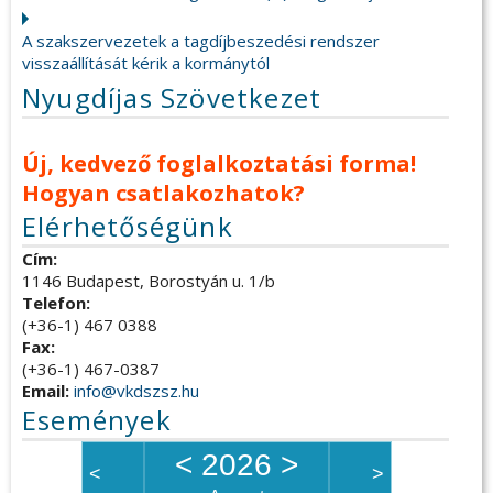
A szakszervezetek a tagdíjbeszedési rendszer
visszaállítását kérik a kormánytól
Nyugdíjas Szövetkezet
Új, kedvező foglalkoztatási forma!
Hogyan csatlakozhatok?
Elérhetőségünk
Cím:
1146 Budapest, Borostyán u. 1/b
Telefon:
(+36-1) 467 0388
Fax:
(+36-1) 467-0387
Email:
info@vkdszsz.hu
Események
<
2026
>
<
>