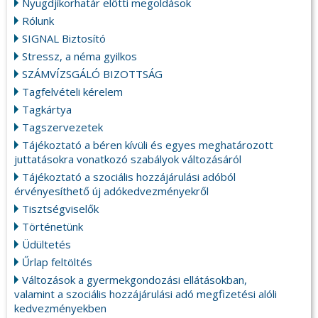
Nyugdjíkorhatár előtti megoldások
Rólunk
SIGNAL Biztosító
Stressz, a néma gyilkos
SZÁMVÍZSGÁLÓ BIZOTTSÁG
Tagfelvételi kérelem
Tagkártya
Tagszervezetek
Tájékoztató a béren kívüli és egyes meghatározott
juttatásokra vonatkozó szabályok változásáról
Tájékoztató a szociális hozzájárulási adóból
érvényesíthető új adókedvezményekről
Tisztségviselők
Történetünk
Üdültetés
Űrlap feltöltés
Változások a gyermekgondozási ellátásokban,
valamint a szociális hozzájárulási adó megfizetési alóli
kedvezményekben