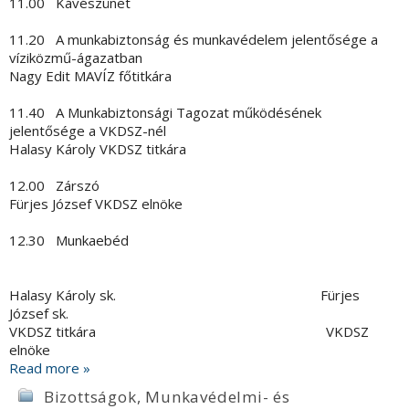
11.00 Kávészünet
11.20 A munkabiztonság és munkavédelem jelentősége a
víziközmű-ágazatban
Nagy Edit MAVÍZ főtitkára
11.40 A Munkabiztonsági Tagozat működésének
jelentősége a VKDSZ-nél
Halasy Károly VKDSZ titkára
12.00 Zárszó
Fürjes József VKDSZ elnöke
12.30 Munkaebéd
Halasy Károly sk. Fürjes
József sk.
VKDSZ titkára VKDSZ
elnöke
Read more »
Bizottságok
,
Munkavédelmi- és