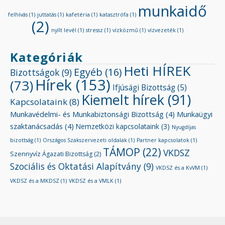
munkaidő
felhívás
(1)
juttatás
(1)
kafetéria
(1)
katasztrófa
(1)
(2)
nyílt levél
(1)
stressz
(1)
vízközmű
(1)
vízvezeték
(1)
Kategóriák
Heti HÍREK
Egyéb
(16)
Bizottságok
(9)
Hírek
(153)
(73)
Ifjúsági Bizottság
(5)
Kiemelt hírek
(91)
Kapcsolataink
(8)
Munkavédelmi- és Munkabiztonsági Bizottság
(4)
Munkaügyi
szaktanácsadás
(4)
Nemzetközi kapcsolataink
(3)
Nyugdíjas
bizottság
(1)
Országos Szakszervezeti oldalak
(1)
Partner kapcsolatok
(1)
TÁMOP
(22)
VKDSZ
Szennyvíz Ágazati Bizottság
(2)
Szociális és Oktatási Alapítvány
(9)
VKDSZ és a KvVM
(1)
VKDSZ és a MKDSZ
(1)
VKDSZ és a VMLK
(1)