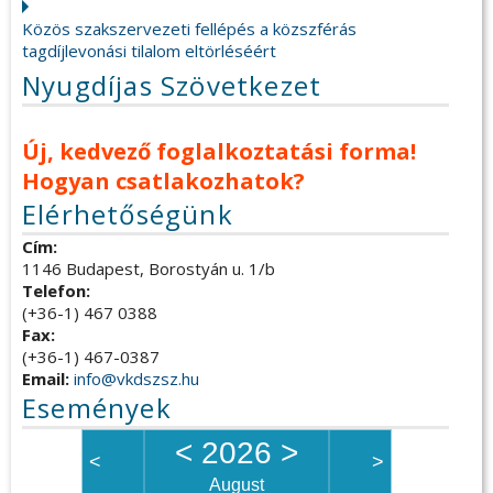
Közös szakszervezeti fellépés a közszférás
tagdíjlevonási tilalom eltörléséért
Nyugdíjas Szövetkezet
Új, kedvező foglalkoztatási forma!
Hogyan csatlakozhatok?
Elérhetőségünk
Cím:
1146 Budapest, Borostyán u. 1/b
Telefon:
(+36-1) 467 0388
Fax:
(+36-1) 467-0387
Email:
info@vkdszsz.hu
Események
<
2026
>
<
>
August