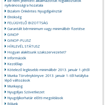
Be nem jelentett alkalmazottat foglalkoztatók
nyilvánosságra hozatala
Bizalom Önkéntes Nyugdíjpénztár
Elnökség
FELÜGYELŐ BIZOTTSÁG
Garantált bérminimum vagy minimálbér fizetése
GINOP
GINOP-PLUSZ
HÍRLEVÉL STÁTUSZ
Hogyan alakítsunk szakszervezetet?
Információk
Kezdőlap
Kötelező legkisebb minimálbér 2013. január 1-jétől
Munka Törvénykönyve: 2013. január 1-től hatályba
lépő változások
Munkajog
Nyugdíjas Szövetkezet
Nyugdjíkorhatár előtti megoldások
Rólunk