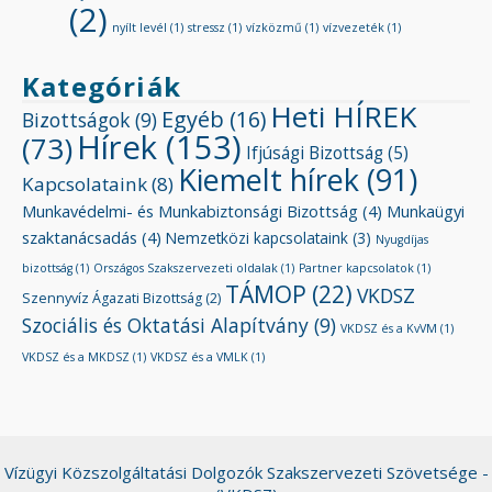
(2)
nyílt levél
(1)
stressz
(1)
vízközmű
(1)
vízvezeték
(1)
Kategóriák
Heti HÍREK
Egyéb
(16)
Bizottságok
(9)
Hírek
(153)
(73)
Ifjúsági Bizottság
(5)
Kiemelt hírek
(91)
Kapcsolataink
(8)
Munkavédelmi- és Munkabiztonsági Bizottság
(4)
Munkaügyi
szaktanácsadás
(4)
Nemzetközi kapcsolataink
(3)
Nyugdíjas
bizottság
(1)
Országos Szakszervezeti oldalak
(1)
Partner kapcsolatok
(1)
TÁMOP
(22)
VKDSZ
Szennyvíz Ágazati Bizottság
(2)
Szociális és Oktatási Alapítvány
(9)
VKDSZ és a KvVM
(1)
VKDSZ és a MKDSZ
(1)
VKDSZ és a VMLK
(1)
Vízügyi Közszolgáltatási Dolgozók Szakszervezeti Szövetsége -