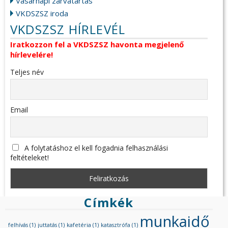
Vasárnapi zárvatartás
VKDSZSZ iroda
VKDSZSZ HÍRLEVÉL
Iratkozzon fel a VKDSZSZ havonta megjelenő
hírlevelére!
Teljes név
Email
A folytatáshoz el kell fogadnia felhasználási
feltételeket!
Címkék
munkaidő
felhívás
(1)
juttatás
(1)
kafetéria
(1)
katasztrófa
(1)