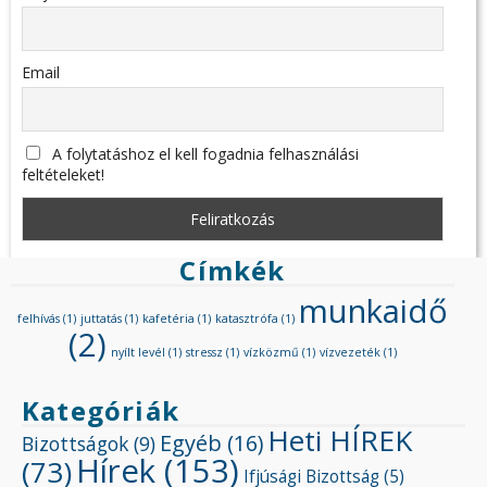
Email
A folytatáshoz el kell fogadnia felhasználási
feltételeket!
Címkék
munkaidő
felhívás
(1)
juttatás
(1)
kafetéria
(1)
katasztrófa
(1)
(2)
nyílt levél
(1)
stressz
(1)
vízközmű
(1)
vízvezeték
(1)
Kategóriák
Heti HÍREK
Egyéb
(16)
Bizottságok
(9)
Hírek
(153)
(73)
Ifjúsági Bizottság
(5)