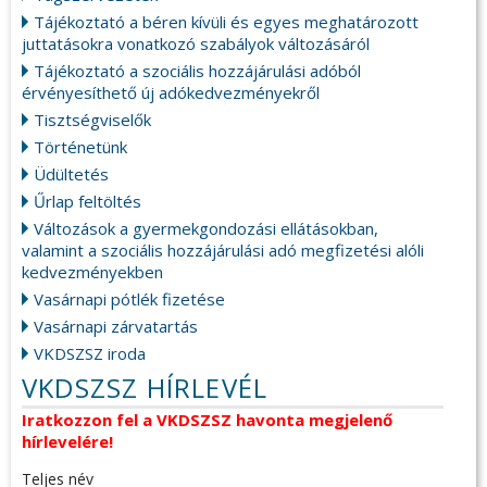
Tájékoztató a béren kívüli és egyes meghatározott
juttatásokra vonatkozó szabályok változásáról
Tájékoztató a szociális hozzájárulási adóból
érvényesíthető új adókedvezményekről
Tisztségviselők
Történetünk
Üdültetés
Űrlap feltöltés
Változások a gyermekgondozási ellátásokban,
valamint a szociális hozzájárulási adó megfizetési alóli
kedvezményekben
Vasárnapi pótlék fizetése
Vasárnapi zárvatartás
VKDSZSZ iroda
VKDSZSZ HÍRLEVÉL
Iratkozzon fel a VKDSZSZ havonta megjelenő
hírlevelére!
Teljes név