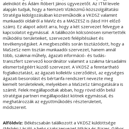
alelnököt és Ádám Róbert János ügyvezetőt. Az ITM levele
alapján tudjuk, hogy a Nemzeti Víziközmű-közszolgáltatási
Stratégia kidolgozásában közreműködik a VKDSZ valamint
munkaadói oldalról a MaVíz és a MASZESZ is (lásd HH előző
szám). Ez alapot adott arra, hogy a két szervezet felvegye a
kapcsolatot egymással. A találkozón kölcsönösen ismertették
működési területeiket, szervezeti felépítésüket és
tevékenységüket. A megbeszélés során tisztázódott, hogy a
MaSzeSz nem tisztán munkaadói szervezet, hanem annál
több, szakmai műhely, ágazati információ- és tudás-
transzfert szervező koordinátor valamint a szakma társadalmi
elismertségéért küzdő szervezet. A VKDSZ a fenntartható
foglalkoztatást, az ágazati kollektív szerződést, az egységes
ágazati besorolást és bértarifa rendszert nevezte meg
kiemelt területeknek, melyekben a MaSzeSz támogatására is
számít. Felek megállapodtak abban, hogy rövid időn belül
stratégiai partneri megállapodást kötnek egymással, és
meghatározzák az együttműködés részterületeit,
módszereit.
Alföldvíz:
Békéscsabán találkozott a VKDSZ küldöttsége
(Miskéri László a helyi szakszervezet titkára és Fürjes-Gábor