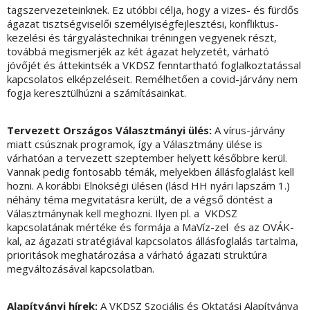
tagszervezeteinknek. Ez utóbbi célja, hogy a vizes- és fürdős
ágazat tisztségviselői személyiségfejlesztési, konfliktus-
kezelési és tárgyalástechnikai tréningen vegyenek részt,
továbbá megismerjék az két ágazat helyzetét, várható
jövőjét és áttekintsék a VKDSZ fenntartható foglalkoztatással
kapcsolatos elképzeléseit. Remélhetően a covid-járvány nem
fogja keresztülhúzni a számításainkat.
Tervezett Országos Választmányi ülés:
A vírus-járvány
miatt csúsznak programok, így a Választmány ülése is
várhatóan a tervezett szeptember helyett későbbre kerül.
Vannak pedig fontosabb témák, melyekben állásfoglalást kell
hozni. A korábbi Elnökségi ülésen (lásd HH nyári lapszám 1.)
néhány téma megvitatásra került, de a végső döntést a
Választmánynak kell meghozni. Ilyen pl. a VKDSZ
kapcsolatának mértéke és formája a MaVíz-zel és az OVÁK-
kal, az ágazati stratégiával kapcsolatos állásfoglalás tartalma,
prioritások meghatározása a várható ágazati struktúra
megváltozásával kapcsolatban.
Alapítványi hírek:
A VKDSZ Szociális és Oktatási Alapítványa