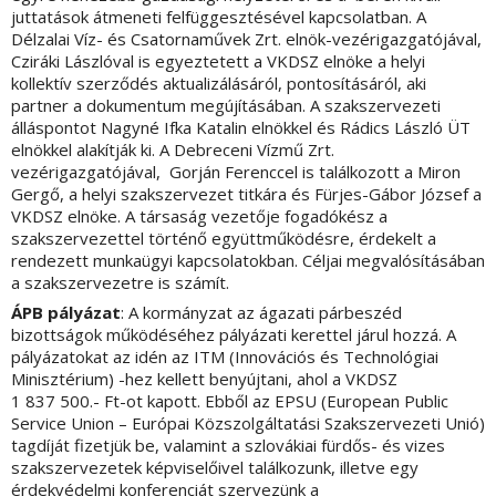
juttatások átmeneti felfüggesztésével kapcsolatban. A
Délzalai Víz- és Csatornaművek Zrt. elnök-vezérigazgatójával,
Cziráki Lászlóval is egyeztetett a VKDSZ elnöke a helyi
kollektív szerződés aktualizálásáról, pontosításáról, aki
partner a dokumentum megújításában. A szakszervezeti
álláspontot Nagyné Ifka Katalin elnökkel és Rádics László ÜT
elnökkel alakítják ki. A Debreceni Vízmű Zrt.
vezérigazgatójával, Gorján Ferenccel is találkozott a Miron
Gergő, a helyi szakszervezet titkára és Fürjes-Gábor József a
VKDSZ elnöke. A társaság vezetője fogadókész a
szakszervezettel történő együttműködésre, érdekelt a
rendezett munkaügyi kapcsolatokban. Céljai megvalósításában
a szakszervezetre is számít.
ÁPB pályázat
: A kormányzat az ágazati párbeszéd
bizottságok működéséhez pályázati kerettel járul hozzá. A
pályázatokat az idén az ITM (Innovációs és Technológiai
Minisztérium) -hez kellett benyújtani, ahol a VKDSZ
1 837 500.- Ft-ot kapott. Ebből az EPSU (European Public
Service Union – Európai Közszolgáltatási Szakszervezeti Unió)
tagdíját fizetjük be, valamint a szlovákiai fürdős- és vizes
szakszervezetek képviselőivel találkozunk, illetve egy
érdekvédelmi konferenciát szervezünk a