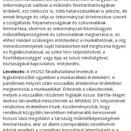
önkormányzat valóban a működés fenntarthatóságában
érdekelt, ezt többször is, több határozatunkban is jelezte, de
ennek lényege és célja az önkormányzat értelmezése szerint
a szolgáltatás folyamatosságának és színvonalának
fenntartása, ideértve az önkormányzati közművagyon
működőképességének és színvonalának megtartása is. Az
ehhez minden szükséges intézkedést a munkáltatónak, a cég
menedzsmentjének saját hatáskörben kell meghoznia legyen
ez foglalkoztatással, az üzleti terv teljesítésével, a
fizetőképességgel vagy épp az ívóvíz minőségével,
tisztaságával kapcsolatos intézkedés.
Levelezés:
A VKDSZ fáradhatatlanul levelezik a
legkülönbözőbb ügyekben a munkavállalói érdekekért. A
pandémiás helyzet utáni visszaállás áttekintése érdekében
megkerestük a munkaadókat. Érkeznek a válaszlevelek,
melyek a visszaállás részleteit foglalják össze. Bártfai-Mager
Andrea tárcanélküli miniszternek az Alföldvíz Zrt. helyzetének
rendezése érdekében írtunk. Kezdeményeztük, hogy
rendkívüli közgyűlés keretében mihamarabb keressenek
hosszú távú megoldást a társaság működőképességének
fenntartására, akár az állami szerepvállalás növelésével.
Kértük emellett a személyes konzultáció lehetőségét is a