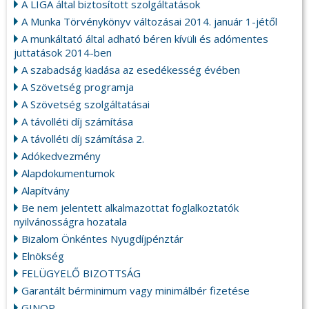
A LIGA által biztosított szolgáltatások
A Munka Törvénykönyv változásai 2014. január 1-jétől
A munkáltató által adható béren kívüli és adómentes
juttatások 2014-ben
A szabadság kiadása az esedékesség évében
A Szövetség programja
A Szövetség szolgáltatásai
A távolléti díj számítása
A távolléti díj számítása 2.
Adókedvezmény
Alapdokumentumok
Alapítvány
Be nem jelentett alkalmazottat foglalkoztatók
nyilvánosságra hozatala
Bizalom Önkéntes Nyugdíjpénztár
Elnökség
FELÜGYELŐ BIZOTTSÁG
Garantált bérminimum vagy minimálbér fizetése
GINOP