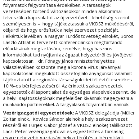
folyamatok felgyorsítása érdekében. A társaságok
vezetésében történő változásokkor minden alkalommal
felveszük a kapcsolatot az új vezetővel – lehetőség szerint
személyesen is – hogy tájékoztassuk a VKDSZ működéséről,
céljairól és hogy erősítsük a helyi szervezet pozícióját.
Felkértük levélben a Magyar Fürdőszövetség elnökét, Boros
László Attilát is tervezett konferenciánkon megtartandó
előadásának megtartására, remélve, hogy hasznos
információkat tud nyújtani az ágazat helyzetéről és jövőjével
kapcsolatosan. dr. Fónagy János miniszterhelyettes
válaszlevélben köszönte meg a korona-vírus járvánnyal
kapcsolatosan megküldött összefoglaló anyagunkat valamint
tájékoztatott a regionális társaságok idei fél évtől esedékes
10 %-os bérfejlesztéséről. Az érintett szakszervezetek
egyeztették álláspontjaikat és egységes alapelvek szerint, de
a helyi sajátosságoknak megfelelően kívánnak megegyezni a
munkaadói partnerekkel. A tárgyalások folyamatban vannak.
Vezérigazgatói egyeztetések:
A VKDSZ delegációja (Müller
Zoltán elnök, Kovács Sándor alelnök a helyi szakszervezet
részéről és Fürjes-Gábor József a VKDSZ elnöke) találkozott
Laczi Péter vezérigazgatóval és egyeztettek a társaság
egyre nehezebb gazdasági helyzetéről és a béren kívüli