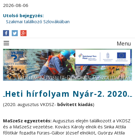
2026-08-06
Utolsó bejegyzés:
Szakmai találkozó Szlovákiában
Menu
Heti hírfolyam Nyár-2. 2020.
(2020. augusztus VKDSZ-
bővített kiadás
)
MaSzeSz egyeztetés:
Augusztus elején találkozott a VKDSZ
és a MaSzeSz vezetése. Kovács Károly elnök és Sinka Attila
főtitkár fogadta Fürjes-Gábor József elnököt, György Attila