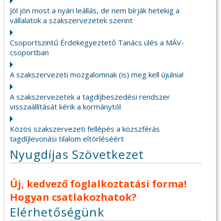
Jól jön most a nyári leállás, de nem bírják hetekig a
vállalatok a szakszervezetek szerint
Csoportszintű Érdekegyeztető Tanács ülés a MÁV-
csoportban
A szakszervezeti mozgalomnak (is) meg kell újulnia!
A szakszervezetek a tagdíjbeszedési rendszer
visszaállítását kérik a kormánytól
Közös szakszervezeti fellépés a közszférás
tagdíjlevonási tilalom eltörléséért
Nyugdíjas Szövetkezet
Új, kedvező foglalkoztatási forma!
Hogyan csatlakozhatok?
Elérhetőségünk