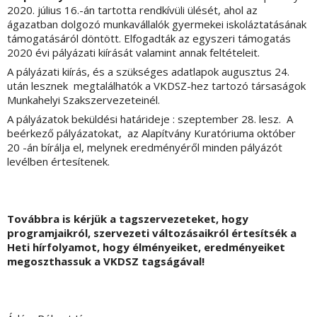
2020. július 16.-án tartotta rendkívüli ülését, ahol az
ágazatban dolgozó munkavállalók gyermekei iskoláztatásának
támogatásáról döntött. Elfogadták az egyszeri támogatás
2020 évi pályázati kiírását valamint annak feltételeit.
A pályázati kiírás, és a szükséges adatlapok augusztus 24.
után lesznek megtalálhatók a VKDSZ-hez tartozó társaságok
Munkahelyi Szakszervezeteinél.
A pályázatok beküldési határideje : szeptember 28. lesz. A
beérkező pályázatokat, az Alapítvány Kuratóriuma október
20 -án bírálja el, melynek eredményéről minden pályázót
levélben értesítenek.
Továbbra is kérjük a tagszervezeteket, hogy
programjaikról, szervezeti változásaikról értesítsék a
Heti hírfolyamot, hogy élményeiket, eredményeiket
megoszthassuk a VKDSZ tagságával!