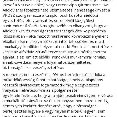
József a VKDSZ elnöke) Nagy Ferenc alpolgármesterrel. Az
Alföldvíznél tapasztalható üzemeltetési nehézségek miatt a
VKDSZ szorgalmazza a tulajdonosok közötti mielőbbi
egyeztetés lefolytatását és soron kívüli közgyűlési
napirendre tűzését. A megbeszélésen elhangzott, hogy az
Alföldvíz Zrt. és más ágazati társaságok által -a pandémia
időszakában – alkalmazott munkarend következményeként
előálló fizikai munkavállalókat érintő bércsökkenés miatt
munkaügyi konfliktushelyzet alakult ki. Emellett ismertetésre
került az Alföldvíz Zrt-nél tervezett 0%-os bérfejlesztési
ajánlat, s az emiatt előálló rendkívüli munkamorál romlás,
annak következménye a folyamatos üzemeltetés
biztonságának a veszélyeztetése.
A menedzsment részéről a 0%-os bérfejlesztés indoka a
működőképesség fenntarthatósága, amely a tulajdonos
részéről elvárásként fogalmazódik meg a cégvezetés
irányába. Felvetésünkre az alpolgármester
egyértelműsítette, hogy a tulajdonosnak nincs ilyen elvárása
a munkáltató irányába. Az önkormányzat nem hozott eddig
semmilyen konkrét döntést arról, hogy a társaságnál
bérfejlesztés legyen-e vagy milyen mértékű legyen, sem
most sem korábban, sőt ilyen kérdést nem is tárgyalt. Az