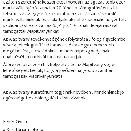
Ezúton szeretnénk köszönetet mondani az ágazat több ezer
munkavállalójából, annak a 20 főnek a támogatásáért, akik
felismerve az egyre fokozottabban szociálisan rászoruló
munkavállalóinknak és családjaiknak nehéz szociális helyzetét,
szolidaritást vállalva , az SZJA-juk 1 %-ának felajánlásával
támogatták Alapítványunkat.
Az Alapítvány tevékenységének folytatása , főleg figyelembe
véve a jelenlegi infláció hatásait, és az egyre nehezebb
megélhetést, a családoknak mindennapos gondjainak
enyhítését , rendkívül fontosnak tartjuk.
Átérezve a rászorultak helyzetét és az Alapítvány véges
lehetőségét, kérjük, hogy a jövőben nagyobb számban
támogassák Alapítványunkat !
Az Alapítvány Kuratórium tagjainak nevében , mindenkinek jó
egészséget és boldogulást kíván kívánok:
Fehér Gyula
a Kuratórium elnöke