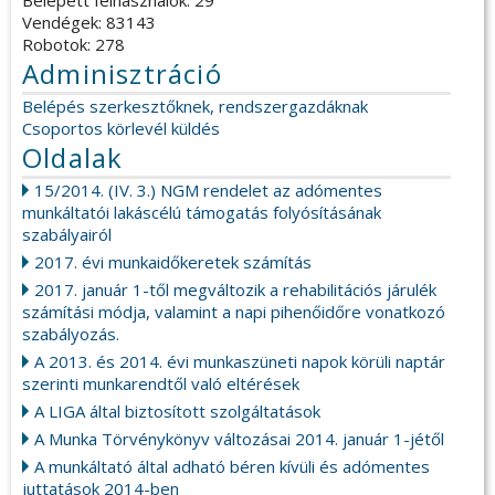
Belépett felhasználók: 29
Vendégek: 83143
Robotok: 278
Adminisztráció
Belépés szerkesztőknek, rendszergazdáknak
Csoportos körlevél küldés
Oldalak
15/2014. (IV. 3.) NGM rendelet az adómentes
munkáltatói lakáscélú támogatás folyósításának
szabályairól
2017. évi munkaidőkeretek számítás
2017. január 1-től megváltozik a rehabilitációs járulék
számítási módja, valamint a napi pihenőidőre vonatkozó
szabályozás.
A 2013. és 2014. évi munkaszüneti napok körüli naptár
szerinti munkarendtől való eltérések
A LIGA által biztosított szolgáltatások
A Munka Törvénykönyv változásai 2014. január 1-jétől
A munkáltató által adható béren kívüli és adómentes
juttatások 2014-ben