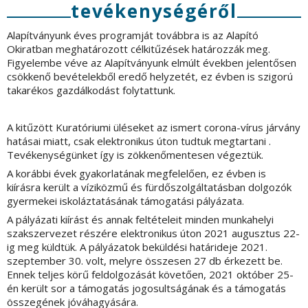
tevékenységéről
Alapítványunk éves programját továbbra is az Alapító
Okiratban meghatározott célkitűzések határozzák meg.
Figyelembe véve az Alapítványunk elmúlt években jelentősen
csökkenő bevételekből eredő helyzetét, ez évben is szigorú
takarékos gazdálkodást folytattunk.
A kitűzött Kuratóriumi üléseket az ismert corona-vírus járvány
hatásai miatt, csak elektronikus úton tudtuk megtartani .
Tevékenységünket így is zökkenőmentesen végeztük.
A korábbi évek gyakorlatának megfelelően, ez évben is
kiírásra került a víziközmű és fürdőszolgáltatásban dolgozók
gyermekei iskoláztatásának támogatási pályázata.
A pályázati kiírást és annak feltételeit minden munkahelyi
szakszervezet részére elektronikus úton 2021 augusztus 22-
ig meg küldtük. A pályázatok beküldési határideje 2021.
szeptember 30. volt, melyre összesen 27 db érkezett be.
Ennek teljes körű feldolgozását követően, 2021 október 25-
én került sor a támogatás jogosultságának és a támogatás
összegének jóváhagyására.