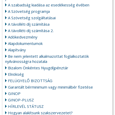
A szabadság kiadása az esedékesség évében
A Szövetség programja
A Szövetség szolgáltatásai
A távolléti díj számítása
A távolléti díj számítása 2.
Adókedvezmény
Alapdokumentumok
Alapítvány
Be nem jelentett alkalmazottat foglalkoztatók
nyilvánosságra hozatala
Bizalom Önkéntes Nyugdíjpénztár
Elnökség
FELÜGYELŐ BIZOTTSÁG
Garantált bérminimum vagy minimálbér fizetése
GINOP
GINOP-PLUSZ
HÍRLEVÉL STÁTUSZ
Hogyan alakítsunk szakszervezetet?