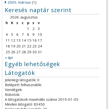
2005. március
(1)
Keresés naptár szerint
2026. augusztus
h
K
s
c
p
s
v
1
2
3
4
5
6
7
8
9
10
11
12
13
14
15
16
17
18
19
20
21
22
23
24
25
26
27
28
29
30
31
« ápr
Egyéb lehetőségek
Látogatók
Jelenlegi látogatók: 0
Belépett felhasználók:
Vendégek:
Robotok:
A látogatások maximális száma 2019-01-05
Minden látogató: 83450