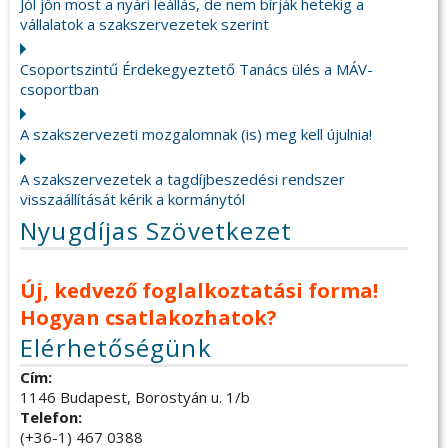
Jól jön most a nyári leállás, de nem bírják hetekig a
vállalatok a szakszervezetek szerint
Csoportszintű Érdekegyeztető Tanács ülés a MÁV-
csoportban
A szakszervezeti mozgalomnak (is) meg kell újulnia!
A szakszervezetek a tagdíjbeszedési rendszer
visszaállítását kérik a kormánytól
Nyugdíjas Szövetkezet
Új, kedvező foglalkoztatási forma!
Hogyan csatlakozhatok?
Elérhetőségünk
Cím:
1146 Budapest, Borostyán u. 1/b
Telefon:
(+36-1) 467 0388