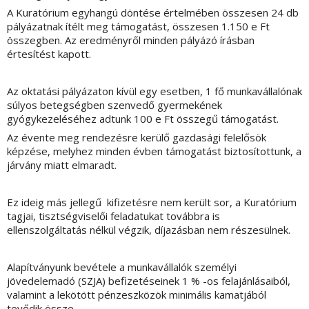
A Kuratórium egyhangú döntése értelmében összesen 24 db
pályázatnak ítélt meg támogatást, összesen 1.150 e Ft
összegben. Az eredményről minden pályázó írásban
értesítést kapott.
Az oktatási pályázaton kívül egy esetben, 1 fő munkavállalónak
súlyos betegségben szenvedő gyermekének
gyógykezeléséhez adtunk 100 e Ft összegű támogatást.
Az évente meg rendezésre kerülő gazdasági felelősök
képzése, melyhez minden évben támogatást biztosítottunk, a
járvány miatt elmaradt.
Ez ideig más jellegű kifizetésre nem került sor, a Kuratórium
tagjai, tisztségviselői feladatukat továbbra is
ellenszolgáltatás nélkül végzik, díjazásban nem részesülnek.
Alapítványunk bevétele a munkavállalók személyi
jövedelemadó (SZJA) befizetéseinek 1 % -os felajánlásaiból,
valamint a lekötött pénzeszközök minimális kamatjából
tevődik össze.