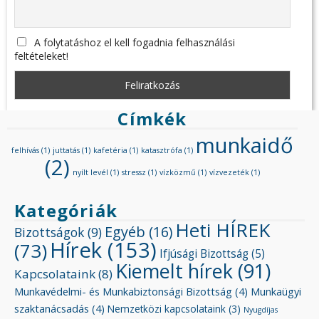
A folytatáshoz el kell fogadnia felhasználási
feltételeket!
Címkék
munkaidő
felhívás
(1)
juttatás
(1)
kafetéria
(1)
katasztrófa
(1)
(2)
nyílt levél
(1)
stressz
(1)
vízközmű
(1)
vízvezeték
(1)
Kategóriák
Heti HÍREK
Egyéb
(16)
Bizottságok
(9)
Hírek
(153)
(73)
Ifjúsági Bizottság
(5)
Kiemelt hírek
(91)
Kapcsolataink
(8)
Munkavédelmi- és Munkabiztonsági Bizottság
(4)
Munkaügyi
szaktanácsadás
(4)
Nemzetközi kapcsolataink
(3)
Nyugdíjas