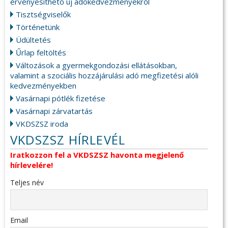
érvényesíthető új adókedvezményekről
Tisztségviselők
Történetünk
Üdültetés
Űrlap feltöltés
Változások a gyermekgondozási ellátásokban,
valamint a szociális hozzájárulási adó megfizetési alóli
kedvezményekben
Vasárnapi pótlék fizetése
Vasárnapi zárvatartás
VKDSZSZ iroda
VKDSZSZ HÍRLEVÉL
Iratkozzon fel a VKDSZSZ havonta megjelenő
hírlevelére!
Teljes név
Email