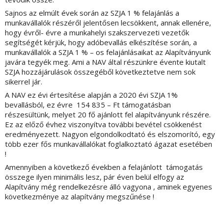
Sajnos az elmúlt évek során az SZJA 1 % felajánlás a
munkavállalók részéről jelentősen lecsökkent, annak ellenére,
hogy évről- évre a munkahelyi szakszervezeti vezetők
segítségét kérjük, hogy adóbevallás elkészítése során, a
munkavállalók a SZJA 1 % – os felajánlásaikat az Alapítványunk
javára tegyék meg. Ami a NAV által részünkre évente kiutalt
SZJA hozzájárulások összegéből következtetve nem sok
sikerrel jár.
A NAV ez évi értesítése alapján a 2020 évi SZJA 1%
bevallásból, ez évre 154 835 – Ft támogatásban
részesültünk, melyet 20 fő ajánlott fel alapítványunk részére.
Ez az előző évhez viszonyítva további bevétel csökkenést
eredményezett. Nagyon elgondolkodtató és elszomorító, egy
több ezer fős munkavállalókat foglalkoztató ágazat esetében
!
Amennyiben a következő években a felajánlott támogatás
összege ilyen minimális lesz, pár éven belül elfogy az
Alapítvány még rendelkezésre álló vagyona , aminek egyenes
következménye az alapítvány megszűnése !