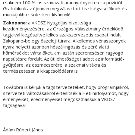
csaknem 100 %-os szavazati aránnyal nyerte el a pozíciót.
Gratulálunk az újonnan megválasztott tisztségviselőknek és
munkájukhoz sok sikert kívánunk!
Zakopane:
a VKDSZ Nyugdíjas bizottsága
kezdeményezésére, az Országos Választmány érdeklődő
tagjaival kiegészítve lelkes szakszervezetis csapat indult
Zakopane-be egy őszeleji túrara. A kellemes vénasszonyok
nyara helyett azonban hószállingózás és zéró alatti
hőmérséklet várta őket, ami aztán szerencsésen ragyogó
napsütésre fordult. Az út lehetőséget adott az információ-
gyűjtésre, az eszmecserére, a szakmai vitákra és
természetesen a kikapcsolódásra is.
Továbbra is kérjük a tagszervezeteket, hogy programjaikról,
szervezeti változásaikról értesítsék a Heti hírfolyamot, hogy
élményeiket, eredményeiket megoszthassuk a VKDSZ
tagságával!
Ádám Róbert János