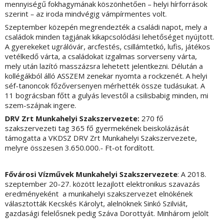
mennyiségű fokhagymának köszönhetően – helyi hírforrások
szerint – az iroda mindvégig vámpírmentes volt.
Szeptember közepén megrendezték a családi napot, mely a
családok minden tagjának kikapcsolódási lehetőséget nyújtott.
A gyerekeket ugrálóvár, arcfestés, csillámtetkó, lufis, játékos
vetélkedő várta, a családokat izgalmas sorverseny várta,
mely után lazító masszázsra lehetett jelentkezni. Délután a
kollégákból álló ASSZEM zenekar nyomta a rockzenét. A helyi
séf-tanoncok főzőversenyen mérhették össze tudásukat. A
11 bográcsban főtt a gulyás levestől a csilisbabig minden, mi
szem-szájnak ingere.
DRV Zrt Munkahelyi Szakszervezete:
270 fő
szakszervezeti tag 365 fő gyermekének beiskolázását
támogatta a VKDSZ DRV Zrt Munkahelyi Szakszervezete,
melyre összesen 3.650.000.- Ft-ot fordított.
Fővárosi Vízművek
Munkahelyi Szakszervezete
: A 2018.
szeptember 20-27. között lezajlott elektronikus szavazás
eredményeként a munkahelyi szakszervezet elnökének
választották Kecskés Károlyt, alelnöknek Sinkó Szilviát,
gazdasági felelősnek pedig Száva Dorottyát. Minhárom jelölt