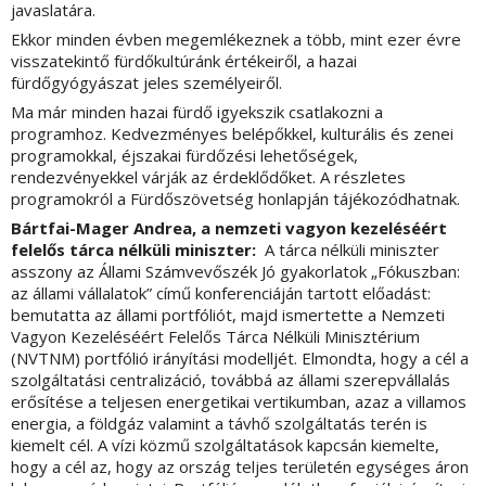
javaslatára.
Ekkor minden évben megemlékeznek a több, mint ezer évre
visszatekintő fürdőkultúránk értékeiről, a hazai
fürdőgyógyászat jeles személyeiről.
Ma már minden hazai fürdő igyekszik csatlakozni a
programhoz. Kedvezményes belépőkkel, kulturális és zenei
programokkal, éjszakai fürdőzési lehetőségek,
rendezvényekkel várják az érdeklődőket. A részletes
programokról a Fürdőszövetség honlapján tájékozódhatnak.
Bártfai-Mager Andrea, a nemzeti vagyon kezeléséért
felelős tárca nélküli miniszter:
A tárca nélküli miniszter
asszony az Állami Számvevőszék Jó gyakorlatok „Fókuszban:
az állami vállalatok” című konferenciáján tartott előadást:
bemutatta az állami portfóliót, majd ismertette a Nemzeti
Vagyon Kezeléséért Felelős Tárca Nélküli Minisztérium
(NVTNM) portfólió irányítási modelljét. Elmondta, hogy a cél a
szolgáltatási centralizáció, továbbá az állami szerepvállalás
erősítése a teljesen energetikai vertikumban, azaz a villamos
energia, a földgáz valamint a távhő szolgáltatás terén is
kiemelt cél. A vízi közmű szolgáltatások kapcsán kiemelte,
hogy a cél az, hogy az ország teljes területén egységes áron