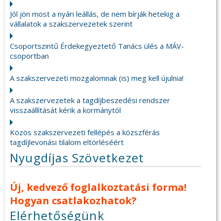
Jól jön most a nyári leállás, de nem bírják hetekig a
vállalatok a szakszervezetek szerint
Csoportszintű Érdekegyeztető Tanács ülés a MÁV-
csoportban
A szakszervezeti mozgalomnak (is) meg kell újulnia!
A szakszervezetek a tagdíjbeszedési rendszer
visszaállítását kérik a kormánytól
Közös szakszervezeti fellépés a közszférás
tagdíjlevonási tilalom eltörléséért
Nyugdíjas Szövetkezet
Új, kedvező foglalkoztatási forma!
Hogyan csatlakozhatok?
Elérhetőségünk