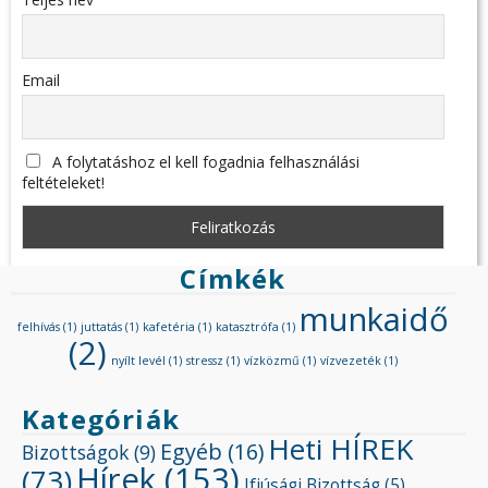
Email
A folytatáshoz el kell fogadnia felhasználási
feltételeket!
Címkék
munkaidő
felhívás
(1)
juttatás
(1)
kafetéria
(1)
katasztrófa
(1)
(2)
nyílt levél
(1)
stressz
(1)
vízközmű
(1)
vízvezeték
(1)
Kategóriák
Heti HÍREK
Egyéb
(16)
Bizottságok
(9)
Hírek
(153)
(73)
Ifjúsági Bizottság
(5)