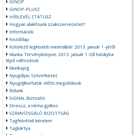
GINOP
GINOP-PLUSZ
HÍRLEVÉL STÁTUSZ
Hogyan alakítsunk szakszervezetet?
Információk
Kezdőlap
Kötelező legkisebb minimálbér 2013. január 1-jétől
Munka Törvénykönyve: 2013. január 1-től hatályba
lépő változások
Munkajog
Nyugdíjas Szövetkezet
Nyugdjíkorhatár előtti megoldások
Rólunk
SIGNAL Biztosító
Stressz, a néma gyilkos
SZÁMVÍZSGÁLÓ BIZOTTSÁG
Tagfelvételi kérelem
Tagkártya