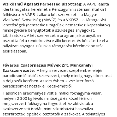
Víziközmű Ágazati Párbeszéd Bizottság:
A VÁPB leadta
idei támogatási kérelmét a Pénzügyminisztérium által kiírt
felhívásra. A VÁPB-t alkotó két szervezet – a Magyar
Víziközmű Szövetség (MAVÍZ) és a VKDSZ – a támogatási
lehetőségek (nemzetközi tagdíjak, nemzetközi kapcsolatok)
mindegyikére benyújtották a szükséges anyagokat,
táblázatokat. A két szervezet a programjaik arányában
osztotta fel a rendelkezésre álló keretet és készítette el a
pályázati anyagot. Bízunk a támogatási kérelmek pozitív
elbírálásában.
Fővárosi Csatornázási Művek Zrt. Munkahelyi
Szakszervezete:
A helyi szervezet szeptember elején
paradicsomlé akciót szervezett, mely mindig nagy sikert arat
a dolgozók körében. Az idei évben 2 255 liter forró
paradicsomlét hoztak el Kecskemétről.
Hasonlóan eredményes volt a makói fokhagyma vásár,
melyen 2 300 kg kiváló minőségű és közel féláron
megszerzett fokhagyma fogyott el. Az aktivisták a
szakszervezeti irodát, mint raktárbázist használva
szortírozták, cipelték, osztották a zsákokat. A tekintélyes