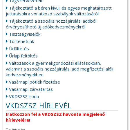
Tagszervezetek
Tájékoztató a béren kívüli és egyes meghatározott
juttatásokra vonatkozó szabályok változásáról
Tájékoztató a szociális hozzájárulási adóból
érvényesíthető új adókedvezményekről
Tisztségviselők
Történetünk
Üdültetés
Űrlap feltöltés
Változások a gyermekgondozási ellátásokban,
valamint a szociális hozzájárulási adó megfizetési alóli
kedvezményekben
Vasárnapi pótlék fizetése
Vasárnapi zárvatartás
VKDSZSZ iroda
VKDSZSZ HÍRLEVÉL
Iratkozzon fel a VKDSZSZ havonta megjelenő
hírlevelére!
Teljes név