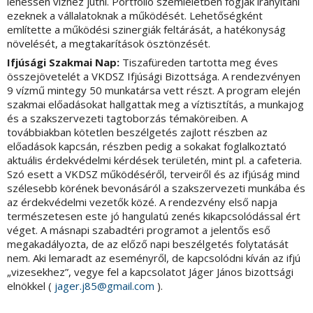
lehessen vízhez jutni. Portfólió szemléletben fogják irányítani
ezeknek a vállalatoknak a működését. Lehetőségként
említette a működési szinergiák feltárását, a hatékonyság
növelését, a megtakarítások ösztönzését.
Ifjúsági Szakmai Nap:
Tiszafüreden tartotta meg éves
összejövetelét a VKDSZ Ifjúsági Bizottsága. A rendezvényen
9 vízmű mintegy 50 munkatársa vett részt. A program elején
szakmai előadásokat hallgattak meg a víztisztítás, a munkajog
és a szakszervezeti tagtoborzás témaköreiben. A
továbbiakban kötetlen beszélgetés zajlott részben az
előadások kapcsán, részben pedig a sokakat foglalkoztató
aktuális érdekvédelmi kérdések területén, mint pl. a cafeteria.
Szó esett a VKDSZ működéséről, terveiről és az ifjúság mind
szélesebb körének bevonásáról a szakszervezeti munkába és
az érdekvédelmi vezetők közé. A rendezvény első napja
természetesen este jó hangulatú zenés kikapcsolódással ért
véget. A másnapi szabadtéri programot a jelentős eső
megakadályozta, de az előző napi beszélgetés folytatását
nem. Aki lemaradt az eseményről, de kapcsolódni kíván az ifjú
„vizesekhez”, vegye fel a kapcsolatot Jáger János bizottsági
elnökkel (
jager.j85@gmail.com
).