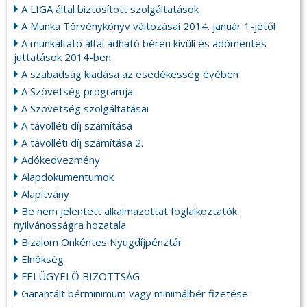
A LIGA által biztosított szolgáltatások
A Munka Törvénykönyv változásai 2014. január 1-jétől
A munkáltató által adható béren kívüli és adómentes
juttatások 2014-ben
A szabadság kiadása az esedékesség évében
A Szövetség programja
A Szövetség szolgáltatásai
A távolléti díj számítása
A távolléti díj számítása 2.
Adókedvezmény
Alapdokumentumok
Alapítvány
Be nem jelentett alkalmazottat foglalkoztatók
nyilvánosságra hozatala
Bizalom Önkéntes Nyugdíjpénztár
Elnökség
FELÜGYELŐ BIZOTTSÁG
Garantált bérminimum vagy minimálbér fizetése